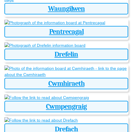
Waungilwen
Pentrecagal
Drefelin
Cwmhiraeth
Cwmpengraig
Drefach