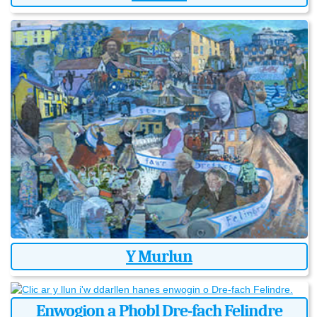
Y Murlun
Enwogion a Phobl Dre-fach Felindre