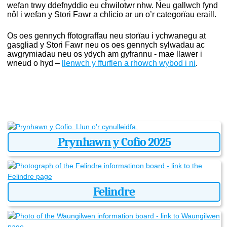
wefan trwy ddefnyddio eu chwilotwr nhw. Neu gallwch fynd
nôl i wefan y Stori Fawr a chlicio ar un o’r categorïau eraill.
Os oes gennych ffotograffau neu storïau i ychwanegu at
gasgliad y Stori Fawr neu os oes gennych sylwadau ac
awgrymiadau neu os ydych am gyfrannu - mae llawer i
wneud o hyd –
llenwch y ffurflen a rhowch wybod i ni
.
Prynhawn y Cofio 2025
Felindre