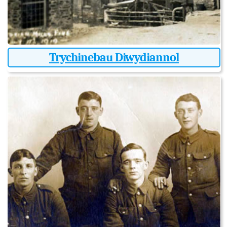
Trychinebau Diwydiannol