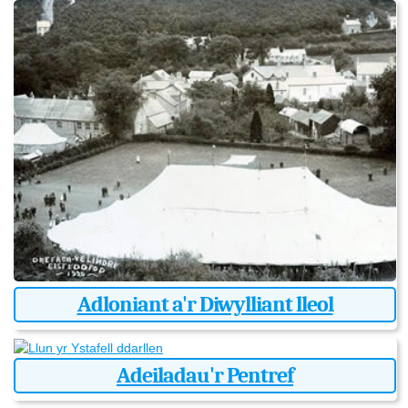
Adloniant a'r Diwylliant lleol
Adeiladau'r Pentref