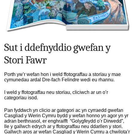
Sut i ddefnyddio gwefan y
Stori Fawr
Porth yw’r wefan hon i weld ffotograffau a storïau y mae
cymunedau ardal Dre-fach Felindre wedi eu rhannu.
I weld y ffotograffau neu storïau, cliciwch ar un o’r
categorïau isod.
Pan fyddwch yn clicio ar gategori ac yn cyrraedd gwefan
Casgliad y Werin Cymru bydd y wefan honno yn agor yn yr
adran berthnasol, er enghraifft “Golygfeydd o’r Dirwedd”,
lle y gallwch edrych ar y ffotograffau neu ddarllen y stori.
Gallwch aros ar wefan Casgliad y Werin Cymru a chwilota’r