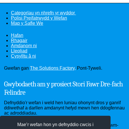
Categorïau yn nhrefn yr wyddor
Polisi Preifatrwydd y Wefan
Map y Safle We
Hafan
Rhagair
Amdanom ni
Lleoliad
Cysylltu â ni
Gwefan gan
The Solutions Factory,
Pont-Tyweli.
Gwybodaeth am y prosiect Stori Fawr Dre-fach
Felindre
Defnyddio'r wefan i weld hen luniau ohonynt dros y ganrif
ddiwethaf a darllen amdanynt hefyd mewn hen ddogfennau
ac adroddiadau.
Mae’r wefan hon yn defnyddio cwcis i
Ardal Dre-fach Felindre - sef pentrefi Cwmhiraeth, Cwm-