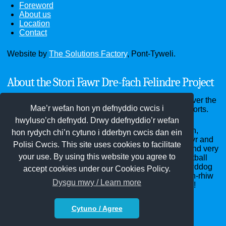
Foreword
About us
Location
Contact
Website by
The Solutions Factory
, Pont-Tyweli.
About the Stori Fawr Dre-fach Felindre Project
Through the website you can see old photographs over the
Mae’r wefan hon yn defnyddio cwcis i
past hundred years and read old documents and reports.
hwyluso’ch defnydd. Drwy ddefnyddio’r wefan
Dre-fach Felindre district - the villages of Cwmhiraeth,
hon rydych chi’n cytuno i dderbyn cwcis dan ein
Cwm-pen-graig, Dre-fach, Drefelin, Felindre, Penboyr and
Polisi Cwcis. This site uses cookies to facilitate
Waungilwen - home of the National Wool Museum and very
your use. By using this website you agree to
many woollen mills years ago, Bargod Rangers Football
Club, the Red Dragon Hall, Penboyr School, St Llawddog
accept cookies under our Cookies Policy.
and St Barnabas churches, Bethel, Clos-y-graig, Pen-rhiw
Dysgu mwy / Learn more
and Soar chapels and innumerable annual carnivals!
Cytuno / Agree