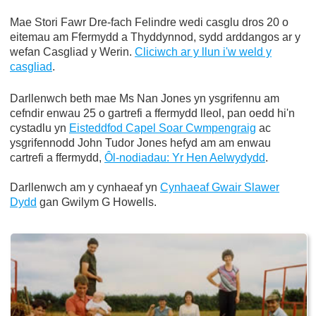
Mae Stori Fawr Dre-fach Felindre wedi casglu dros 20 o
eitemau am Ffermydd a Thyddynnod, sydd arddangos ar y
wefan Casgliad y Werin.
Cliciwch ar y llun i'w weld y
casgliad
.
Darllenwch beth mae Ms Nan Jones yn ysgrifennu am
cefndir enwau 25 o gartrefi a ffermydd lleol, pan oedd hi'n
cystadlu yn
Eisteddfod Capel Soar Cwmpengraig
ac
ysgrifennodd John Tudor Jones hefyd am am enwau
cartrefi a ffermydd,
Ôl-nodiadau: Yr Hen Aelwydydd
.
Darllenwch am y cynhaeaf yn
Cynhaeaf Gwair Slawer
Dydd
gan Gwilym G Howells.