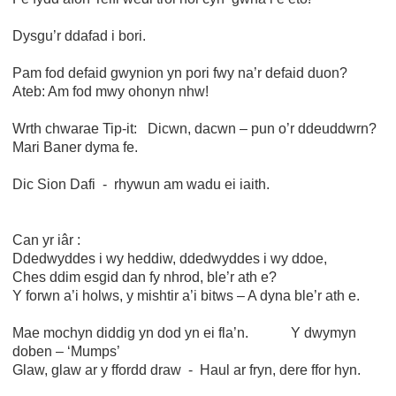
Dysgu’r ddafad i bori.
Pam fod defaid gwynion yn pori fwy na’r defaid duon?
Ateb: Am fod mwy ohonyn nhw!
Wrth chwarae Tip-it: Dicwn, dacwn – pun o’r ddeuddwrn?
Mari Baner dyma fe.
Dic Sion Dafi - rhywun am wadu ei iaith.
Can yr iâr :
Ddedwyddes i wy heddiw, ddedwyddes i wy ddoe,
Ches ddim esgid dan fy nhrod, ble’r ath e?
Y forwn a’i holws, y mishtir a’i bitws – A dyna ble’r ath e.
Mae mochyn diddig yn dod yn ei fla’n. Y dwymyn
doben – ‘Mumps’
Glaw, glaw ar y ffordd draw - Haul ar fryn, dere ffor hyn.