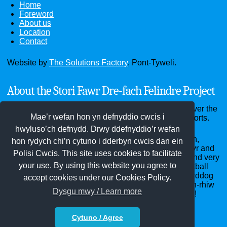
Home
Foreword
About us
Location
Contact
Website by
The Solutions Factory
, Pont-Tyweli.
About the Stori Fawr Dre-fach Felindre Project
Through the website you can see old photographs over the
Mae’r wefan hon yn defnyddio cwcis i
past hundred years and read old documents and reports.
hwyluso’ch defnydd. Drwy ddefnyddio’r wefan
Dre-fach Felindre district - the villages of Cwmhiraeth,
hon rydych chi’n cytuno i dderbyn cwcis dan ein
Cwm-pen-graig, Dre-fach, Drefelin, Felindre, Penboyr and
Polisi Cwcis. This site uses cookies to facilitate
Waungilwen - home of the National Wool Museum and very
your use. By using this website you agree to
many woollen mills years ago, Bargod Rangers Football
Club, the Red Dragon Hall, Penboyr School, St Llawddog
accept cookies under our Cookies Policy.
and St Barnabas churches, Bethel, Clos-y-graig, Pen-rhiw
Dysgu mwy / Learn more
and Soar chapels and innumerable annual carnivals!
Cytuno / Agree