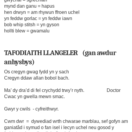
mynd dan ganu = hapus
hen drwyn = am rhywun ffroen uchel
yn feddw gorlac = yn feddw iawn
bob whip stitsh = yn gyson
hollti blew = gwamalu
TAFODIAITH LLANGELER (gan awdur
anhysbys)
Os cregyn gwag fydd yn y sach
Cregyn ddaw allan bobol bach.
Ma’ dy dra’d di fel crychydd trwy’r nyth. Doctor
Cwac yn gwella mewn smac.
Gwyr y cwils - cyfreithwyr.
Cwm dwr = dywediad wrth chwarae marblau, sef gofyn am
ganiatâd i symud o fan isel i lecyn uchel neu gosod y