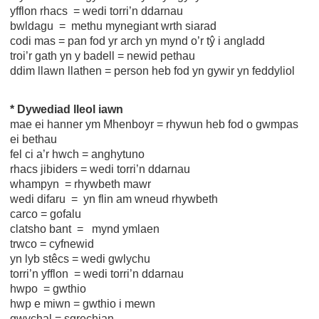
yfflon rhacs = wedi torri’n ddarnau
bwldagu = methu mynegiant wrth siarad
codi mas = pan fod yr arch yn mynd o’r tŷ i angladd
troi’r gath yn y badell = newid pethau
ddim llawn llathen = person heb fod yn gywir yn feddyliol
* Dywediad lleol iawn
mae ei hanner ym Mhenboyr = rhywun heb fod o gwmpas
ei bethau
fel ci a’r hwch = anghytuno
rhacs jibiders = wedi torri’n ddarnau
whampyn = rhywbeth mawr
wedi difaru = yn flin am wneud rhywbeth
carco = gofalu
clatsho bant = mynd ymlaen
trwco = cyfnewid
yn lyb stêcs = wedi gwlychu
torri’n yfflon = wedi torri’n ddarnau
hwpo = gwthio
hwp e miwn = gwthio i mewn
gwychal = sgrechian