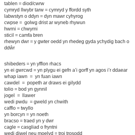
tablen = diod/cwrw
cymryd llwybr tarw = cymryd y ffordd syth
labwstyn o ddyn = dyn mawr cyhyrog
cwpse = golwg drist ar wyneb rhywun
hwrni = chwyrni
sticil = camfa bren
rhewyn dwr = y gwter oedd yn rhedeg gyda ychydig bach o
ddŵr
shibeders = yn yfflon rhacs
yn ei gwrcwd = yn plygu ei gefn a’i gorff yn agos i’r ddaear
whap iawn = yn fuan iawn
cawdel = popeth ar draws ei gilydd
tolio = bod yn gynnil
jogel = llawer
wedi pwdu = gweld yn chwith
cafflo = twyllo
yn borcyn = yn noeth
bracso = traed yn y dwr
cagle = casgliad o fryntni
wedi diwel neu moelyd = troi trosodd