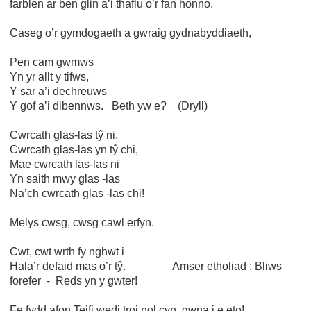
farblen ar ben glin a’i thaflu o’r fan honno.
Caseg o’r gymdogaeth a gwraig gydnabyddiaeth,
Pen cam gwmws
Yn yr allt y tifws,
Y sar a’i dechreuws
Y gof a’i dibennws. Beth yw e? (Dryll)
Cwrcath glas-las tŷ ni,
Cwrcath glas-las yn tŷ chi,
Mae cwrcath las-las ni
Yn saith mwy glas -las
Na’ch cwrcath glas -las chi!
Melys cwsg, cwsg cawl erfyn.
Cwt, cwt wrth fy nghwt i
Hala’r defaid mas o’r tŷ. Amser etholiad : Bliws
forefer - Reds yn y gwter!
Fe fydd afon Teifi wedi troi nol cyn gwna i e eto!