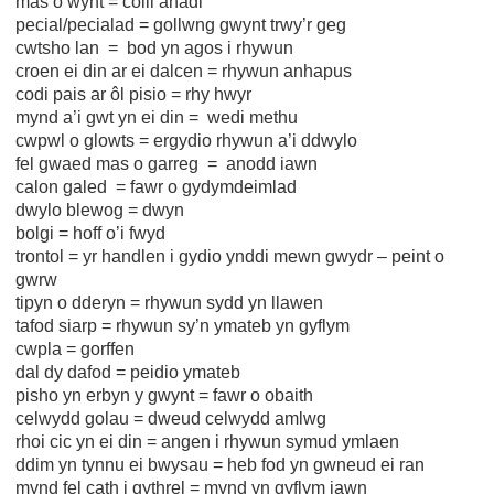
mas o wynt = colli anadl
pecial/pecialad = gollwng gwynt trwy’r geg
cwtsho lan = bod yn agos i rhywun
croen ei din ar ei dalcen = rhywun anhapus
codi pais ar ôl pisio = rhy hwyr
mynd a’i gwt yn ei din = wedi methu
cwpwl o glowts = ergydio rhywun a’i ddwylo
fel gwaed mas o garreg = anodd iawn
calon galed = fawr o gydymdeimlad
dwylo blewog = dwyn
bolgi = hoff o’i fwyd
trontol = yr handlen i gydio ynddi mewn gwydr – peint o
gwrw
tipyn o dderyn = rhywun sydd yn llawen
tafod siarp = rhywun sy’n ymateb yn gyflym
cwpla = gorffen
dal dy dafod = peidio ymateb
pisho yn erbyn y gwynt = fawr o obaith
celwydd golau = dweud celwydd amlwg
rhoi cic yn ei din = angen i rhywun symud ymlaen
ddim yn tynnu ei bwysau = heb fod yn gwneud ei ran
mynd fel cath i gythrel = mynd yn gyflym iawn