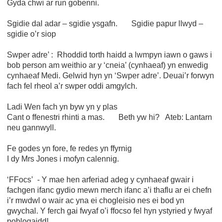
Gyda chwi ar run gobenni.
Sgidie dal adar – sgidie ysgafn. Sgidie papur llwyd –
sgidie o’r siop
Swper adre’ : Rhoddid torth haidd a lwmpyn iawn o gaws i
bob person am weithio ar y ‘cneia’ (cynhaeaf) yn enwedig
cynhaeaf Medi. Gelwid hyn yn ‘Swper adre’. Deuai’r forwyn
fach fel rheol a’r swper oddi amgylch.
Ladi Wen fach yn byw yn y plas
Cant o ffenestri rhinti a mas. Beth yw hi? Ateb: Lantarn
neu gannwyll.
Fe godes yn fore, fe redes yn ffyrnig
I dy Mrs Jones i mofyn calennig.
‘FFocs’ - Y mae hen arferiad adeg y cynhaeaf gwair i
fachgen ifanc gydio mewn merch ifanc a’i thaflu ar ei chefn
i’r mwdwl o wair ac yna ei chogleisio nes ei bod yn
gwychal. Y ferch gai fwyaf o’i ffocso fel hyn ystyried y fwyaf
poblogaidd!