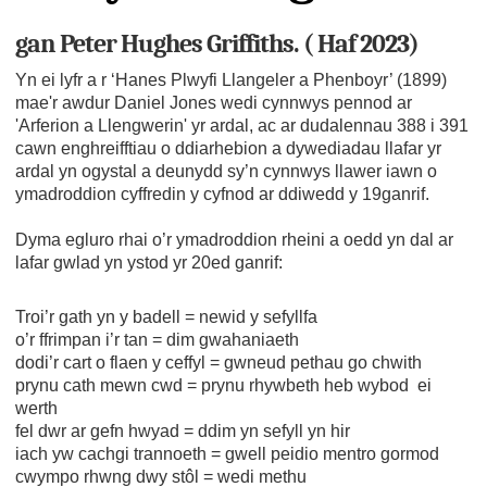
gan Peter Hughes Griffiths. ( Haf 2023)
Yn ei lyfr a r ‘Hanes Plwyfi Llangeler a Phenboyr’ (1899)
mae'r awdur Daniel Jones wedi cynnwys pennod ar
'Arferion a Llengwerin' yr ardal, ac ar dudalennau 388 i 391
cawn enghreifftiau o ddiarhebion a dywediadau llafar yr
ardal yn ogystal a deunydd sy’n cynnwys llawer iawn o
ymadroddion cyffredin y cyfnod ar ddiwedd y 19ganrif.
Dyma egluro rhai o’r ymadroddion rheini a oedd yn dal ar
lafar gwlad yn ystod yr 20ed ganrif:
Troi’r gath yn y badell = newid y sefyllfa
o’r ffrimpan i’r tan = dim gwahaniaeth
dodi’r cart o flaen y ceffyl = gwneud pethau go chwith
prynu cath mewn cwd = prynu rhywbeth heb wybod ei
werth
fel dwr ar gefn hwyad = ddim yn sefyll yn hir
iach yw cachgi trannoeth = gwell peidio mentro gormod
cwympo rhwng dwy stôl = wedi methu