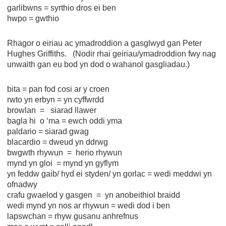
garlibwns = syrthio dros ei ben
hwpo = gwthio
Rhagor o eiriau ac ymadroddion a gasglwyd gan Peter
Hughes Griffiths. (Nodir rhai geiriau/ymadroddion fwy nag
unwaith gan eu bod yn dod o wahanol gasgliadau.)
bita = pan fod cosi ar y croen
rwto yn erbyn = yn cyffwrdd
browlan = siarad llawer
bagla hi o ‘ma = ewch oddi yma
paldario = siarad gwag
blacardio = dweud yn ddrwg
bwgwth rhywun = herio rhywun
mynd yn gloi = mynd yn gyflym
yn feddw gaib/ hyd ei styden/ yn gorlac = wedi meddwi yn
ofnadwy
crafu gwaelod y gasgen = yn anobeithiol braidd
wedi mynd yn nos ar rhywun = wedi dod i ben
lapswchan = rhyw gusanu anhrefnus