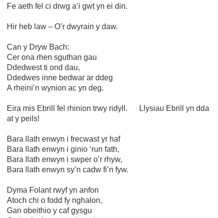
Fe aeth fel ci drwg a’i gwt yn ei din.
Hir heb law – O’r dwyrain y daw.
Can y Dryw Bach:
Cer ona rhen sguthan gau
Ddedwest ti ond dau,
Ddedwes inne bedwar ar ddeg
A rheini’n wynion ac yn deg.
Eira mis Ebrill fel rhinion trwy ridyll. Llysiau Ebrill yn dda
at y peils!
Bara llath enwyn i frecwast yr haf
Bara llath enwyn i ginio ‘run fath,
Bara llath enwyn i swper o’r rhyw,
Bara llath enwyn sy’n cadw fi’n fyw.
Dyma Folant rwyf yn anfon
Atoch chi o fodd fy nghalon,
Gan obeithio y caf gysgu