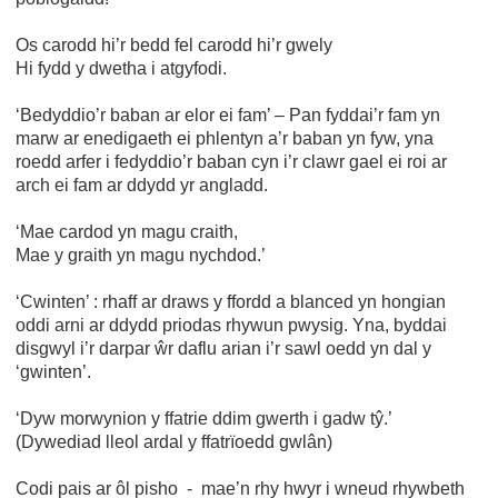
Os carodd hi’r bedd fel carodd hi’r gwely
Hi fydd y dwetha i atgyfodi.
‘Bedyddio’r baban ar elor ei fam’ – Pan fyddai’r fam yn
marw ar enedigaeth ei phlentyn a’r baban yn fyw, yna
roedd arfer i fedyddio’r baban cyn i’r clawr gael ei roi ar
arch ei fam ar ddydd yr angladd.
‘Mae cardod yn magu craith,
Mae y graith yn magu nychdod.’
‘Cwinten’ : rhaff ar draws y ffordd a blanced yn hongian
oddi arni ar ddydd priodas rhywun pwysig. Yna, byddai
disgwyl i’r darpar ŵr daflu arian i’r sawl oedd yn dal y
‘gwinten’.
‘Dyw morwynion y ffatrie ddim gwerth i gadw tŷ.’
(Dywediad lleol ardal y ffatrïoedd gwlân)
Codi pais ar ôl pisho - mae’n rhy hwyr i wneud rhywbeth