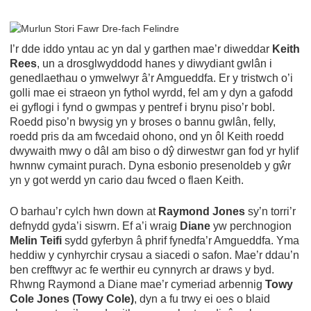
I’r dde iddo yntau ac yn dal y garthen mae’r diweddar
Keith
Rees
, un a drosglwyddodd hanes y diwydiant gwlân i
genedlaethau o ymwelwyr â’r Amgueddfa. Er y tristwch o’i
golli mae ei straeon yn fythol wyrdd, fel am y dyn a gafodd
ei gyflogi i fynd o gwmpas y pentref i brynu piso’r bobl.
Roedd piso’n bwysig yn y broses o bannu gwlân, felly,
roedd pris da am fwcedaid ohono, ond yn ôl Keith roedd
dwywaith mwy o dâl am biso o dŷ dirwestwr gan fod yr hylif
hwnnw cymaint purach. Dyna esbonio presenoldeb y gŵr
yn y got werdd yn cario dau fwced o flaen Keith.
O barhau’r cylch hwn down at
Raymond Jones
sy’n torri’r
defnydd gyda’i siswrn. Ef a’i wraig
Diane
yw perchnogion
Melin Teifi
sydd gyferbyn â phrif fynedfa’r Amgueddfa. Yma
heddiw y cynhyrchir crysau a siacedi o safon. Mae’r ddau’n
ben crefftwyr ac fe werthir eu cynnyrch ar draws y byd.
Rhwng Raymond a Diane mae’r cymeriad arbennig
Towy
Cole Jones (Towy Cole)
, dyn a fu trwy ei oes o blaid