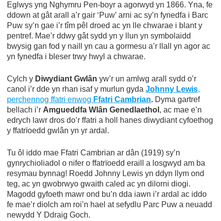
Eglwys yng Nghymru Pen-boyr a agorwyd yn 1866. Yna, fe
ddown at gât arall a’r gair ‘Puw’ arni ac sy’n fynedfa i Barc
Puw sy’n gae i’r tîm pêl droed ac yn lle chwarae i blant y
pentref. Mae’r ddwy gât sydd yn y llun yn symbolaidd
bwysig gan fod y naill yn cau a gormesu a’r llall yn agor ac
yn fynedfa i bleser trwy hwyl a chwarae.
Cylch y
Diwydiant Gwlân
yw’r un amlwg arall sydd o’r
canol i’r dde yn rhan isaf y murlun gyda
Johnny Lewis
,
perchennog ffatri enwog
Ffatri Cambrian
.
Dyma gartref
bellach i’r
Amgueddfa Wlân Genedlaethol
, ac mae e’n
edrych lawr dros do’r ffatri a holl hanes diwydiant cyfoethog
y ffatrïoedd gwlân yn yr ardal.
Tu ôl iddo mae Ffatri Cambrian ar dân (1919) sy’n
gynrychioliadol o nifer o ffatrïoedd eraill a losgwyd am ba
resymau bynnag! Roedd Johnny Lewis yn ddyn llym ond
teg, ac yn gwobrwyo gwaith caled ac yn dilorni diogi.
Magodd gyfoeth mawr ond bu’n dda iawn i’r ardal ac iddo
fe mae’r diolch am roi’n hael at sefydlu Parc Puw a neuadd
newydd Y Ddraig Goch.