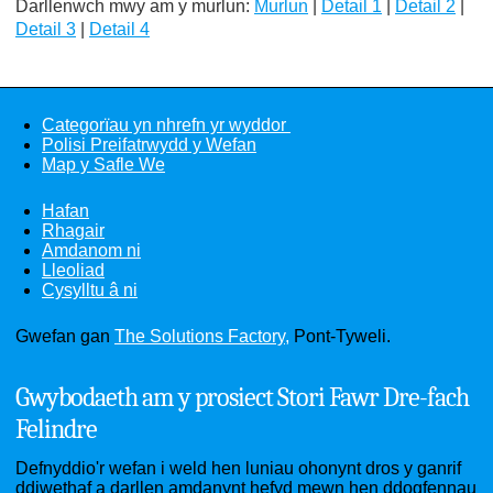
Darllenwch mwy am y murlun:
Murlun
|
Detail 1
|
Detail 2
|
Detail 3
|
Detail 4
Categorïau yn nhrefn yr wyddor
Polisi Preifatrwydd y Wefan
Map y Safle We
Hafan
Rhagair
Amdanom ni
Lleoliad
Cysylltu â ni
Gwefan gan
The Solutions Factory,
Pont-Tyweli.
Gwybodaeth am y prosiect Stori Fawr Dre-fach
Felindre
Defnyddio'r wefan i weld hen luniau ohonynt dros y ganrif
ddiwethaf a darllen amdanynt hefyd mewn hen ddogfennau