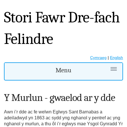
Stori Fawr Dre-fach
Felindre
Cymraeg
|
English
Menu
Y Murlun - gwaelod ar y dde
Awn i’r dde ac fe welwn Eglwys Sant Barnabas a
adeiladwyd yn 1863 ac sydd yng nghanol y pentref ac yng
nghanol y murlun, a thu ôl i’r eglwys mae Ysgol Gynradd Yr