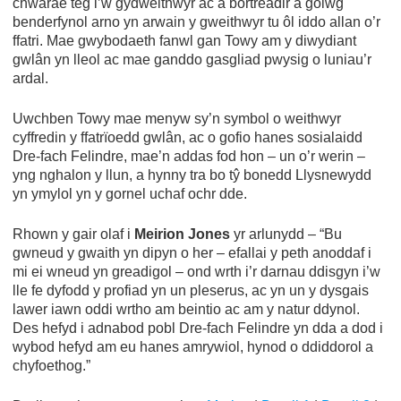
chwarae teg i’w gydweithwyr ac a bortreadir â golwg
benderfynol arno yn arwain y gweithwyr tu ôl iddo allan o’r
ffatri. Mae gwybodaeth fanwl gan Towy am y diwydiant
gwlân yn lleol ac mae ganddo gasgliad pwysig o luniau’r
ardal.
Uwchben Towy mae menyw sy’n symbol o weithwyr
cyffredin y ffatrïoedd gwlân, ac o gofio hanes sosialaidd
Dre-fach Felindre, mae’n addas fod hon – un o’r werin –
yng nghalon y llun, a hynny tra bo tŷ bonedd Llysnewydd
yn ymylol yn y gornel uchaf ochr dde.
Rhown y gair olaf i
Meirion Jones
yr arlunydd – “Bu
gwneud y gwaith yn dipyn o her – efallai y peth anoddaf i
mi ei wneud yn greadigol – ond wrth i’r darnau ddisgyn i’w
lle fe dyfodd y profiad yn un pleserus, ac yn un y dysgais
lawer iawn oddi wrtho am beintio ac am y natur ddynol.
Des hefyd i adnabod pobl Dre-fach Felindre yn dda a dod i
wybod hefyd am eu hanes amrywiol, hynod o ddiddorol a
chyfoethog.”