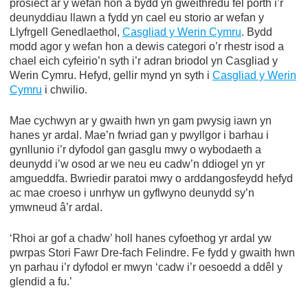
prosiect ar y wefan hon a bydd yn gweithredu fel porth i’r
deunyddiau llawn a fydd yn cael eu storio ar wefan y
Llyfrgell Genedlaethol,
Casgliad y Werin Cymru
. Bydd
modd agor y wefan hon a dewis categori o’r rhestr isod a
chael eich cyfeirio’n syth i’r adran briodol yn Casgliad y
Werin Cymru. Hefyd, gellir mynd yn syth i
Casgliad y Werin
Cymru
i chwilio.
Mae cychwyn ar y gwaith hwn yn gam pwysig iawn yn
hanes yr ardal. Mae’n fwriad gan y pwyllgor i barhau i
gynllunio i’r dyfodol gan gasglu mwy o wybodaeth a
deunydd i’w osod ar we neu eu cadw’n ddiogel yn yr
amgueddfa. Bwriedir paratoi mwy o arddangosfeydd hefyd
ac mae croeso i unrhyw un gyflwyno deunydd sy’n
ymwneud â’r ardal.
‘Rhoi ar gof a chadw’ holl hanes cyfoethog yr ardal yw
pwrpas Stori Fawr Dre-fach Felindre. Fe fydd y gwaith hwn
yn parhau i’r dyfodol er mwyn ‘cadw i’r oesoedd a ddêl y
glendid a fu.’