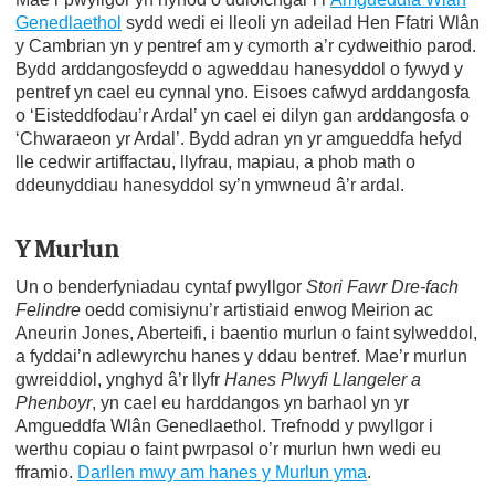
Genedlaethol
sydd wedi ei lleoli yn adeilad Hen Ffatri Wlân
y Cambrian yn y pentref am y cymorth a’r cydweithio parod.
Bydd arddangosfeydd o agweddau hanesyddol o fywyd y
pentref yn cael eu cynnal yno. Eisoes cafwyd arddangosfa
o ‘Eisteddfodau’r Ardal’ yn cael ei dilyn gan arddangosfa o
‘Chwaraeon yr Ardal’. Bydd adran yn yr amgueddfa hefyd
lle cedwir artiffactau, llyfrau, mapiau, a phob math o
ddeunyddiau hanesyddol sy’n ymwneud â’r ardal.
Y Murlun
Un o benderfyniadau cyntaf pwyllgor
Stori Fawr Dre-fach
Felindre
oedd comisiynu’r artistiaid enwog Meirion ac
Aneurin Jones, Aberteifi, i baentio murlun o faint sylweddol,
a fyddai’n adlewyrchu hanes y ddau bentref. Mae’r murlun
gwreiddiol, ynghyd â’r llyfr
Hanes Plwyfi Llangeler a
Phenboyr
, yn cael eu harddangos yn barhaol yn yr
Amgueddfa Wlân Genedlaethol. Trefnodd y pwyllgor i
werthu copiau o faint pwrpasol o’r murlun hwn wedi eu
fframio.
Darllen mwy am hanes y Murlun yma
.