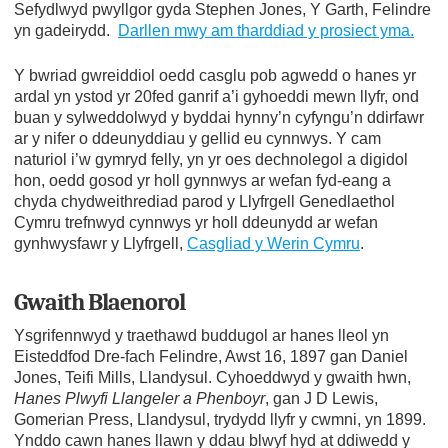
Sefydlwyd pwyllgor gyda Stephen Jones, Y Garth, Felindre
yn gadeirydd.
Darllen mwy am tharddiad y prosiect yma.
Y bwriad gwreiddiol oedd casglu pob agwedd o hanes yr
ardal yn ystod yr 20fed ganrif a’i gyhoeddi mewn llyfr, ond
buan y sylweddolwyd y byddai hynny’n cyfyngu’n ddirfawr
ar y nifer o ddeunyddiau y gellid eu cynnwys. Y cam
naturiol i’w gymryd felly, yn yr oes dechnolegol a digidol
hon, oedd gosod yr holl gynnwys ar wefan fyd-eang a
chyda chydweithrediad parod y Llyfrgell Genedlaethol
Cymru trefnwyd cynnwys yr holl ddeunydd ar wefan
gynhwysfawr y Llyfrgell,
Casgliad y Werin Cymru
.
Gwaith Blaenorol
Ysgrifennwyd y traethawd buddugol ar hanes lleol yn
Eisteddfod Dre-fach Felindre, Awst 16, 1897 gan Daniel
Jones, Teifi Mills, Llandysul. Cyhoeddwyd y gwaith hwn,
Hanes Plwyfi Llangeler a Phenboyr
, gan J D Lewis,
Gomerian Press, Llandysul, trydydd llyfr y cwmni, yn 1899.
Ynddo cawn hanes llawn y ddau blwyf hyd at ddiwedd y