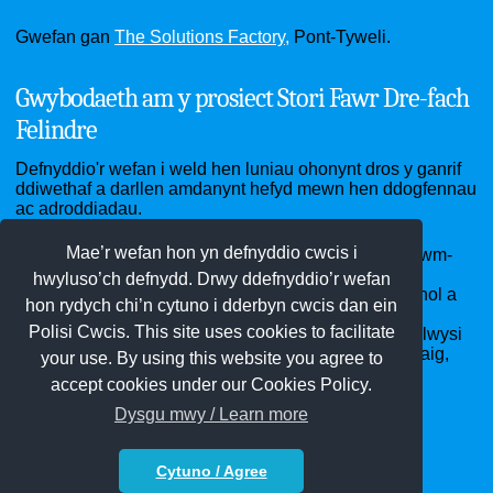
Gwefan gan
The Solutions Factory,
Pont-Tyweli.
Gwybodaeth am y prosiect Stori Fawr Dre-fach
Felindre
Defnyddio'r wefan i weld hen luniau ohonynt dros y ganrif
ddiwethaf a darllen amdanynt hefyd mewn hen ddogfennau
ac adroddiadau.
Mae’r wefan hon yn defnyddio cwcis i
Ardal Dre-fach Felindre - sef pentrefi Cwmhiraeth, Cwm-
pen-graig, Dre-fach, Drefelin, Felindre, Penboyr ac
hwyluso’ch defnydd. Drwy ddefnyddio’r wefan
Waungilwen - cartref yr Amgueddfa Wlân Genedlaethol a
hon rydych chi’n cytuno i dderbyn cwcis dan ein
ffatrioedd gwlân di-ri gynt, Clwb Pêl-droed Bargod
Polisi Cwcis. This site uses cookies to facilitate
Rangers, Neuadd y Ddraig Goch, Ysgol Penboyr, eglwysi
St Llawddog a St Barnabas, capeli Bethel, Clos-y-graig,
your use. By using this website you agree to
Pen-rhiw a Soar heb sôn am garnifalau blynyddol!
accept cookies under our Cookies Policy.
Dysgu mwy / Learn more
Cytuno / Agree