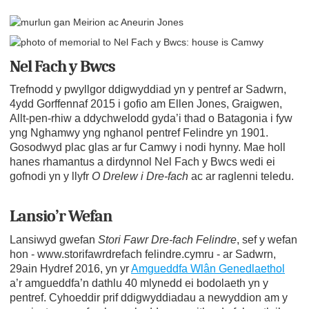
Nel Fach y Bwcs
Trefnodd y pwyllgor ddigwyddiad yn y pentref ar Sadwrn,
4ydd Gorffennaf 2015 i gofio am Ellen Jones, Graigwen,
Allt-pen-rhiw a ddychwelodd gyda’i thad o Batagonia i fyw
yng Nghamwy yng nghanol pentref Felindre yn 1901.
Gosodwyd plac glas ar fur Camwy i nodi hynny. Mae holl
hanes rhamantus a dirdynnol Nel Fach y Bwcs wedi ei
gofnodi yn y llyfr
O Drelew i Dre-fach
ac ar raglenni teledu.
Lansio’r Wefan
Lansiwyd gwefan
Stori Fawr Dre-fach Felindre
, sef y wefan
hon - www.storifawrdrefach felindre.cymru - ar Sadwrn,
29ain Hydref 2016, yn yr
Amgueddfa Wlân Genedlaethol
a’r amgueddfa’n dathlu 40 mlynedd ei bodolaeth yn y
pentref. Cyhoeddir prif ddigwyddiadau a newyddion am y