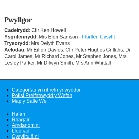
Pwyllgor
Cadeirydd
: Cllr Ken Howell
Ysgrifennydd
: Mrs Eleri Samson -
Ffurflen Cysyllt
Trysorydd
: Mrs Delyth Evans
Aelodau
: Mr Eifion Davies, Cllr Peter Hughes Griffiths, Dr
Carol James, Mr Richard Jones, Mr Stephen Jones, Mrs
Lesley Parker, Mr Dilwyn Smith, Mrs Ann Whittall
Categorïau yn nhrefn yr wyddor
Polisi Preifatrwydd y Wefan
Map y Safle We
Hafan
Rhagair
Amdanom ni
Lleoliad
Cysylltu â ni