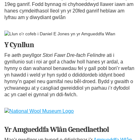
19eg ganrif. Fodd bynnag ni chyhoeddwyd llawer iawn am
hanes cymdeithasol lleol yn yr 20fed ganrif heblaw am
lyfrau am y diwydiant gwlân
Y Cynllun
Fe aeth pwyllgor
Stori Fawr Dre-fach Felindre
ati i
gynllunio sut i roi ar gof a chadw holl hanes yr ardal, a
hynny o dan wahanol benawdau fel y gall pobl bori’r wefan
yn hawdd i weld yr hyn sydd o ddiddordeb iddynt boed
hynny’n gapel neu garnifal neu bêl-droed. Bydd y gwaith o
ychwanegu at y casgliad gwreiddiol yn parhau i’r dyfodol
ac yn cael ei gynnal yn ddi-fwlch.
Yr Amgueddfa Wlân Genedlaethol
Mae’r pwyllgor yn hynod o ddiolchgar i’r
Amgueddfa Wlân