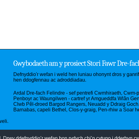
Gwybodaeth am y prosiect Stori Fawr Dre-fac
Defnyddio'r wefan i weld hen luniau ohonynt dros y ganr
hen ddogfennau ac adroddiadau.
Ardal Dre-fach Felindre - sef pentrefi Cwmhiraeth, Cwm-pe
Penboyr ac Waungilwen - cartref yr Amgueddfa Wlân Gened
Clwb Pêl-droed Bargod Rangers, Neuadd y Ddraig Goch, 
Barnabas, capeli Bethel, Clos-y-graig, Pen-rhiw a Soar h
eli.
 Drwy ddefnyddio’r wefan hon rydych chi’n cytuno i dderbyn cwc