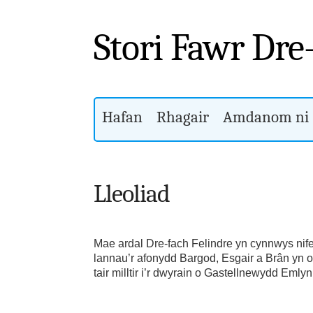
Stori Fawr Dre
Hafan
Rhagair
Amdanom ni
Lleoliad
Mae ardal Dre-fach Felindre yn cynnwys nife
lannau’r afonydd Bargod, Esgair a Brân yn og
tair milltir i’r dwyrain o Gastellnewydd Emly