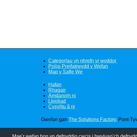
Categorïau yn nhrefn yr wyddor
Polisi Preifatrwydd y Wefan
Map y Safle We
Hafan
Rhagair
Amdanom ni
Lleoliad
Cysylltu â ni
Gwefan gan
The Solutions Factory,
Pont-Tyw
Mae’r wefan hon yn defnyddio cwcis i hwyluso’ch defnydd.