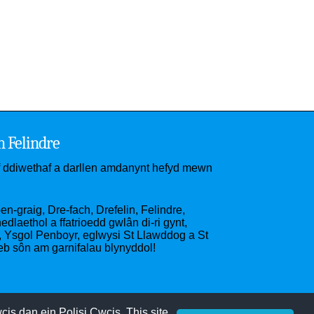
h Felindre
if ddiwethaf a darllen amdanynt hefyd mewn
n-graig, Dre-fach, Drefelin, Felindre,
laethol a ffatrioedd gwlân di-ri gynt,
Ysgol Penboyr, eglwysi St Llawddog a St
eb sôn am garnifalau blynyddol!
is dan ein Polisi Cwcis. This site