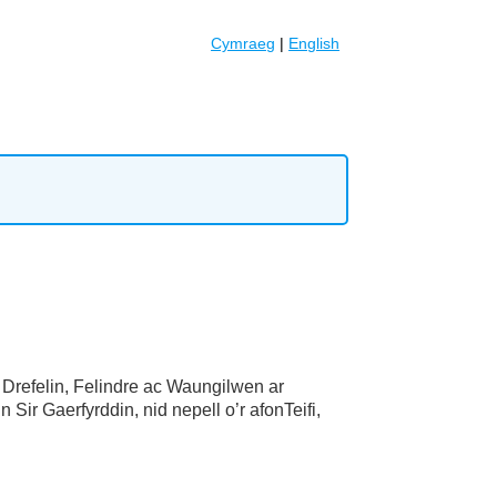
Cymraeg
|
English
 Drefelin, Felindre ac Waungilwen ar
Sir Gaerfyrddin, nid nepell o’r afonTeifi,