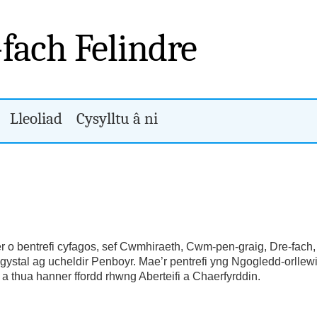
-fach Felindre
Lleoliad
Cysylltu â ni
r o bentrefi cyfagos, sef Cwmhiraeth, Cwm-pen-graig, Dre-fach,
ystal ag ucheldir Penboyr. Mae’r pentrefi yng Ngogledd-orllewin 
n a thua hanner ffordd rhwng Aberteifi a Chaerfyrddin.