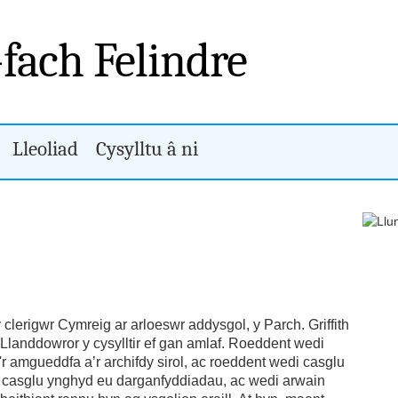
-fach Felindre
Lleoliad
Cysylltu â ni
clerigwr Cymreig ar arloeswr addysgol, y Parch. Griffith
 Llanddowror y cysylltir ef gan amlaf. Roeddent wedi
 amgueddfa a’r archifdy sirol, ac roeddent wedi casglu
di casglu ynghyd eu darganfyddiadau, ac wedi arwain