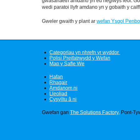
gwasanaeth amdano yn eu heglwys leol. Gobe
wedi paratoi llyfr amdano yn y gobaith y caif
Gweler gwaith y plant ar
wefan Ysgol Penbo
Categorïau yn nhrefn yr wyddor
Polisi Preifatrwydd y Wefan
Map y Safle We
Hafan
Rhagair
Amdanom ni
Lleoliad
Cysylltu â ni
Gwefan gan
The Solutions Factory,
Pont-Tyw