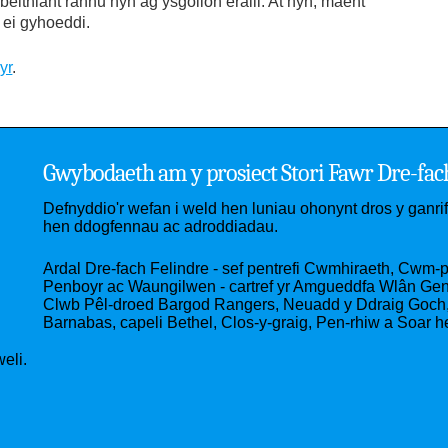
ithiant rannu hyn ag ysgolion eraill. At hyn, maent
f ei gyhoeddi.
yr
.
Gwybodaeth am y prosiect Stori Fawr Dre-fac
Defnyddio'r wefan i weld hen luniau ohonynt dros y ganr
hen ddogfennau ac adroddiadau.
Ardal Dre-fach Felindre - sef pentrefi Cwmhiraeth, Cwm-pe
Penboyr ac Waungilwen - cartref yr Amgueddfa Wlân Gened
Clwb Pêl-droed Bargod Rangers, Neuadd y Ddraig Goch, 
Barnabas, capeli Bethel, Clos-y-graig, Pen-rhiw a Soar h
eli.