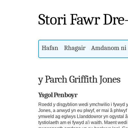
Stori Fawr Dre
Hafan
Rhagair
Amdanom ni
y Parch Griffith Jones
Ysgol Penboyr
Roedd y disgyblion wedi ymchwilio i fywyd y 
Jones, a anwyd yn eu plwyf, er mai â phlwyf
ymweld ag eglwys Llanddowror yn ogystal â'r
tystiolaeth am ei fywyd a'i waith. Maent we