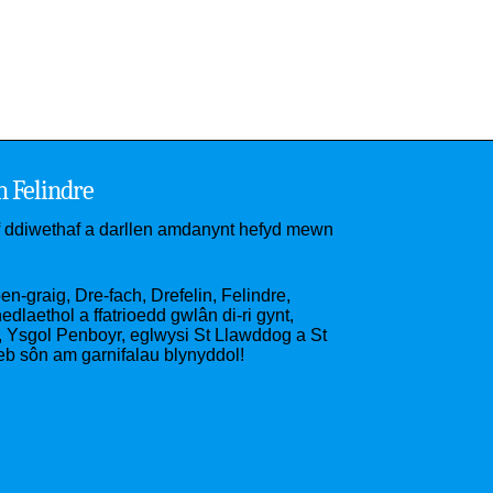
h Felindre
if ddiwethaf a darllen amdanynt hefyd mewn
n-graig, Dre-fach, Drefelin, Felindre,
laethol a ffatrioedd gwlân di-ri gynt,
Ysgol Penboyr, eglwysi St Llawddog a St
eb sôn am garnifalau blynyddol!