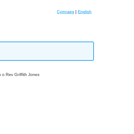
Cymraeg
|
English