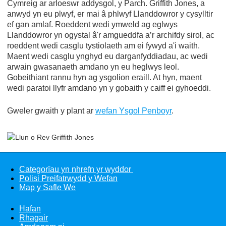
Cymreig ar arloeswr addysgol, y Parch. Griffith Jones, a
anwyd yn eu plwyf, er mai â phlwyf Llanddowror y cysylltir
ef gan amlaf. Roeddent wedi ymweld ag eglwys
Llanddowror yn ogystal â'r amgueddfa a’r archifdy sirol, ac
roeddent wedi casglu tystiolaeth am ei fywyd a'i waith.
Maent wedi casglu ynghyd eu darganfyddiadau, ac wedi
arwain gwasanaeth amdano yn eu heglwys leol.
Gobeithiant rannu hyn ag ysgolion eraill. At hyn, maent
wedi paratoi llyfr amdano yn y gobaith y caiff ei gyhoeddi.
Gweler gwaith y plant ar
wefan Ysgol Penboyr
.
Categorïau yn nhrefn yr wyddor
Polisi Preifatrwydd y Wefan
Map y Safle We
Hafan
Rhagair