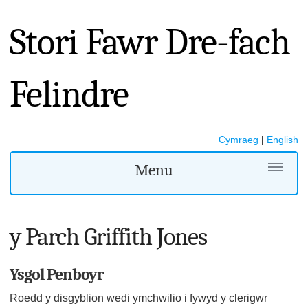
Stori Fawr Dre-fach
Felindre
Cymraeg
|
English
Menu
y Parch Griffith Jones
Ysgol Penboyr
Roedd y disgyblion wedi ymchwilio i fywyd y clerigwr