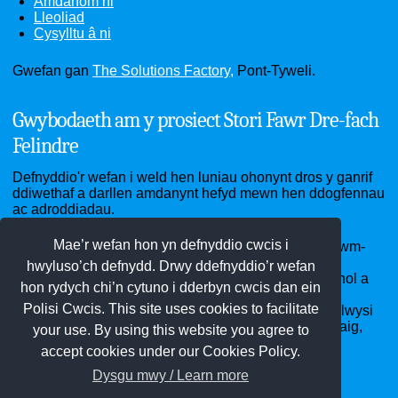
Amdanom ni
Lleoliad
Cysylltu â ni
Gwefan gan
The Solutions Factory,
Pont-Tyweli.
Gwybodaeth am y prosiect Stori Fawr Dre-fach
Felindre
Defnyddio'r wefan i weld hen luniau ohonynt dros y ganrif
ddiwethaf a darllen amdanynt hefyd mewn hen ddogfennau
ac adroddiadau.
Mae’r wefan hon yn defnyddio cwcis i
Ardal Dre-fach Felindre - sef pentrefi Cwmhiraeth, Cwm-
pen-graig, Dre-fach, Drefelin, Felindre, Penboyr ac
hwyluso’ch defnydd. Drwy ddefnyddio’r wefan
Waungilwen - cartref yr Amgueddfa Wlân Genedlaethol a
hon rydych chi’n cytuno i dderbyn cwcis dan ein
ffatrioedd gwlân di-ri gynt, Clwb Pêl-droed Bargod
Polisi Cwcis. This site uses cookies to facilitate
Rangers, Neuadd y Ddraig Goch, Ysgol Penboyr, eglwysi
St Llawddog a St Barnabas, capeli Bethel, Clos-y-graig,
your use. By using this website you agree to
Pen-rhiw a Soar heb sôn am garnifalau blynyddol!
accept cookies under our Cookies Policy.
Dysgu mwy / Learn more