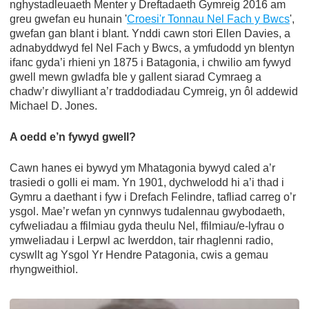
nghystadleuaeth Menter y Dreftadaeth Gymreig 2016 am
greu gwefan eu hunain '
Croesi'r Tonnau Nel Fach y Bwcs
',
gwefan gan blant i blant. Ynddi cawn stori Ellen Davies, a
adnabyddwyd fel Nel Fach y Bwcs, a ymfudodd yn blentyn
ifanc gyda’i rhieni yn 1875 i Batagonia, i chwilio am fywyd
gwell mewn gwladfa ble y gallent siarad Cymraeg a
chadw’r diwylliant a’r traddodiadau Cymreig, yn ôl addewid
Michael D. Jones.
A oedd e’n fywyd gwell?
Cawn hanes ei bywyd ym Mhatagonia bywyd caled a’r
trasiedi o golli ei mam. Yn 1901, dychwelodd hi a’i thad i
Gymru a daethant i fyw i Drefach Felindre, tafliad carreg o’r
ysgol. Mae’r wefan yn cynnwys tudalennau gwybodaeth,
cyfweliadau a ffilmiau gyda theulu Nel, ffilmiau/e-lyfrau o
ymweliadau i Lerpwl ac Iwerddon, tair rhaglenni radio,
cyswllt ag Ysgol Yr Hendre Patagonia, cwis a gemau
rhyngweithiol.