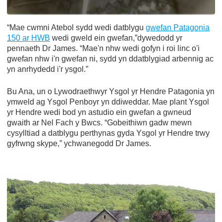
“Mae cwmni Atebol sydd wedi datblygu
gwefan Patagonia
150 ar HWB
wedi gweld ein gwefan,”dywedodd yr
pennaeth Dr James. “Mae'n nhw wedi gofyn i roi linc o'i
gwefan nhw i'n gwefan ni, sydd yn ddatblygiad arbennig ac
yn anrhydedd i'r ysgol.”
Bu Ana, un o Lywodraethwyr Ysgol yr Hendre Patagonia yn
ymweld ag Ysgol Penboyr yn ddiweddar. Mae plant Ysgol
yr Hendre wedi bod yn astudio ein gwefan a gwneud
gwaith ar Nel Fach y Bwcs. “Gobeithiwn gadw mewn
cysylltiad a datblygu perthynas gyda Ysgol yr Hendre trwy
gyfrwng skype,” ychwanegodd Dr James.