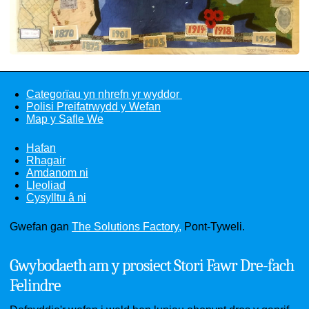
Categorïau yn nhrefn yr wyddor
Polisi Preifatrwydd y Wefan
Map y Safle We
Hafan
Rhagair
Amdanom ni
Lleoliad
Cysylltu â ni
Gwefan gan
The Solutions Factory,
Pont-Tyweli.
Gwybodaeth am y prosiect Stori Fawr Dre-fach
Felindre