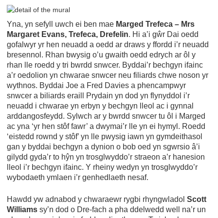
Yna, yn sefyll uwch ei ben mae
Marged Trefeca – Mrs
Margaret Evans, Trefeca, Drefelin
. Hi a’i gŵr Dai oedd
gofalwyr yr hen neuadd a oedd ar draws y ffordd i’r neuadd
bresennol. Rhan bwysig o’u gwaith oedd edrych ar ôl y
rhan lle roedd y tri bwrdd snwcer. Byddai’r bechgyn ifainc
a’r oedolion yn chwarae snwcer neu filiards chwe noson yr
wythnos. Byddai Joe a Fred Davies a phencampwyr
snwcer a biliards eraill Prydain yn dod yn flynyddol i’r
neuadd i chwarae yn erbyn y bechgyn lleol ac i gynnal
arddangosfeydd. Sylwch ar y bwrdd snwcer tu ôl i Marged
ac yna ‘yr hen stôf fawr’ a dwymai’r lle yn ei hymyl. Roedd
‘eistedd rownd y stôf’ yn lle pwysig iawn yn gymdeithasol
gan y byddai bechgyn a dynion o bob oed yn sgwrsio â’i
gilydd gyda’r to hŷn yn trosglwyddo’r straeon a’r hanesion
lleol i’r bechgyn ifainc. Y rheiny wedyn yn trosglwyddo’r
wybodaeth ymlaen i’r genhedlaeth nesaf.
Hawdd yw adnabod y chwaraewr rygbi rhyngwladol
Scott
Williams
sy’n dod o Dre-fach a pha ddelwedd well na’r un