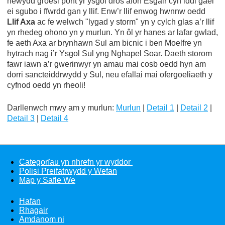
newydd groesi pont yr ysgol dros afon Esgair cyn iddi gael
ei sgubo i ffwrdd gan y llif. Enw’r llif enwog hwnnw oedd
Llif Axa
ac fe welwch "lygad y storm" yn y cylch glas a’r llif
yn rhedeg ohono yn y murlun. Yn ôl yr hanes ar lafar gwlad,
fe aeth Axa ar brynhawn Sul am bicnic i ben Moelfre yn
hytrach nag i’r Ysgol Sul yng Nghapel Soar. Daeth storom
fawr iawn a’r gwerinwyr yn amau mai cosb oedd hyn am
dorri sancteiddrwydd y Sul, neu efallai mai ofergoeliaeth y
cyfnod oedd yn rheoli!
Darllenwch mwy am y murlun:
Murlun
|
Detail 1
|
Detail 2
|
Detail 3
|
Detail 4
Categorïau yn nhrefn yr wyddor
Polisi Preifatrwydd y Wefan
Map y Safle We
Hafan
Rhagair
Amdanom ni