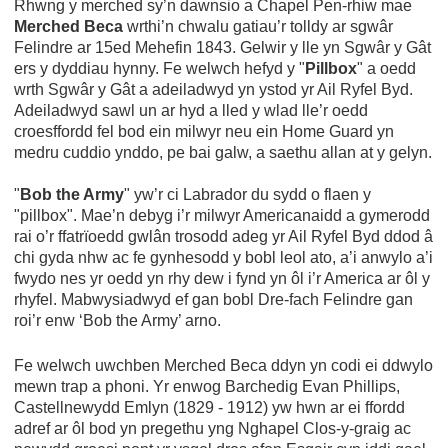
Rhwng y merched sy’n dawnsio a Chapel Pen-rhiw mae
Merched Beca
wrthi’n chwalu gatiau’r tolldy ar sgwâr
Felindre ar 15ed Mehefin 1843. Gelwir y lle yn Sgwâr y Gât
ers y dyddiau hynny. Fe welwch hefyd y "
Pillbox
" a oedd
wrth Sgwâr y Gât a adeiladwyd yn ystod yr Ail Ryfel Byd.
Adeiladwyd sawl un ar hyd a lled y wlad lle’r oedd
croesffordd fel bod ein milwyr neu ein Home Guard yn
medru cuddio ynddo, pe bai galw, a saethu allan at y gelyn.
"
Bob the Army
" yw’r ci Labrador du sydd o flaen y
"pillbox". Mae’n debyg i’r milwyr Americanaidd a gymerodd
rai o’r ffatrïoedd gwlân trosodd adeg yr Ail Ryfel Byd ddod â
chi gyda nhw ac fe gynhesodd y bobl leol ato, a’i anwylo a’i
fwydo nes yr oedd yn rhy dew i fynd yn ôl i’r America ar ôl y
rhyfel. Mabwysiadwyd ef gan bobl Dre-fach Felindre gan
roi’r enw ‘Bob the Army’ arno.
Fe welwch uwchben Merched Beca ddyn yn codi ei ddwylo
mewn trap a phoni. Yr enwog Barchedig Evan Phillips,
Castellnewydd Emlyn (1829 - 1912) yw hwn ar ei ffordd
adref ar ôl bod yn pregethu yng Nghapel Clos-y-graig ac