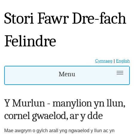
Stori Fawr Dre-fach
Felindre
Cymraeg
|
English
Menu
Y Murlun - manylion yn llun,
cornel gwaelod, ar y dde
Mae awgrym o gylch arall yng ngwaelod y llun ac yn