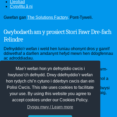
Lleoliad
Cysylltu â ni
Gwefan gan
The Solutions Factory,
Pont-Tyweli.
Gwybodaeth am y prosiect Stori Fawr Dre-fach
Felindre
Defnyddio'r wefan i weld hen luniau ohonynt dros y ganrif
ddiwethaf a darllen amdanynt hefyd mewn hen ddogfennau
ac adroddiadau.
Mae’r wefan hon yn defnyddio cwcis i
Ardal Dre-fach Felindre - sef pentrefi Cwmhiraeth, Cwm-
pen-graig, Dre-fach, Drefelin, Felindre, Penboyr ac
hwyluso’ch defnydd. Drwy ddefnyddio’r wefan
Waungilwen - cartref yr Amgueddfa Wlân Genedlaethol a
hon rydych chi’n cytuno i dderbyn cwcis dan ein
ffatrioedd gwlân di-ri gynt, Clwb Pêl-droed Bargod
Polisi Cwcis. This site uses cookies to facilitate
Rangers, Neuadd y Ddraig Goch, Ysgol Penboyr, eglwysi
St Llawddog a St Barnabas, capeli Bethel, Clos-y-graig,
your use. By using this website you agree to
Pen-rhiw a Soar heb sôn am garnifalau blynyddol!
accept cookies under our Cookies Policy.
Dysgu mwy / Learn more