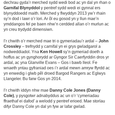
dechrau gyda’r merched sydd wedi bod ac yn dal yn rhan o
Garnifal Blynyddol
y pentref sydd wedi ei gynnal ers
blynyddoedd maith. Merched y flwyddyn 2013 yw’r rhain
sy’n dod i lawr o’r lori. Ar ôl eu gosod yn y llun mae’n
ymddangos fel pe baen nhw’n cerdded allan o’r murlun ac
yn creu trydydd dimensiwn.
I’r chwith o’r merched mae tri o gymeriadau’r ardal –
John
Crossley
– trefnydd y carnifal yn ei grys gwladgarol a
nodweddiadol. Yna
Ken Howell
sy’n gymeriad doeth a
hoffus ac yn gynghorydd ar Gyngor Sir Caerfyrddin dros yr
ardal, ac yna Glanville Evans – Gos i bawb lleol. Fe
wnaeth yntau gyfraniad oes i’r ardal mewn amryw ffyrdd ac
yn enwedig i glwb pêl droed Bargod Rangers ac Eglwys
Llangeler. Bu farw Gos yn 2014.
I’r chwith iddyn nhw mae
Danny Cole Jones (Danny
Cole)
, y pysgotwr adnabyddus ac un o’r ‘cymeriadau
ffraethaf ei dafod’ a welodd y pentref erioed. Mae storïau
difyr Danny Cole yn dal yn fyw ar lafar gwlad.