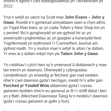
ohono’n sgorio’r cais fuddugoliaethus yn Twickenham yn
2012.
Yna’n sefyll yn uwch na Scott mae
John Evans – John y
Gwas
. Roedd e’n gymeriad amryddawn iawn a chyn-athro
yn Ysgol Aber-banc ac yn cadw Tafarn y New Shop Inn yn
y pentref. Bu’n gynghorydd sir am gyfnod hir ac yn
arweinydd cyngherddau ac yn gasglwr a hanesydd lleol.
Ysgrifennodd yn wythnosol i’r Carmarthen Journal am
gyfnod maith. Yn y murlun mae’n sefyll tu allan i’w dafarn.
Yr enw ar y dafarn erbyn hyn yw
Tafarn John y Gwas
.
Yn cwblhau’r cylch hwn sy’n ymwneud â diddanwch y mae
tair merch yn dawnsio. Oherwydd y cyfyngiadau
cymdeithasol, yn enwedig ar ferched, gan nad oedden
nhw’n cael dawnsio gyda’r bechgyn, roedd hi’n arfer gan
Ferched yr Ystafell Wnïo
ddawnsio gyda’r crysau
gwlanen bydden nhw’n eu gwneud ar ôl i’r shifft ddod i ben
yn y ffatri. (Merched Dawnswyr Talog fu’n modelu’r dawnsio
gyda’r crysau gwlanen ar gyfer y llun).