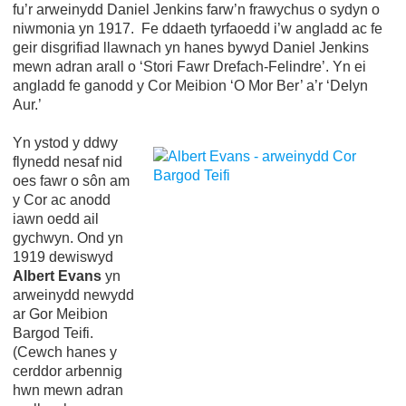
fu’r arweinydd Daniel Jenkins farw’n frawychus o sydyn o
niwmonia yn 1917. Fe ddaeth tyrfaoedd i’w angladd ac fe
geir disgrifiad llawnach yn hanes bywyd Daniel Jenkins
mewn adran arall o ‘Stori Fawr Drefach-Felindre’. Yn ei
angladd fe ganodd y Cor Meibion ‘O Mor Ber’ a’r ‘Delyn
Aur.’
Yn ystod y ddwy
flynedd nesaf nid
oes fawr o sôn am
y Cor ac anodd
iawn oedd ail
gychwyn. Ond yn
1919 dewiswyd
Albert Evans
yn
arweinydd newydd
ar Gor Meibion
Bargod Teifi.
(Cewch hanes y
cerddor arbennig
hwn mewn adran