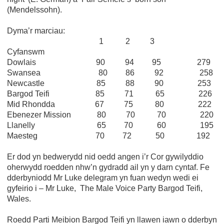
(Mendelssohn).
Dyma’r marciau:
1 2 3
Cyfanswm
Dowlais 90 94 95 279
Swansea 80 86 92 258
Newcastle 85 88 90 253
Bargod Teifi 85 71 65 226
Mid Rhondda 67 75 80 222
Ebenezer Mission 80 70 70 220
Llanelly 65 70 60 195
Maesteg 70 72 50 192
Er dod yn bedwerydd nid oedd angen i’r Cor gywilyddio
oherwydd roedden nhw’n gydradd ail yn y darn cyntaf. Fe
dderbyniodd Mr Luke delegram yn fuan wedyn wedi ei
gyfeirio i – Mr Luke, The Male Voice Party Bargod Teifi,
Wales.
Roedd Parti Meibion Bargod Teifi yn llawen iawn o dderbyn