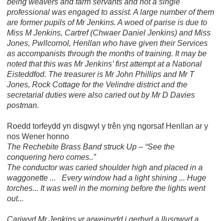
being weavers and farm servants and not a single
professional was engaged to assist. A large number of them
are former pupils of Mr Jenkins. A woed of parise is due to
Miss M Jenkins, Cartref (Chwaer Daniel Jenkins) and Miss
Jones, Pwllcornol, Henllan who have given their Services
as accompanists through the months of training. It may be
noted that this was Mr Jenkins’ first attempt at a National
Eisteddfod. The treasurer is Mr John Phillips and Mr T
Jones, Rock Cottage for the Velindre district and the
secretarial duties were also caried out by Mr D Davies
postman.
Roedd torfeydd yn disgwyl y trên yng ngorsaf Henllan ar y
nos Wener honno
The Rechebite Brass Band struck Up – “See the
conquering hero comes..”
The conductor was caried shoulder high and placed in a
waggonette ... Every window had a light shining ... Huge
torches... It was well in the morning before the lights went
out...
Cariwyd Mr Jenkins yr arweinydd i gerbyd a llusgwyd a