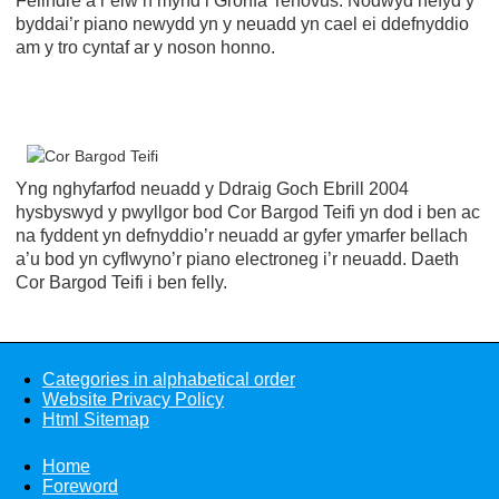
Felindre a’r elw’n mynd i Gronfa Tenovus. Nodwyd hefyd y
byddai’r piano newydd yn y neuadd yn cael ei ddefnyddio
am y tro cyntaf ar y noson honno.
Yng nghyfarfod neuadd y Ddraig Goch Ebrill 2004
hysbyswyd y pwyllgor bod Cor Bargod Teifi yn dod i ben ac
na fyddent yn defnyddio’r neuadd ar gyfer ymarfer bellach
a’u bod yn cyflwyno’r piano electroneg i’r neuadd. Daeth
Cor Bargod Teifi i ben felly.
Categories in alphabetical order
Website Privacy Policy
Html Sitemap
Home
Foreword