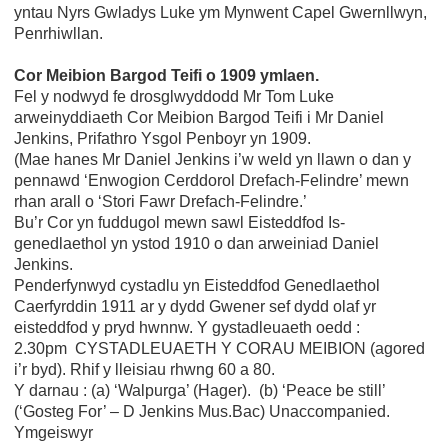
yntau Nyrs Gwladys Luke ym Mynwent Capel Gwernllwyn,
Penrhiwllan.
Cor Meibion Bargod Teifi o 1909 ymlaen.
Fel y nodwyd fe drosglwyddodd Mr Tom Luke
arweinyddiaeth Cor Meibion Bargod Teifi i Mr Daniel
Jenkins, Prifathro Ysgol Penboyr yn 1909.
(Mae hanes Mr Daniel Jenkins i’w weld yn llawn o dan y
pennawd ‘Enwogion Cerddorol Drefach-Felindre’ mewn
rhan arall o ‘Stori Fawr Drefach-Felindre.’
Bu’r Cor yn fuddugol mewn sawl Eisteddfod Is-
genedlaethol yn ystod 1910 o dan arweiniad Daniel
Jenkins.
Penderfynwyd cystadlu yn Eisteddfod Genedlaethol
Caerfyrddin 1911 ar y dydd Gwener sef dydd olaf yr
eisteddfod y pryd hwnnw. Y gystadleuaeth oedd :
2.30pm CYSTADLEUAETH Y CORAU MEIBION (agored
i’r byd). Rhif y lleisiau rhwng 60 a 80.
Y darnau : (a) ‘Walpurga’ (Hager). (b) ‘Peace be still’
(‘Gosteg For’ – D Jenkins Mus.Bac) Unaccompanied.
Ymgeiswyr