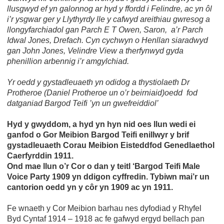
llusgwyd ef yn galonnog ar hyd y ffordd i Felindre, ac yn ôl
i’r ysgwar ger y Llythyrdy lle y cafwyd areithiau gwresog a
llongyfarchiadol gan Parch E T Owen, Saron, a’r Parch
Idwal Jones, Drefach. Cyn cychwyn o Henllan siaradwyd
gan John Jones, Velindre View a therfynwyd gyda
phenillion arbennig i’r amgylchiad.
Yr oedd y gystadleuaeth yn odidog a thystiolaeth Dr
Protheroe (Daniel Protheroe un o’r beirniaid)oedd fod
datganiad Bargod Teifi ’yn un gwefreiddiol’
Hyd y gwyddom, a hyd yn hyn nid oes llun wedi ei
ganfod o Gor Meibion Bargod Teifi enillwyr y brif
gystadleuaeth Corau Meibion Eisteddfod Genedlaethol
Caerfyrddin 1911.
Ond mae llun o’r Cor o dan y teitl ‘Bargod Teifi Male
Voice Party 1909 yn ddigon cyffredin. Tybiwn mai’r un
cantorion oedd yn y côr yn 1909 ac yn 1911.
Fe wnaeth y Cor Meibion barhau nes dyfodiad y Rhyfel
Byd Cyntaf 1914 – 1918 ac fe gafwyd ergyd bellach pan