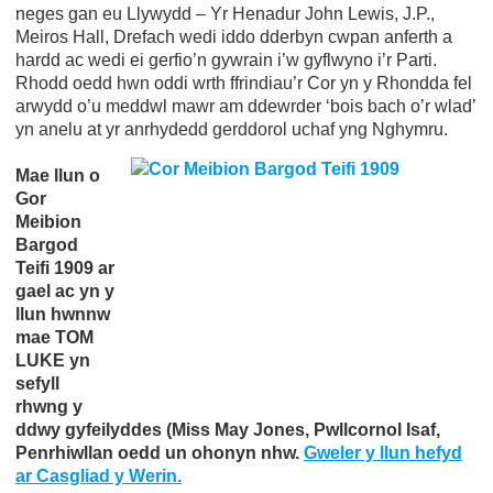
neges gan eu Llywydd – Yr Henadur John Lewis, J.P.,
Meiros Hall, Drefach wedi iddo dderbyn cwpan anferth a
hardd ac wedi ei gerfio’n gywrain i’w gyflwyno i’r Parti.
Rhodd oedd hwn oddi wrth ffrindiau’r Cor yn y Rhondda fel
arwydd o’u meddwl mawr am ddewrder ‘bois bach o’r wlad’
yn anelu at yr anrhydedd gerddorol uchaf yng Nghymru.
Mae llun o
Gor
Meibion
Bargod
Teifi 1909 ar
gael ac yn y
llun hwnnw
mae TOM
LUKE yn
sefyll
rhwng y
ddwy gyfeilyddes (Miss May Jones, Pwllcornol Isaf,
Penrhiwllan oedd un ohonyn nhw.
Gweler y llun hefyd
ar Casgliad y Werin.