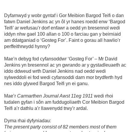
Dyfarnwyd y wobr gyntaf i Gor Meibion Bargod Teifi o dan
fatwn Daniel Jenkins ac yn ôl yr hanes roedd enw ‘Bargod
Teifi’ ar wefusau’r dorf enfawr a oedd yn bresennol wedi
iddyn nhw gael 100 allan o 100 o farciau gan y beirniaid
am ddatganiad o ‘Gosteg For’. Faint o gorau all hawlio’r
perffeithrwydd hynny?
Mae’n debyg fod cyfansoddwr ‘Gosteg For’ – Mr David
Jenkins yn bresennol ac yn gwrando ar y gystadleuaeth ac
iddo ddweud wrth Daniel Jenkins nad oedd wedi
sylweddoli ei fod wedi cyfansoddi darn mor brydferth hyd
nes iddo glywed Bargod Teifi yn ei ganu.
Mae’r
Carmarthen Journal Awst 11eg 1911
wedi rhoi
tudalen gyfan i sôn am fuddugoliaeth Cor Meibion Bargod
Teifi a’r dathlu a’r llawenydd trwy’r ardal.
Dyma rhai dyfyniadau:
The present party consist of 82 members most of them