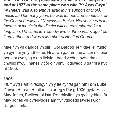
and at 1877 at the same place won with ‘Yr Awel Fwyn’.
Mr Peters was also enthusiastic in his support of chorâl
music abd for many years he was trainee and conductor of
the Choral Festival at Newcastle Emlyn. His services in the
interest of music in the district will be remembered for a
long time. He came to Trebedw two or three years ago from
Carmarthen and was a Member of Henllan Church.
Mae hyn yn dangos yn glir i Gor Bargod Teifi gael ei ffurfio
yn gynnar yn y 1870’au. Ni allwn gadarnhau ai côr meibion
neu gor cymysg o ran lleisiau oedd y côr a bydd rhaid
chwilio mwy i hanes y côr o hynny i ddiwedd y ganrif a hyd
at 1906.
1906
Ffurfiwyd Parti o fechgyn yn y lle cyntaf gan
Mr Tom Luke,
,
Darwel House, Henllan tua adeg y Pasg 1906 gyda Miss
May Jones, Pwllcornol Isaf, Penrhiwllan yn gyfeilyddes. Bu
May Jones yn gyfeilyddes am flynyddoedd lawer i Gor
Bargod Teifi.