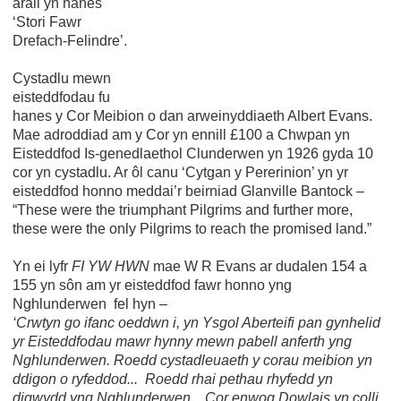
arall yn hanes
‘Stori Fawr
Drefach-Felindre’.
Cystadlu mewn
eisteddfodau fu
hanes y Cor Meibion o dan arweinyddiaeth Albert Evans.
Mae adroddiad am y Cor yn ennill £100 a Chwpan yn
Eisteddfod Is-genedlaethol Clunderwen yn 1926 gyda 10
cor yn cystadlu. Ar ôl canu ‘Cytgan y Pererinion’ yn yr
eisteddfod honno meddai’r beirniad Glanville Bantock –
“These were the triumphant Pilgrims and further more,
these were the only Pilgrims to reach the promised land.”
Yn ei lyfr
FI YW HWN
mae W R Evans ar dudalen 154 a
155 yn sôn am yr eisteddfod fawr honno yng
Nghlunderwen fel hyn –
‘Crwtyn go ifanc oeddwn i, yn Ysgol Aberteifi pan gynhelid
yr Eisteddfodau mawr hynny mewn pabell anferth yng
Nghlunderwen. Roedd cystadleuaeth y corau meibion yn
ddigon o ryfeddod... Roedd rhai pethau rhyfedd yn
digwydd yng Nghlunderwen... Cor enwog Dowlais yn colli