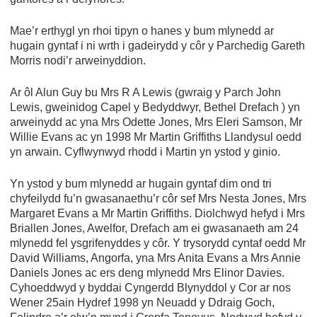
Mae’r erthygl yn rhoi tipyn o hanes y bum mlynedd ar
hugain gyntaf i ni wrth i gadeirydd y côr y Parchedig Gareth
Morris nodi’r arweinyddion.
Ar ôl Alun Guy bu Mrs R A Lewis (gwraig y Parch John
Lewis, gweinidog Capel y Bedyddwyr, Bethel Drefach ) yn
arweinydd ac yna Mrs Odette Jones, Mrs Eleri Samson, Mr
Willie Evans ac yn 1998 Mr Martin Griffiths Llandysul oedd
yn arwain. Cyflwynwyd rhodd i Martin yn ystod y ginio.
Yn ystod y bum mlynedd ar hugain gyntaf dim ond tri
chyfeilydd fu’n gwasanaethu’r côr sef Mrs Nesta Jones, Mrs
Margaret Evans a Mr Martin Griffiths. Diolchwyd hefyd i Mrs
Briallen Jones, Awelfor, Drefach am ei gwasanaeth am 24
mlynedd fel ysgrifenyddes y côr. Y trysorydd cyntaf oedd Mr
David Williams, Angorfa, yna Mrs Anita Evans a Mrs Annie
Daniels Jones ac ers deng mlynedd Mrs Elinor Davies.
Cyhoeddwyd y byddai Cyngerdd Blynyddol y Cor ar nos
Wener 25ain Hydref 1998 yn Neuadd y Ddraig Goch,