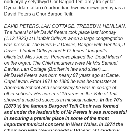
nodi pryd y sefydlwyd Cor Bargod Teifi am y tro cyntaf.
Dyma ddarn allan o’r adroddiad hwnnw mewn perthynas a
David Peters a Chor Bargod Teifi:
DAVID PETERS, LAN COTTAGE, TREBEDW, HENLLAN.
The funeral of Mr David Peters took place last Monday
(1.12.1923) at Llanfair Orllwyn when a large congregation
was present. The Revs E J Davies, Bangor with Henllan, J
Daves, Llanfair Orllwyn and E O Jones Llangunllo
officiated. Miss Jones, Pencnwc played the ‘Dead March’
on the organ. The Chief mourners were Mr Mrs Samuel
Davies, Lan Cottage (Brother in law and sister).......
Mr David Peters was born nearly 87 years ago at Carne,
Capel Iwan. From 1871 to 1886 he was headmaster at
Aberbank School and succesively he was in charge of
other schools. His career of 15 years in the Vale of Teifi
showed a marked success in musical matters.
In the 70’s
(1870’s) the famous Bargoed Teifi Choir was formed
and under the leadership of Mr Peters it was successful
in securing a premier place in some of the most
important musical concerts in West Wales. In 1874 the
Choir won with ‘Teyrnasoedd y Ddaear’ at Llandysul