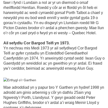
fawr i fynd i Lundain a nol ar yr un diwrnod o orsaf
rheilffordd Henllan. Roedd y côr ar ei ffordd yn ôl heb ei
harweinydd ac wedi cyrraedd gorsaf Porth Talbot a chael y
newydd yno eu bod wedi ennill y wobr gyntaf gyda 19 o
gorau’n cystadlu. Yn eu disgwyl yn Llundain roedd Mr G
Picton Davies brodor o’r ardal a pherchen gwesty. Mae llun
o’r côr yn cael pryd o fwyd yn ei westy – Quebec Hotel.
Ail sefydlu Cor Bargod Teifi yn 1973.
Yn nechrau mis Medi 1973 yr ail sefydlwyd Cor Bargod
Teifi ar gyfer cystadlu yn Eisteddfod Genedlaethol
Caerfyrddin yn 1974. Yr arweinydd cyntaf oedd Iwan Guy o
Gaerdydd yn wreiddiol ac yn gweithio yn yr ardal. Ei frawd
yw’r cerddor, beirniad ac arweinydd enwog Alun Guy.
Mae adroddiad yn y papur bro Y Garthen yn hydref 1998 yn
adrodd am ginio arbennig y côr yn dathlu 25ain yng
Ngwesty’r Porth, Llandysul. Y gwyr gwadd oedd Peter
Hughes Griffiths, brodor o’r ardal a’i wraig Meinir Lloyd y
gantores a’r delynores.