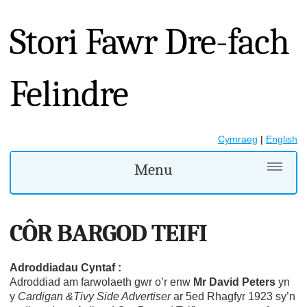
Stori Fawr Dre-fach
Felindre
Cymraeg
|
English
Menu
CÔR BARGOD TEIFI
Adroddiadau Cyntaf :
Adroddiad am farwolaeth gwr o’r enw
Mr David Peters
yn
y
Cardigan &Tivy Side Advertiser
ar 5ed Rhagfyr 1923 sy’n