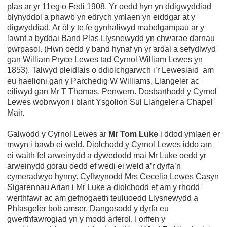
plas ar yr 11eg o Fedi 1908. Yr oedd hyn yn ddigwyddiad
blynyddol a phawb yn edrych ymlaen yn eiddgar at y
digwyddiad. Ar ôl y te fe gynhaliwyd mabolgampau ar y
lawnt a byddai Band Plas Llysnewydd yn chwarae darnau
pwrpasol. (Hwn oedd y band hynaf yn yr ardal a sefydlwyd
gan William Pryce Lewes tad Cyrnol William Lewes yn
1853). Talwyd pleidlais o ddiolchgarwch i’r Lewesiaid am
eu haelioni gan y Parchedig W Williams, Llangeler ac
eiliwyd gan Mr T Thomas, Penwern. Dosbarthodd y Cyrnol
Lewes wobrwyon i blant Ysgolion Sul Llangeler a Chapel
Mair.
Galwodd y Cyrnol Lewes ar
Mr Tom Luke
i ddod ymlaen er
mwyn i bawb ei weld. Diolchodd y Cyrnol Lewes iddo am
ei waith fel arweinydd a dywedodd mai Mr Luke oedd yr
arweinydd gorau oedd ef wedi ei weld a’r dyrfa’n
cymeradwyo hynny. Cyflwynodd Mrs Cecelia Lewes Casyn
Sigarennau Arian i Mr Luke a diolchodd ef am y rhodd
werthfawr ac am gefnogaeth teuluoedd Llysnewydd a
Phlasgeler bob amser. Dangosodd y dyrfa eu
gwerthfawrogiad yn y modd arferol. I orffen y