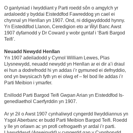
O ganlyniad i lwyddiant y Parti roedd sôn o amgylch yr
ardaloedd y byddai Eisteddfod Fawreddog yn cael ei
chynnal yn Henllan yn 1907. Ond, ni ddigwyddodd hynny.
Yn Eisteddfod Llanon, Ceredigion eto ar Ŵyl Banc Awst
1907 dyfarnodd y Dr Coward y wobr gyntaf i ‘Barti Bargod
Teifi’.
Neuadd Newydd Henllan
Yn 1907 adeiladodd y Cyrnol William Lewes, Plas
Llysnewydd, neuadd newydd yn Henllan ar ei dir a’i draul
ei hun a dodrefnodd hi yn addas i’r gymuned ei defnyddio,
ond yn bwysicach fyth yn ei olwg ef – fel bod lle addas i’r
Parti Meibion i ymarfer.
Enillodd Parti Bargod Teifi Gwpan Arian yn Eisteddfod Is-
genedlaethol Caerfyrddin yn 1907.
Ar yr 2il o Awst 1907 cynhaliwyd cyngerdd llwyddiannus yn
Ysgol Aberbanc er budd Parti Meibion Bargod Teifi. Roedd
y lle yn orlawn ac yn profi cefnogaeth yr ardal i’r parti.
Llywyddwyd (Arweinydd) y cyngerdd gan y Cynghorydd