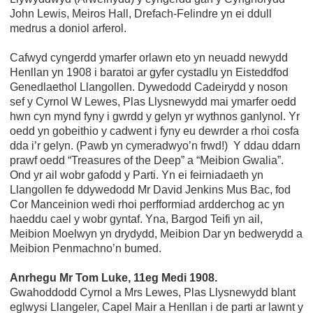
John Lewis, Meiros Hall, Drefach-Felindre yn ei ddull
medrus a doniol arferol.
Cafwyd cyngerdd ymarfer orlawn eto yn neuadd newydd
Henllan yn 1908 i baratoi ar gyfer cystadlu yn Eisteddfod
Genedlaethol Llangollen. Dywedodd Cadeirydd y noson
sef y Cyrnol W Lewes, Plas Llysnewydd mai ymarfer oedd
hwn cyn mynd fyny i gwrdd y gelyn yr wythnos ganlynol. Yr
oedd yn gobeithio y cadwent i fyny eu dewrder a rhoi cosfa
dda i’r gelyn. (Pawb yn cymeradwyo’n frwd!) Y ddau ddarn
prawf oedd “Treasures of the Deep” a “Meibion Gwalia”.
Ond yr ail wobr gafodd y Parti. Yn ei feirniadaeth yn
Llangollen fe ddywedodd Mr David Jenkins Mus Bac, fod
Cor Manceinion wedi rhoi perfformiad ardderchog ac yn
haeddu cael y wobr gyntaf. Yna, Bargod Teifi yn ail,
Meibion Moelwyn yn drydydd, Meibion Dar yn bedwerydd a
Meibion Penmachno’n bumed.
Anrhegu Mr Tom Luke, 11eg Medi 1908.
Gwahoddodd Cyrnol a Mrs Lewes, Plas Llysnewydd blant
eglwysi Llangeler, Capel Mair a Henllan i de parti ar lawnt y