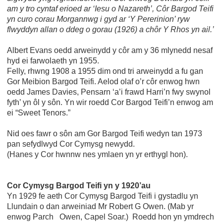
am y tro cyntaf erioed ar ‘Iesu o Nazareth’, Côr Bargod Teifi
yn curo corau Morgannwg i gyd ar ‘Y Pererinion’ ryw
flwyddyn allan o ddeg o gorau (1926) a chôr Y Rhos yn ail.’
Albert Evans oedd arweinydd y côr am y 36 mlynedd nesaf
hyd ei farwolaeth yn 1955.
Felly, rhwng 1908 a 1955 dim ond tri arweinydd a fu gan
Gor Meibion Bargod Teifi. Aelod olaf o’r côr enwog hwn
oedd James Davies, Pensarn ‘a’i frawd Harri’n fwy swynol
fyth’ yn ôl y sôn. Yn wir roedd Cor Bargod Teifi’n enwog am
ei “Sweet Tenors.”
Nid oes fawr o sôn am Gor Bargod Teifi wedyn tan 1973
pan sefydlwyd Cor Cymysg newydd.
(Hanes y Cor hwnnw nes ymlaen yn yr erthygl hon).
Cor Cymysg Bargod Teifi yn y 1920’au
Yn 1929 fe aeth Cor Cymysg Bargod Teifi i gystadlu yn
Llundain o dan arweiniad Mr Robert G Owen. (Mab yr
enwog Parch Owen, Capel Soar.) Roedd hon yn ymdrech