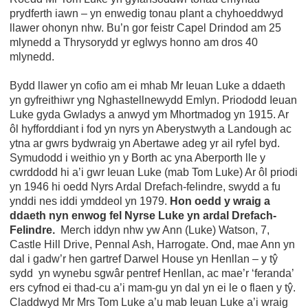
prydferth iawn – yn enwedig tonau plant a chyhoeddwyd
llawer ohonyn nhw. Bu’n gor feistr Capel Drindod am 25
mlynedd a Thrysorydd yr eglwys honno am dros 40
mlynedd.
Bydd llawer yn cofio am ei mhab Mr Ieuan Luke a ddaeth
yn gyfreithiwr yng Nghastellnewydd Emlyn. Priododd Ieuan
Luke gyda Gwladys a anwyd ym Mhortmadog yn 1915. Ar
ôl hyfforddiant i fod yn nyrs yn Aberystwyth a Landough ac
ytna ar gwrs bydwraig yn Abertawe adeg yr ail ryfel byd.
Symudodd i weithio yn y Borth ac yna Aberporth lle y
cwrddodd hi a’i gwr Ieuan Luke (mab Tom Luke) Ar ôl priodi
yn 1946 hi oedd Nyrs Ardal Drefach-felindre, swydd a fu
ynddi nes iddi ymddeol yn 1979.
Hon oedd y wraig a
ddaeth nyn enwog fel Nyrse Luke yn ardal Drefach-
Felindre.
Merch iddyn nhw yw Ann (Luke) Watson, 7,
Castle Hill Drive, Pennal Ash, Harrogate. Ond, mae Ann yn
dal i gadw’r hen gartref Darwel House yn Henllan – y tŷ
sydd yn wynebu sgwâr pentref Henllan, ac mae’r ‘feranda’
ers cyfnod ei thad-cu a’i mam-gu yn dal yn ei le o flaen y tŷ.
Claddwyd Mr Mrs Tom Luke a’u mab Ieuan Luke a’i wraig