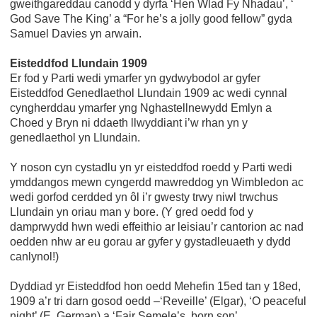
gweithgareddau canodd y dyrfa ‘Hen Wlad Fy Nhadau’, ‘
God Save The King’ a “For he’s a jolly good fellow” gyda
Samuel Davies yn arwain.
Eisteddfod Llundain 1909
Er fod y Parti wedi ymarfer yn gydwybodol ar gyfer
Eisteddfod Genedlaethol Llundain 1909 ac wedi cynnal
cyngherddau ymarfer yng Nghastellnewydd Emlyn a
Choed y Bryn ni ddaeth llwyddiant i’w rhan yn y
genedlaethol yn Llundain.
Y noson cyn cystadlu yn yr eisteddfod roedd y Parti wedi
ymddangos mewn cyngerdd mawreddog yn Wimbledon ac
wedi gorfod cerdded yn ôl i’r gwesty trwy niwl trwchus
Llundain yn oriau man y bore. (Y gred oedd fod y
damprwydd hwn wedi effeithio ar leisiau’r cantorion ac nad
oedden nhw ar eu gorau ar gyfer y gystadleuaeth y dydd
canlynol!)
Dyddiad yr Eisteddfod hon oedd Mehefin 15ed tan y 18ed,
1909 a’r tri darn gosod oedd –‘Reveille’ (Elgar), ‘O peaceful
night’ (E. German) a ‘Fair Semele’s born son’