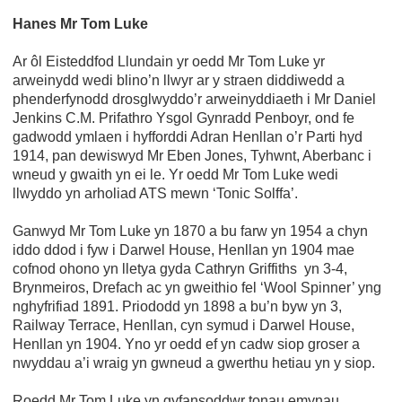
Hanes Mr Tom Luke
Ar ôl Eisteddfod Llundain yr oedd Mr Tom Luke yr
arweinydd wedi blino’n llwyr ar y straen diddiwedd a
phenderfynodd drosglwyddo’r arweinyddiaeth i Mr Daniel
Jenkins C.M. Prifathro Ysgol Gynradd Penboyr, ond fe
gadwodd ymlaen i hyfforddi Adran Henllan o’r Parti hyd
1914, pan dewiswyd Mr Eben Jones, Tyhwnt, Aberbanc i
wneud y gwaith yn ei le. Yr oedd Mr Tom Luke wedi
llwyddo yn arholiad ATS mewn ‘Tonic Solffa’.
Ganwyd Mr Tom Luke yn 1870 a bu farw yn 1954 a chyn
iddo ddod i fyw i Darwel House, Henllan yn 1904 mae
cofnod ohono yn lletya gyda Cathryn Griffiths yn 3-4,
Brynmeiros, Drefach ac yn gweithio fel ‘Wool Spinner’ yng
nghyfrifiad 1891. Priododd yn 1898 a bu’n byw yn 3,
Railway Terrace, Henllan, cyn symud i Darwel House,
Henllan yn 1904. Yno yr oedd ef yn cadw siop groser a
nwyddau a’i wraig yn gwneud a gwerthu hetiau yn y siop.
Roedd Mr Tom Luke yn gyfansoddwr tonau emynau