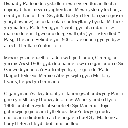
Bwriad y Parti oedd cystadlu mewn eisteddfodau lleol a
chymryd rhan mewn cyngherddau. Mewn ystordy fechan, a
oedd yn rhan o’r hen Swyddfa Bost yn Henllan (siop groser
y pryd hwnnw), ac o dan olau canhwyllau y byddai Mr Luke
yn ymarfer y Parti Bechgyn. Y wobr gyntaf a ddaeth i’w
rhan oedd ennill gwobr o ddeg swllt (50c) yn Eisteddfod Y
Pasg, Drefach- Felindre yn 1906 a’r aelodau i gyd yn byw
ar ochr Henllan o’r afon Teifi.
Mewn cystadleuaeth o radd uwch yn Llanon, Ceredigion
ym mis Awst 1906, gyda tua hanner dwsin o gantorion o Sir
Gar wedi ymuno a’r Parti erbyn hyn, fe gurodd ‘Parti
Bargod Teifi’ Gor Meibion Aberystwyth gyda Mr Harry
Evans, Lerpwl yn beirniadu.
O ganlyniad i’w llwyddiant yn Llanon gwahoddwyd y Parti i
ginio ym Mhlas y Bronwydd ar nos Wener y 5ed o Hydref
1906, ond oherwydd absenoldeb Syr Marteine Lloyd
gohiriwyd y ginio am bythefnos. Mae’n bwysig nodi a
chofio am ddiddordeb a chefnogaeth hael Syr Marteine a
Lady Helena Lloyd i bob mudiad lleol.