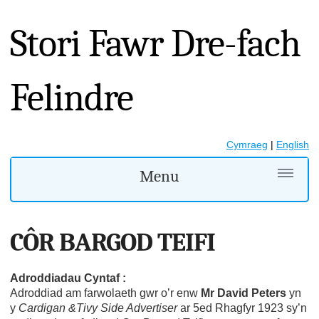
Stori Fawr Dre-fach
Felindre
Cymraeg
|
English
Menu
CÔR BARGOD TEIFI
Adroddiadau Cyntaf :
Adroddiad am farwolaeth gwr o’r enw
Mr David Peters
yn
y
Cardigan &Tivy Side Advertiser
ar 5ed Rhagfyr 1923 sy’n