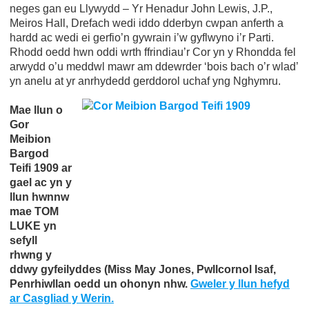
neges gan eu Llywydd – Yr Henadur John Lewis, J.P.,
Meiros Hall, Drefach wedi iddo dderbyn cwpan anferth a
hardd ac wedi ei gerfio’n gywrain i’w gyflwyno i’r Parti.
Rhodd oedd hwn oddi wrth ffrindiau’r Cor yn y Rhondda fel
arwydd o’u meddwl mawr am ddewrder ‘bois bach o’r wlad’
yn anelu at yr anrhydedd gerddorol uchaf yng Nghymru.
Mae llun o
Gor
Meibion
Bargod
Teifi 1909 ar
gael ac yn y
llun hwnnw
mae TOM
LUKE yn
sefyll
rhwng y
ddwy gyfeilyddes (Miss May Jones, Pwllcornol Isaf,
Penrhiwllan oedd un ohonyn nhw.
Gweler y llun hefyd
ar Casgliad y Werin.