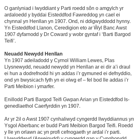
O ganlyniad i lwyddiant y Parti roedd sôn o amgylch yr
ardaloedd y byddai Eisteddfod Fawreddog yn cael ei
chynnal yn Henllan yn 1907. Ond, ni ddigwyddodd hynny.
Yn Eisteddfod Llanon, Ceredigion eto ar Ŵyl Banc Awst
1907 dyfarnodd y Dr Coward y wobr gyntaf i ‘Barti Bargod
Teifi’.
Neuadd Newydd Henllan
Yn 1907 adeiladodd y Cyrnol William Lewes, Plas
Llysnewydd, neuadd newydd yn Henllan ar ei dir a’i draul
ei hun a dodrefnodd hi yn addas i’r gymuned ei defnyddio,
ond yn bwysicach fyth yn ei olwg ef – fel bod lle addas i’r
Parti Meibion i ymarfer.
Enillodd Parti Bargod Teifi Gwpan Arian yn Eisteddfod Is-
genedlaethol Caerfyrddin yn 1907.
Ar yr 2il o Awst 1907 cynhaliwyd cyngerdd llwyddiannus yn
Ysgol Aberbanc er budd Parti Meibion Bargod Teifi. Roedd
y lle yn orlawn ac yn profi cefnogaeth yr ardal i’r parti.
Llywyddwyd (Arweinydd) y cyngerdd gan y Cynghorydd