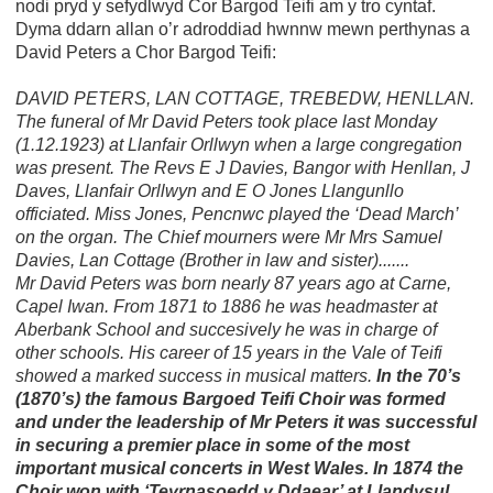
nodi pryd y sefydlwyd Cor Bargod Teifi am y tro cyntaf.
Dyma ddarn allan o’r adroddiad hwnnw mewn perthynas a
David Peters a Chor Bargod Teifi:
DAVID PETERS, LAN COTTAGE, TREBEDW, HENLLAN.
The funeral of Mr David Peters took place last Monday
(1.12.1923) at Llanfair Orllwyn when a large congregation
was present. The Revs E J Davies, Bangor with Henllan, J
Daves, Llanfair Orllwyn and E O Jones Llangunllo
officiated. Miss Jones, Pencnwc played the ‘Dead March’
on the organ. The Chief mourners were Mr Mrs Samuel
Davies, Lan Cottage (Brother in law and sister).......
Mr David Peters was born nearly 87 years ago at Carne,
Capel Iwan. From 1871 to 1886 he was headmaster at
Aberbank School and succesively he was in charge of
other schools. His career of 15 years in the Vale of Teifi
showed a marked success in musical matters.
In the 70’s
(1870’s) the famous Bargoed Teifi Choir was formed
and under the leadership of Mr Peters it was successful
in securing a premier place in some of the most
important musical concerts in West Wales. In 1874 the
Choir won with ‘Teyrnasoedd y Ddaear’ at Llandysul