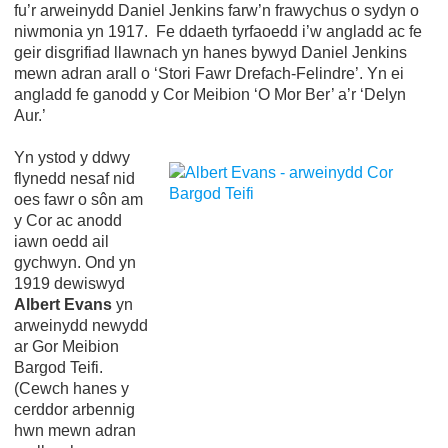
fu’r arweinydd Daniel Jenkins farw’n frawychus o sydyn o
niwmonia yn 1917. Fe ddaeth tyrfaoedd i’w angladd ac fe
geir disgrifiad llawnach yn hanes bywyd Daniel Jenkins
mewn adran arall o ‘Stori Fawr Drefach-Felindre’. Yn ei
angladd fe ganodd y Cor Meibion ‘O Mor Ber’ a’r ‘Delyn
Aur.’
Yn ystod y ddwy
flynedd nesaf nid
oes fawr o sôn am
y Cor ac anodd
iawn oedd ail
gychwyn. Ond yn
1919 dewiswyd
Albert Evans
yn
arweinydd newydd
ar Gor Meibion
Bargod Teifi.
(Cewch hanes y
cerddor arbennig
hwn mewn adran