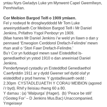
yntau Nyrs Gwladys Luke ym Mynwent Capel Gwernllwyn,
Penrhiwllan.
Cor Meibion Bargod Teifi o 1909 ymlaen.
Fel y nodwyd fe drosglwyddodd Mr Tom Luke
arweinyddiaeth Cor Meibion Bargod Teifi i Mr Daniel
Jenkins, Prifathro Ysgol Penboyr yn 1909.
(Mae hanes Mr Daniel Jenkins i’w weld yn llawn o dan y
pennawd ‘Enwogion Cerddorol Drefach-Felindre’ mewn
rhan arall o ‘Stori Fawr Drefach-Felindre.’
Bu’r Cor yn fuddugol mewn sawl Eisteddfod Is-
genedlaethol yn ystod 1910 o dan arweiniad Daniel
Jenkins.
Penderfynwyd cystadlu yn Eisteddfod Genedlaethol
Caerfyrddin 1911 ar y dydd Gwener sef dydd olaf yr
eisteddfod y pryd hwnnw. Y gystadleuaeth oedd :
2.30pm CYSTADLEUAETH Y CORAU MEIBION (agored
i’r byd). Rhif y lleisiau rhwng 60 a 80.
Y darnau : (a) ‘Walpurga’ (Hager). (b) ‘Peace be still’
(‘Gosteg For’ – D Jenkins Mus.Bac) Unaccompanied.
Ymgeiswyr