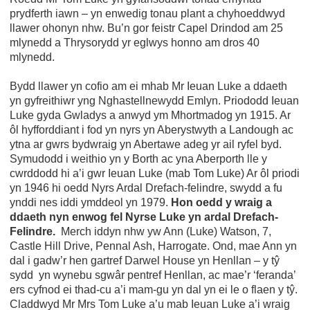
prydferth iawn – yn enwedig tonau plant a chyhoeddwyd
llawer ohonyn nhw. Bu’n gor feistr Capel Drindod am 25
mlynedd a Thrysorydd yr eglwys honno am dros 40
mlynedd.
Bydd llawer yn cofio am ei mhab Mr Ieuan Luke a ddaeth
yn gyfreithiwr yng Nghastellnewydd Emlyn. Priododd Ieuan
Luke gyda Gwladys a anwyd ym Mhortmadog yn 1915. Ar
ôl hyfforddiant i fod yn nyrs yn Aberystwyth a Landough ac
ytna ar gwrs bydwraig yn Abertawe adeg yr ail ryfel byd.
Symudodd i weithio yn y Borth ac yna Aberporth lle y
cwrddodd hi a’i gwr Ieuan Luke (mab Tom Luke) Ar ôl priodi
yn 1946 hi oedd Nyrs Ardal Drefach-felindre, swydd a fu
ynddi nes iddi ymddeol yn 1979.
Hon oedd y wraig a
ddaeth nyn enwog fel Nyrse Luke yn ardal Drefach-
Felindre.
Merch iddyn nhw yw Ann (Luke) Watson, 7,
Castle Hill Drive, Pennal Ash, Harrogate. Ond, mae Ann yn
dal i gadw’r hen gartref Darwel House yn Henllan – y tŷ
sydd yn wynebu sgwâr pentref Henllan, ac mae’r ‘feranda’
ers cyfnod ei thad-cu a’i mam-gu yn dal yn ei le o flaen y tŷ.
Claddwyd Mr Mrs Tom Luke a’u mab Ieuan Luke a’i wraig