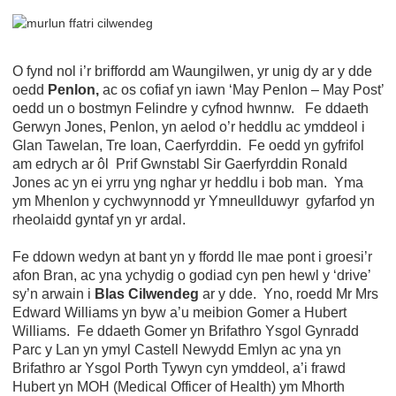
O fynd nol i’r briffordd am Waungilwen, yr unig dy ar y dde
oedd
Penlon,
ac os cofiaf yn iawn ‘May Penlon – May Post’
oedd un o bostmyn Felindre y cyfnod hwnnw. Fe ddaeth
Gerwyn Jones, Penlon, yn aelod o’r heddlu ac ymddeol i
Glan Tawelan, Tre Ioan, Caerfyrddin. Fe oedd yn gyfrifol
am edrych ar ôl Prif Gwnstabl Sir Gaerfyrddin Ronald
Jones ac yn ei yrru yng nghar yr heddlu i bob man. Yma
ym Mhenlon y cychwynnodd yr Ymneullduwyr gyfarfod yn
rheolaidd gyntaf yn yr ardal.
Fe ddown wedyn at bant yn y ffordd lle mae pont i groesi’r
afon Bran, ac yna ychydig o godiad cyn pen hewl y ‘drive’
sy’n arwain i
Blas Cilwendeg
ar y dde. Yno, roedd Mr Mrs
Edward Williams yn byw a’u meibion Gomer a Hubert
Williams. Fe ddaeth Gomer yn Brifathro Ysgol Gynradd
Parc y Lan yn ymyl Castell Newydd Emlyn ac yna yn
Brifathro ar Ysgol Porth Tywyn cyn ymddeol, a’i frawd
Hubert yn MOH (Medical Officer of Health) ym Mhorth