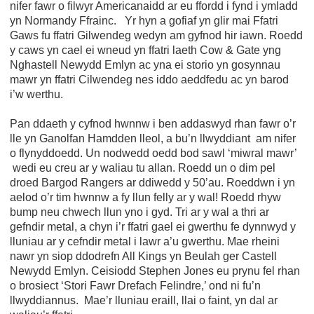
nifer fawr o filwyr Americanaidd ar eu ffordd i fynd i ymladd
yn Normandy Ffrainc. Yr hyn a gofiaf yn glir mai Ffatri
Gaws fu ffatri Gilwendeg wedyn am gyfnod hir iawn. Roedd
y caws yn cael ei wneud yn ffatri laeth Cow & Gate yng
Nghastell Newydd Emlyn ac yna ei storio yn gosynnau
mawr yn ffatri Cilwendeg nes iddo aeddfedu ac yn barod
i’w werthu.
Pan ddaeth y cyfnod hwnnw i ben addaswyd rhan fawr o’r
lle yn Ganolfan Hamdden lleol, a bu’n llwyddiant am nifer
o flynyddoedd. Un nodwedd oedd bod sawl ‘miwral mawr’
wedi eu creu ar y waliau tu allan. Roedd un o dim pel
droed Bargod Rangers ar ddiwedd y 50’au. Roeddwn i yn
aelod o’r tim hwnnw a fy llun felly ar y wal! Roedd rhyw
bump neu chwech llun yno i gyd. Tri ar y wal a thri ar
gefndir metal, a chyn i’r ffatri gael ei gwerthu fe dynnwyd y
lluniau ar y cefndir metal i lawr a’u gwerthu. Mae rheini
nawr yn siop ddodrefn All Kings yn Beulah ger Castell
Newydd Emlyn. Ceisiodd Stephen Jones eu prynu fel rhan
o brosiect ‘Stori Fawr Drefach Felindre,’ ond ni fu’n
llwyddiannus. Mae’r lluniau eraill, llai o faint, yn dal ar