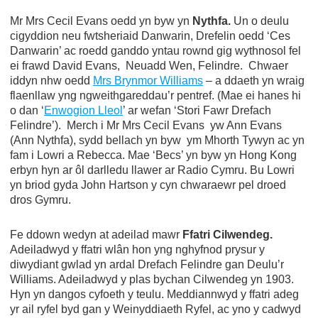
Mr Mrs Cecil Evans oedd yn byw yn
Nythfa.
Un o deulu
cigyddion neu fwtsheriaid Danwarin, Drefelin oedd ‘Ces
Danwarin’ ac roedd ganddo yntau rownd gig wythnosol fel
ei frawd David Evans, Neuadd Wen, Felindre. Chwaer
iddyn nhw oedd
Mrs Brynmor Williams
– a ddaeth yn wraig
flaenllaw yng ngweithgareddau’r pentref. (Mae ei hanes hi
o dan ‘
Enwogion Lleol
’ ar wefan ‘Stori Fawr Drefach
Felindre’). Merch i Mr Mrs Cecil Evans yw Ann Evans
(Ann Nythfa), sydd bellach yn byw ym Mhorth Tywyn ac yn
fam i Lowri a Rebecca. Mae ‘Becs’ yn byw yn Hong Kong
erbyn hyn ar ôl darlledu llawer ar Radio Cymru. Bu Lowri
yn briod gyda John Hartson y cyn chwaraewr pel droed
dros Gymru.
Fe ddown wedyn at adeilad mawr
Ffatri Cilwendeg.
Adeiladwyd y ffatri wlân hon yng nghyfnod prysur y
diwydiant gwlad yn ardal Drefach Felindre gan Deulu’r
Williams. Adeiladwyd y plas bychan Cilwendeg yn 1903.
Hyn yn dangos cyfoeth y teulu. Meddiannwyd y ffatri adeg
yr ail ryfel byd gan y Weinyddiaeth Ryfel, ac yno y cadwyd