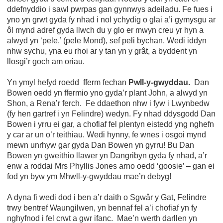
ddefnyddio i sawl pwrpas gan gynnwys adeiladu. Fe fues i
yno yn grwt gyda fy nhad i nol ychydig o glai a’i gymysgu ar
ôl mynd adref gyda llwch du y glo er mwyn creu yr hyn a
alwyd yn ‘pele,’ (pele Mond), sef peli bychan. Wedi iddyn
nhw sychu, yna eu rhoi ar y tan yn y grât, a byddent yn
llosgi’r goch am oriau.
Yn ymyl hefyd roedd fferm fechan
Pwll-y-gwyddau.
Dan
Bowen oedd yn ffermio yno gyda’r plant John, a alwyd yn
Shon, a Rena’r ferch. Fe ddaethon nhw i fyw i Lwynbedw
(fy hen gartref i yn Felindre) wedyn. Fy nhad ddysgodd Dan
Bowen i yrru ei gar, a chofiaf fel plentyn eistedd yng nghefn
y car ar un o’r teithiau. Wedi hynny, fe wnes i osgoi mynd
mewn unrhyw gar gyda Dan Bowen yn gyrru! Bu Dan
Bowen yn gweithio llawer yn Dangribyn gyda fy nhad, a’r
enw a roddai Mrs Phyllis Jones arno oedd ‘goosie’ – gan ei
fod yn byw ym Mhwll-y-gwyddau mae’n debyg!
A dyna fi wedi dod i ben a’r daith o Sgwâr y Gat, Felindre
trwy bentref Waungilwen, yn bennaf fel a’i chofiaf yn fy
nghyfnod i fel crwt a gwr ifanc. Mae’n werth darllen yn