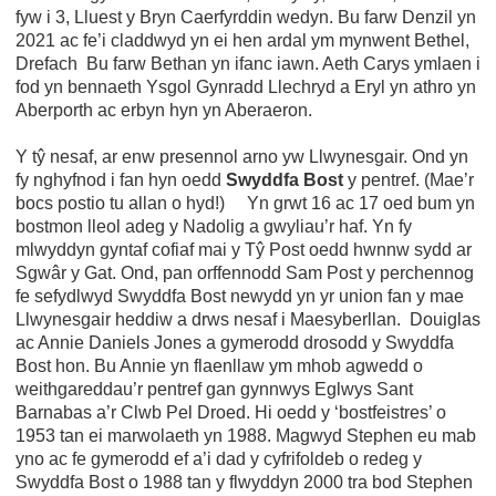
fyw i 3, Lluest y Bryn Caerfyrddin wedyn. Bu farw Denzil yn
2021 ac fe’i claddwyd yn ei hen ardal ym mynwent Bethel,
Drefach Bu farw Bethan yn ifanc iawn. Aeth Carys ymlaen i
fod yn bennaeth Ysgol Gynradd Llechryd a Eryl yn athro yn
Aberporth ac erbyn hyn yn Aberaeron.
Y tŷ nesaf, ar enw presennol arno yw Llwynesgair. Ond yn
fy nghyfnod i fan hyn oedd
Swyddfa Bost
y pentref. (Mae’r
bocs postio tu allan o hyd!) Yn grwt 16 ac 17 oed bum yn
bostmon lleol adeg y Nadolig a gwyliau’r haf. Yn fy
mlwyddyn gyntaf cofiaf mai y Tŷ Post oedd hwnnw sydd ar
Sgwâr y Gat. Ond, pan orffennodd Sam Post y perchennog
fe sefydlwyd Swyddfa Bost newydd yn yr union fan y mae
Llwynesgair heddiw a drws nesaf i Maesyberllan. Douiglas
ac Annie Daniels Jones a gymerodd drosodd y Swyddfa
Bost hon. Bu Annie yn flaenllaw ym mhob agwedd o
weithgareddau’r pentref gan gynnwys Eglwys Sant
Barnabas a’r Clwb Pel Droed. Hi oedd y ‘bostfeistres’ o
1953 tan ei marwolaeth yn 1988. Magwyd Stephen eu mab
yno ac fe gymerodd ef a’i dad y cyfrifoldeb o redeg y
Swyddfa Bost o 1988 tan y flwyddyn 2000 tra bod Stephen