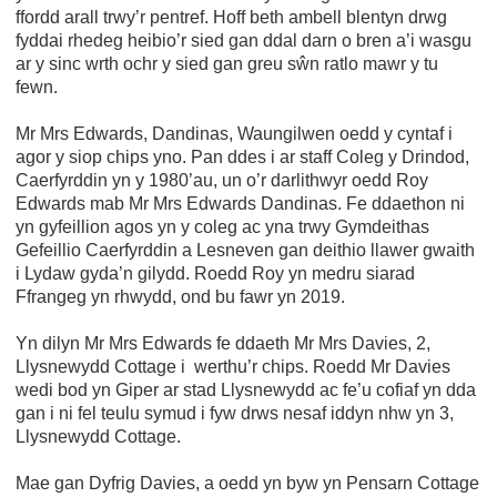
ffordd arall trwy’r pentref. Hoff beth ambell blentyn drwg
fyddai rhedeg heibio’r sied gan ddal darn o bren a’i wasgu
ar y sinc wrth ochr y sied gan greu sŵn ratlo mawr y tu
fewn.
Mr Mrs Edwards, Dandinas, Waungilwen oedd y cyntaf i
agor y siop chips yno. Pan ddes i ar staff Coleg y Drindod,
Caerfyrddin yn y 1980’au, un o’r darlithwyr oedd Roy
Edwards mab Mr Mrs Edwards Dandinas. Fe ddaethon ni
yn gyfeillion agos yn y coleg ac yna trwy Gymdeithas
Gefeillio Caerfyrddin a Lesneven gan deithio llawer gwaith
i Lydaw gyda’n gilydd. Roedd Roy yn medru siarad
Ffrangeg yn rhwydd, ond bu fawr yn 2019.
Yn dilyn Mr Mrs Edwards fe ddaeth Mr Mrs Davies, 2,
Llysnewydd Cottage i werthu’r chips. Roedd Mr Davies
wedi bod yn Giper ar stad Llysnewydd ac fe’u cofiaf yn dda
gan i ni fel teulu symud i fyw drws nesaf iddyn nhw yn 3,
Llysnewydd Cottage.
Mae gan Dyfrig Davies, a oedd yn byw yn Pensarn Cottage