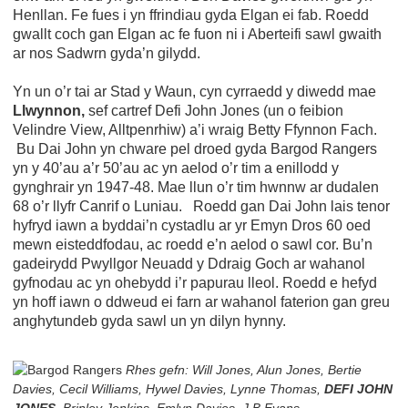
Henllan. Fe fues i yn ffrindiau gyda Elgan ei fab. Roedd
gwallt coch gan Elgan ac fe fuon ni i Aberteifi sawl gwaith
ar nos Sadwrn gyda’n gilydd.
Yn un o’r tai ar Stad y Waun, cyn cyrraedd y diwedd mae
Llwynnon,
sef cartref Defi John Jones (un o feibion
Velindre View, Alltpenrhiw) a’i wraig Betty Ffynnon Fach.
Bu Dai John yn chware pel droed gyda Bargod Rangers
yn y 40’au a’r 50’au ac yn aelod o’r tim a enillodd y
gynghrair yn 1947-48. Mae llun o’r tim hwnnw ar dudalen
68 o’r llyfr Canrif o Luniau. Roedd gan Dai John lais tenor
hyfryd iawn a byddai’n cystadlu ar yr Emyn Dros 60 oed
mewn eisteddfodau, ac roedd e’n aelod o sawl cor. Bu’n
gadeirydd Pwyllgor Neuadd y Ddraig Goch ar wahanol
gyfnodau ac yn ohebydd i’r papurau lleol. Roedd e hefyd
yn hoff iawn o ddweud ei farn ar wahanol faterion gan greu
anghytundeb gyda sawl un yn dilyn hynny.
Rhes gefn: Will Jones, Alun Jones, Bertie
Davies, Cecil Williams, Hywel Davies, Lynne Thomas,
DEFI JOHN
JONES
, Brinley Jenkins, Emlyn Davies, J B Evans.