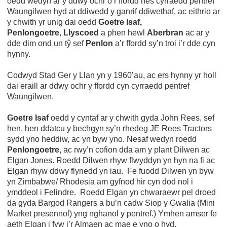
oedd wedyn ar y ddwy ochr o’r ffordd nes cyrraedd pentref
Waungilwen hyd at ddiwedd y ganrif ddiwethaf, ac eithrio ar
y chwith yr unig dai oedd
Goetre Isaf,
Penlongoetre
,
Llyscoed
a phen hewl
Aberbran
ac ar y
dde dim ond un tŷ sef
Penlon
a’r ffordd sy’n troi i’r dde cyn
hynny.
Codwyd Stad Ger y Llan yn y 1960’au, ac ers hynny yr holl
dai eraill ar ddwy ochr y ffordd cyn cyrraedd pentref
Waungilwen.
Goetre Isaf
oedd y cyntaf ar y chwith gyda John Rees, sef
hen, hen ddatcu y bechgyn sy’n rhedeg JE Rees Tractors
sydd yno heddiw, ac yn byw yno. Nesaf wedyn roedd
Penlongoetre,
ac rwy’n cofion dda am y plant Dilwen ac
Elgan Jones. Roedd Dilwen rhyw flwyddyn yn hyn na fi ac
Elgan rhyw ddwy flynedd yn iau. Fe fuodd Dilwen yn byw
yn Zimbabwe/ Rhodesia am gyfnod hir cyn dod nol i
ymddeol i Felindre. Roedd Elgan yn chwaraewr pel droed
da gyda Bargod Rangers a bu’n cadw Siop y Gwalia (Mini
Market presennol) yng nghanol y pentref.) Ymhen amser fe
aeth Elgan i fyw i’r Almaen ac mae e yno o hyd.