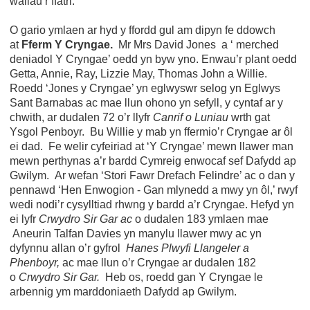
waliau’r ffatri.
O gario ymlaen ar hyd y ffordd gul am dipyn fe ddowch
at
Fferm Y Cryngae.
Mr Mrs David Jones a ‘ merched
deniadol Y Cryngae’ oedd yn byw yno. Enwau’r plant oedd
Getta, Annie, Ray, Lizzie May, Thomas John a Willie.
Roedd ‘Jones y Cryngae’ yn eglwyswr selog yn Eglwys
Sant Barnabas ac mae llun ohono yn sefyll, y cyntaf ar y
chwith, ar dudalen 72 o’r llyfr
Canrif o Luniau
wrth gat
Ysgol Penboyr. Bu Willie y mab yn ffermio’r Cryngae ar ôl
ei dad. Fe welir cyfeiriad at ‘Y Cryngae’ mewn llawer man
mewn perthynas a’r bardd Cymreig enwocaf sef Dafydd ap
Gwilym. Ar wefan ‘Stori Fawr Drefach Felindre’ ac o dan y
pennawd ‘Hen Enwogion - Gan mlynedd a mwy yn ôl,’ rwyf
wedi nodi’r cysylltiad rhwng y bardd a’r Cryngae. Hefyd yn
ei lyfr
Crwydro Sir Gar ac
o dudalen 183 ymlaen mae
Aneurin Talfan Davies yn manylu llawer mwy ac yn
dyfynnu allan o’r gyfrol
Hanes Plwyfi Llangeler a
Phenboyr,
ac mae llun o’r Cryngae ar dudalen 182
o
Crwydro Sir Gar.
Heb os, roedd gan Y Cryngae le
arbennig ym marddoniaeth Dafydd ap Gwilym.