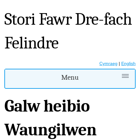
Stori Fawr Dre-fach
Felindre
Cymraeg
|
English
Menu
Galw heibio
Waungilwen