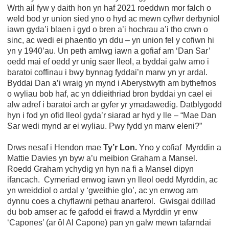
Wrth ail fyw y daith hon yn haf 2021 roeddwn mor falch o
weld bod yr union sied yno o hyd ac mewn cyflwr derbyniol
iawn gyda’i blaen i gyd o bren a’i hochrau a’i tho crwn o
sinc, ac wedi ei phaentio yn ddu – yn union fel y cofiwn hi
yn y 1940’au. Un peth amlwg iawn a gofiaf am ‘Dan Sar’
oedd mai ef oedd yr unig saer lleol, a byddai galw arno i
baratoi coffinau i bwy bynnag fyddai’n marw yn yr ardal.
Byddai Dan a’i wraig yn mynd i Aberystwyth am bythefnos
o wyliau bob haf, ac yn ddieithriad bron byddai yn cael ei
alw adref i baratoi arch ar gyfer yr ymadawedig. Datblygodd
hyn i fod yn ofid lleol gyda’r siarad ar hyd y lle – “Mae Dan
Sar wedi mynd ar ei wyliau. Pwy fydd yn marw eleni?”
Drws nesaf i Hendon mae
Ty’r Lon.
Yno y cofiaf Myrddin a
Mattie Davies yn byw a’u meibion Graham a Mansel.
Roedd Graham ychydig yn hyn na fi a Mansel dipyn
ifancach. Cymeriad enwog iawn yn lleol oedd Myrddin, ac
yn wreiddiol o ardal y ‘gweithie glo’, ac yn enwog am
dynnu coes a chyflawni pethau anarferol. Gwisgai ddillad
du bob amser ac fe gafodd ei frawd a Myrddin yr enw
‘Capones’ (ar ôl Al Capone) pan yn galw mewn tafarndai