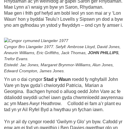
Rhydaman ac yn weinidog ar gapel Saron ger Rhydaman.
Mae Lynn a’i wraig yn byw yn Saron, Rhydaman.
Mae gen i frith gof hefyd am bobl leol yn son mai ar y ‘Lon
Waun’ hon y byddai Teulu’r Lovells y Sipswn yn dod a byw
yno am gyfnodau yn ystod y flwyddyn – ond cyn fy amser i.
Cyngor Bro Llangeler 1977. Sefyll: Ambrose Lloyd, David Jones,
Aneurin Williams, Eric Griffiths, Jack Thomas,
JOHN PHILLIPS
,
Trefor Evans.
Eistedd: Jac Jones, Margaret Brynmor-Williams, Alun Jones,
Edward Crompton, James Jones.
Yn un o dai cyngor
Stad y Waun
roedd fy nghyfaill John
Vare yn byw gyda’i chwiorydd Patricia, Marian a
Georgina. Bachgen hynod o alluog oedd John Vare ac fe
ddaliodd swyddi uchel iawn gyda chwmnïoedd awyrennau
ac ym Maes Awyr Heathrow. Collodd ei fam a’r plant eu
tad yn yr Ail Ryfel Byd a hwythau yn fychan iawn.
Yn yr ail dy cyngor roedd ‘Gwilym y Glo’ yn byw. Cafodd yr
enw am ei fod yn gweithio i Ben Davies gwerthwr glo yn