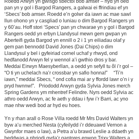
Roedd Arwyn yn gwisgo sbectol bob amser – hyd yn oed
pan yn y gol i Bargod Rangers, a galwai ei ffrindiau ef yn
‘Sbecs’ bob amser. Roedd e’n golwr da iawn ac mae sawl
llun ohono yn y casgliad o luniau o dim Bargod Rangers yn
y 60’au. Hoff stori ‘Specs’ pan yn chwarae yn y gol i Bargod
Rangers oedd yn erbyn Llandysul mewn gem gwpan yn
Aberteifi gyda Bargod yn ennill o 2 i 1 yn eiliadau olaf y
gem pan bennodd David Jones (Dai Chips) o dim
Llandysul y bel i gyfeiriad cornel uchaf y rhwyd, ond
hedfanodd Arwyn fel y wennol a’i gwthio dros y bar.
Meddai Eirwyn Maesyberllan, a oedd yn sefyll tu ôl i’r gol –
“O ti yn uchelach na’r crossbar yn safio honna!” “Ti’n
iawn,” meddai Sbecs, “ ond cofia mai ar y ffordd lawr o’n i y
pryd hwnnw!”. Priododd Arwyn gyda Sylvia Jones merch
Spring Gardens ym mhentref Felindre. Nyrs oedd Sylvia ac
athro oedd Arwyn, ac fe aeth y ddau i fyw i’r Barri, ac yno
mae nhw wedi bod ar hyd eu hoes.
Yn y rhan arall o Rose Villa roedd Mr Mrs David Walters yn
byw a’u merched Nesta (cyfeilydd i’r ddeuawd Vernon a
Gwynfor maes o law), a Petra a’u brawd Leslie a ddaeth yn
heddwas a phriodi gyda’r gantores enwog Trixy Walters a