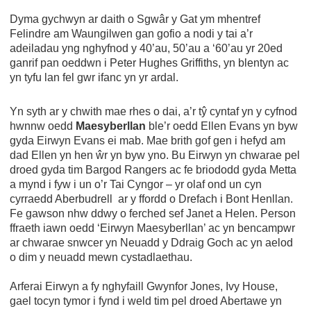
Dyma gychwyn ar daith o Sgwâr y Gat ym mhentref
Felindre am Waungilwen gan gofio a nodi y tai a’r
adeiladau yng nghyfnod y 40’au, 50’au a ‘60’au yr 20ed
ganrif pan oeddwn i Peter Hughes Griffiths, yn blentyn ac
yn tyfu lan fel gwr ifanc yn yr ardal.
Yn syth ar y chwith mae rhes o dai, a’r tŷ cyntaf yn y cyfnod
hwnnw oedd
Maesyberllan
ble’r oedd Ellen Evans yn byw
gyda Eirwyn Evans ei mab. Mae brith gof gen i hefyd am
dad Ellen yn hen ŵr yn byw yno. Bu Eirwyn yn chwarae pel
droed gyda tim Bargod Rangers ac fe briododd gyda Metta
a mynd i fyw i un o’r Tai Cyngor – yr olaf ond un cyn
cyrraedd Aberbudrell ar y ffordd o Drefach i Bont Henllan.
Fe gawson nhw ddwy o ferched sef Janet a Helen. Person
ffraeth iawn oedd ‘Eirwyn Maesyberllan’ ac yn bencampwr
ar chwarae snwcer yn Neuadd y Ddraig Goch ac yn aelod
o dim y neuadd mewn cystadlaethau.
Arferai Eirwyn a fy nghyfaill Gwynfor Jones, Ivy House,
gael tocyn tymor i fynd i weld tim pel droed Abertawe yn