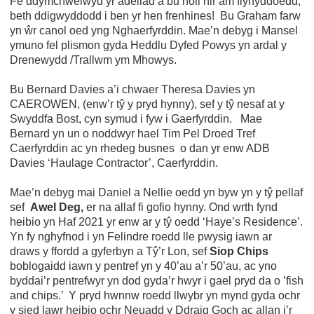
Fe ddymchwelwyd yr adeilad a bu holi hir am flynyddoedd,
beth ddigwyddodd i ben yr hen frenhines! Bu Graham farw
yn ŵr canol oed yng Nghaerfyrddin. Mae’n debyg i Mansel
ymuno fel plismon gyda Heddlu Dyfed Powys yn ardal y
Drenewydd /Trallwm ym Mhowys.
Bu Bernard Davies a’i chwaer Theresa Davies yn
CAEROWEN, (enw’r tŷ y pryd hynny), sef y tŷ nesaf at y
Swyddfa Bost, cyn symud i fyw i Gaerfyrddin. Mae
Bernard yn un o noddwyr hael Tim Pel Droed Tref
Caerfyrddin ac yn rhedeg busnes o dan yr enw ADB
Davies ‘Haulage Contractor’, Caerfyrddin.
Mae’n debyg mai Daniel a Nellie oedd yn byw yn y tŷ pellaf
sef
Awel Deg,
er na allaf fi gofio hynny. Ond wrth fynd
heibio yn Haf 2021 yr enw ar y tŷ oedd ‘Haye’s Residence’.
Yn fy nghyfnod i yn Felindre roedd lle pwysig iawn ar
draws y ffordd a gyferbyn a Tŷ’r Lon, sef
Siop Chips
boblogaidd iawn y pentref yn y 40’au a’r 50’au, ac yno
byddai’r pentrefwyr yn dod gyda’r hwyr i gael pryd da o ’fish
and chips.’ Y pryd hwnnw roedd llwybr yn mynd gyda ochr
y sied lawr heibio ochr Neuadd y Ddraig Goch ac allan i’r