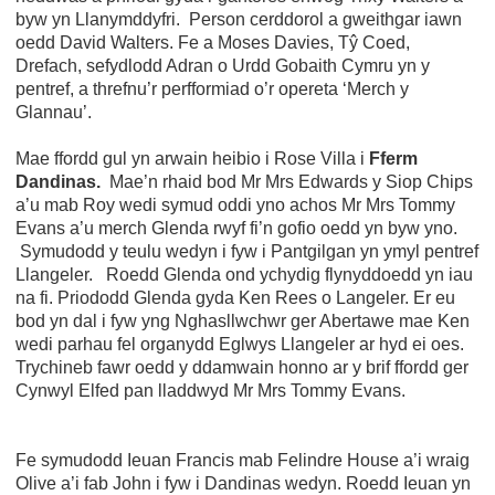
byw yn Llanymddyfri. Person cerddorol a gweithgar iawn
oedd David Walters. Fe a Moses Davies, Tŷ Coed,
Drefach, sefydlodd Adran o Urdd Gobaith Cymru yn y
pentref, a threfnu’r perfformiad o’r opereta ‘Merch y
Glannau’.
Mae ffordd gul yn arwain heibio i Rose Villa i
Fferm
Dandinas.
Mae’n rhaid bod Mr Mrs Edwards y Siop Chips
a’u mab Roy wedi symud oddi yno achos Mr Mrs Tommy
Evans a’u merch Glenda rwyf fi’n gofio oedd yn byw yno.
Symudodd y teulu wedyn i fyw i Pantgilgan yn ymyl pentref
Llangeler. Roedd Glenda ond ychydig flynyddoedd yn iau
na fi. Priododd Glenda gyda Ken Rees o Langeler. Er eu
bod yn dal i fyw yng Nghasllwchwr ger Abertawe mae Ken
wedi parhau fel organydd Eglwys Llangeler ar hyd ei oes.
Trychineb fawr oedd y ddamwain honno ar y brif ffordd ger
Cynwyl Elfed pan lladdwyd Mr Mrs Tommy Evans.
Fe symudodd Ieuan Francis mab Felindre House a’i wraig
Olive a’i fab John i fyw i Dandinas wedyn. Roedd Ieuan yn