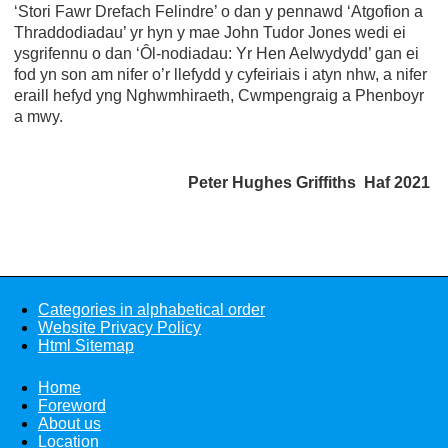
‘Stori Fawr Drefach Felindre’ o dan y pennawd ‘Atgofion a
Thraddodiadau’ yr hyn y mae John Tudor Jones wedi ei
ysgrifennu o dan ‘Ôl-nodiadau: Yr Hen Aelwydydd’ gan ei
fod yn son am nifer o’r llefydd y cyfeiriais i atyn nhw, a nifer
eraill hefyd yng Nghwmhiraeth, Cwmpengraig a Phenboyr
a mwy.
Peter Hughes Griffiths Haf 2021
Categories in alphabetical order
Website Privacy Policy
Html Sitemap
Home
Foreword
About us
Location