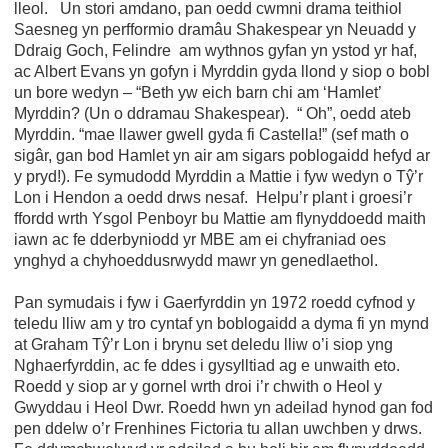
lleol. Un stori amdano, pan oedd cwmni drama teithiol
Saesneg yn perfformio dramâu Shakespear yn Neuadd y
Ddraig Goch, Felindre am wythnos gyfan yn ystod yr haf,
ac Albert Evans yn gofyn i Myrddin gyda llond y siop o bobl
un bore wedyn – “Beth yw eich barn chi am ‘Hamlet’
Myrddin? (Un o ddramau Shakespear). “ Oh”, oedd ateb
Myrddin. “mae llawer gwell gyda fi Castella!” (sef math o
sigâr, gan bod Hamlet yn air am sigars poblogaidd hefyd ar
y pryd!). Fe symudodd Myrddin a Mattie i fyw wedyn o Tŷ’r
Lon i Hendon a oedd drws nesaf. Helpu’r plant i groesi’r
ffordd wrth Ysgol Penboyr bu Mattie am flynyddoedd maith
iawn ac fe dderbyniodd yr MBE am ei chyfraniad oes
ynghyd a chyhoeddusrwydd mawr yn genedlaethol.
Pan symudais i fyw i Gaerfyrddin yn 1972 roedd cyfnod y
teledu lliw am y tro cyntaf yn boblogaidd a dyma fi yn mynd
at Graham Tŷ’r Lon i brynu set deledu lliw o’i siop yng
Nghaerfyrddin, ac fe ddes i gysylltiad ag e unwaith eto.
Roedd y siop ar y gornel wrth droi i’r chwith o Heol y
Gwyddau i Heol Dwr. Roedd hwn yn adeilad hynod gan fod
pen ddelw o’r Frenhines Fictoria tu allan uwchben y drws.