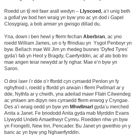
Roedd un tŷ reit fawr arall wedyn –
Llyscoed,
a’r unig beth
a gofiaf yw bod hen wraig yn byw yno ac yn dod i Gapel
Closygraig, a bob amser yn gwisgo dillad du.
Yna, down i ben hewl y fferm fechan
Aberbran
, ac yno
roedd William James, un o fy ffrindiau yn Ysgol Penboyr yn
byw. Bellach mae Wil Jim yn rhedeg busnes ‘Dyfed Tyres’
gyda’i fab yn Heol y Bragdy, Caerfyrddin, ac af ato bob tro
mae angen teiar newydd ar fy nghar. Mae e’n byw yn
Saron.
O droi lawr i’r dde o’r ffordd cyn cyrraedd Penlon yn fy
nghyfnod i, roedd y ffordd yn arwain i fferm Pwllmarl ar y
dde, Nythfa ar y chwith, yna adeilad mawr Ffatri Cilwendeg
ac ymlaen am dipyn nes cyrraedd fferm enwog y Cryngae.
Des a’i wraig oedd yn byw ym
Mhwllmarl
gyda’u merched
Anita a Janet. Fe briododd Anita gyda mab Myrddin Evans
Llywydd Undeb Amaethwyr Cymru. Roedden nhw yn byw
yn Frongelli, New Inn, Pencader. Bu Janet yn gweithio yn y
banc ac yn byw yng Nghaerfyrddin.