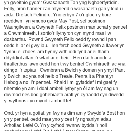
yn gweithio gyda’r Gwasanaeth Tan yng Nghaerfyrddin.
Felly, bron hanner can mlynedd o wasanaeth gan y teulu i
ardal Drefach Felindre. Yno erbyn 7 o’r gloch y bore
roeddwn i yn ymuno gyda May Post, sef postmon
Waungilwen, a Gwyneth Felix postmon rhan uchaf y pentref
a Chwmhiraeth, i sortio’r llythyron cyn mynd mas i’w
dosbarthu. Rownd Gwyneth Felix oedd fy rownd i pan
oedd hi ar ei gwyliau. Hen ferch oedd Gwyneth a llawer yn
‘tynnu ei choes’ am hynny wrth iddi fynd ar ei thaith
ddyddiol allan i’r wlad ar ei beic. Hen daith anodd a
thrafferthus iawn oedd hon trwy bentref Cwmhiraeth ac yna
dringo i’r topiau i Cwmbran a Bwlch y domen yn ymyl Pant
y Bwlch, ac yna nol heibio Treale, Penrallt a Phant yr
Hebog a nol i’r pentref. Rhaid i mi gyfaddef i mi gael fy
nhemtio yn aml i ddal ambell lythyr yn ôl am fwy nag un
diwrnod nes bod gohebiaeth arall yn cyrraedd cyn diwedd
yr wythnos cyn mynd i ambell le!
Ond, yr hyn a gofiaf, yn fwy na dim am y Swyddfa Bost hon
yn y pentref, oedd mae yno y ces i fy nghanlyniadau
Arholiad Lefel O. Yn y cyfnod hwnnw byddai’r holl