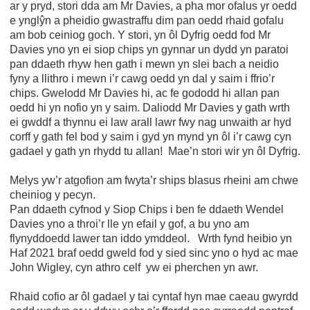
ar y pryd, stori dda am Mr Davies, a pha mor ofalus yr oedd
e ynglŷn a pheidio gwastraffu dim pan oedd rhaid gofalu
am bob ceiniog goch. Y stori, yn ôl Dyfrig oedd fod Mr
Davies yno yn ei siop chips yn gynnar un dydd yn paratoi
pan ddaeth rhyw hen gath i mewn yn slei bach a neidio
fyny a llithro i mewn i’r cawg oedd yn dal y saim i ffrio’r
chips. Gwelodd Mr Davies hi, ac fe gododd hi allan pan
oedd hi yn nofio yn y saim. Daliodd Mr Davies y gath wrth
ei gwddf a thynnu ei law arall lawr fwy nag unwaith ar hyd
corff y gath fel bod y saim i gyd yn mynd yn ôl i’r cawg cyn
gadael y gath yn rhydd tu allan! Mae’n stori wir yn ôl Dyfrig.
Melys yw’r atgofion am fwyta’r ships blasus rheini am chwe
cheiniog y pecyn.
Pan ddaeth cyfnod y Siop Chips i ben fe ddaeth Wendel
Davies yno a throi’r lle yn efail y gof, a bu yno am
flynyddoedd lawer tan iddo ymddeol. Wrth fynd heibio yn
Haf 2021 braf oedd gweld fod y sied sinc yno o hyd ac mae
John Wigley, cyn athro celf yw ei pherchen yn awr.
Rhaid cofio ar ôl gadael y tai cyntaf hyn mae caeau gwyrdd