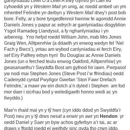
ganlyniadau Lefel O a Lefel A trwy Gymru yn cael eu
cyhoeddi yn y
Western Mail
yn unig, ac roedd ambell un ym
mhentref Felindre yn derbyn y
Western Mail
drwy’r post bob
bore. Felly, ar y bore tyngedfennol hwnnw fe agorodd Annie
Daniels Jones y papur ac edrych ar ganlyniadau disgyblion
Ysgol Ramadeg Llandysul, a fy nghanlyniadau i yn
arbennig. Yno hefyd roedd William John, mab Mrs Jones
Graig Wen, Alltpenrhiw (a ddaeth yn enwog wedyn fel ‘Nel
Fach y Bwcs’), yntau am wybod canlyniadau ei ferch Eiry,
sef Eiry Palfrey erbyn hyn! Bu Douglas ac Annie Daniels
Jones (un o ferched teulu enwog Oakford, Alltpenrhiw) yn
gwasanaethu’r Swyddfa Bost am gyfnod hir iawn. Pwrpasol
yw nodi mai Stephen Jones (Steve Post i’w ffrindiau) oedd
Cadeirydd cyntaf Pwyllgor Gwefan ‘Stori Fawr Drefach
Felindre,’ a mawr yw ein diolch a’n dyled i Stephen am fod
mor daer i sicrhau bod y weledigaeth honno wedi ac yn
llwyddo.)
Mae’n rhaid mai yn y tŷ hwn (cyn iddo ddod yn Swyddfa’r
Post) neu yn y tŷ drws nesaf a enwir yn awr yn
Hendon
yr
oedd Daniel y Saer yn byw achos gyferbyn a’r tai, ac ar
draws y ffordd roedd ei weithdy sinc gyda tho crwn iddo.