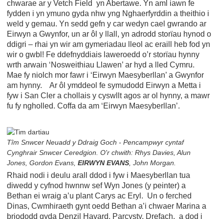
chwarae ar y Vetch Field yn Abertawe. Yn aml iawn fe
fydden i yn ymuno gyda nhw yng Nghaerfyrddin a theithio i
weld y gemau. Yn sedd gefn y car wedyn cael gwrando ar
Eirwyn a Gwynfor, un ar ôl y llall, yn adrodd storïau hynod o
ddigri – rhai yn wir am gymeriadau lleol ac eraill heb fod yn
wir o gwbl! Fe ddefnyddiais laweroedd o’r storïau hynny
wrth arwain ‘Nosweithiau Llawen’ ar hyd a lled Cymru.
Mae fy niolch mor fawr i ‘Eirwyn Maesyberllan’ a Gwynfor
am hynny. Ar ôl ymddeol fe symudodd Eirwyn a Metta i
fyw i San Cler a chollais y cyswllt agos ar ol hynny, a mawr
fu fy ngholled. Coffa da am ‘Eirwyn Maesyberllan’.
Tîm Snwcer Neuadd y Ddraig Goch - Pencampwyr cyntaf
Cynghrair Snwcer Ceredgion. O'r chwith: Rhys Davies, Alun
Jones, Gordon Evans,
EIRWYN EVANS
, John Morgan.
Rhaid nodi i deulu arall ddod i fyw i Maesyberllan tua
diwedd y cyfnod hwnnw sef Wyn Jones (y peinter) a
Bethan ei wraig a’u plant Carys ac Eryl. Un o ferched
Dinas, Cwmhiraeth gynt oedd Bethan a’i chwaer Marina a
briododd gyda Denzil Havard, Parcysty, Drefach, a dod i