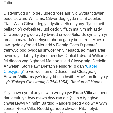
Talbot.
Disgynnydd un o deuluoedd ‘oes aur’ y diwydiant gwlân
oedd Edward Williams, Cilwendeg, gyda maint adeilad
Ffatri Wlan Cilwendeg yn dystiolaeth o hynny. Tystiolaeth
bellach o’r cyfoeth teuluol oedd y ffaith mai ym mhlasdy
Cilwendeg y gwelwyd y bwrdd snwcer/biliards cyntaf yn yr
ardal, a mawr fu’r defnydd ohono gan y bobl leol. Maes o
law, gyda dyfodiad Neuadd y Ddraig Goch i’r pentref,
trefnwyd bod byrddau snwcer yn y neuadd, ac mae’r arfer
hwnnw yn dal hyd y dydd heddiw. Cofiaf Edward Williams
fel diacon yng Nghapel Methodistiaid Closygraig, Drefelin.
Ar wefan ‘Stori Fawr Drefach Felindre’ o dan ‘
Capel
Closygraig
’ fe welwch lun o ‘Ddiaconiaid Closygraig.’
Edward Williams yw’r trydydd o’r chwith. Mae’r un llun yn y
llyfr ‘
Eglwys Closygraig (1754-1954), Braslun o’i Hanes.’
Y tŷ mawr cyntaf ar y chwith wedyn yw
Rose Villa
ac roedd
dau deulu yn byw mewn dwy ran o’r tŷ. Un o fy nghyd
chwaraewyr yn nhîm Bargod Rangers oedd y golwr Arwyn
Jones, Rose Villa. Roedd ganddo chwaer Rita hefyd.