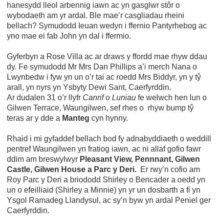
hanesydd lleol arbennig iawn ac yn gasglwr stôr o
wybodaeth am yr ardal. Ble mae’r casgliadau rheini
bellach? Symudodd Ieuan wedyn i ffernio Pantyrhebog ac
yno mae ei fab John yn dal i ffermio.
Gyferbyn a Rose Villa ac ar draws y ffordd mae rhyw ddau
dy. Fe symudodd Mr Mrs Dan Phillips a’i merch Nana o
Lwynbedw i fyw yn un o’r tai ac roedd Mrs Biddyr, yn y tŷ
arall, yn nyrs yn Ysbyty Dewi Sant, Caerfyrddin.
Ar dudalen 31 o’r llyfr
Canrif o Luniau
fe welwch hen lun o
Gilwen Terrace, Waungilwen, sef rhes o rhyw bump tŷ
teras ar y dde a
Manteg
cyn hynny.
Rhaid i mi gyfaddef bellach bod fy adnabyddiaeth o weddill
pentref Waungilwen yn fratiog iawn, ac ni allaf gofio fawr
ddim am breswylwyr
Pleasant View, Pennnant, Gilwen
Castle, Gilwen House a Parc y Deri.
Er rwy’n cofio am
Roy Parc y Deri a briododd Shirley o Bencader a oedd yn
un o efeilliaid (Shirley a Minnie) yn yr un dosbarth a fi yn
Ysgol Ramadeg Llandysul, ac sy’n byw yn ardal Peniel ger
Caerfyrddin.