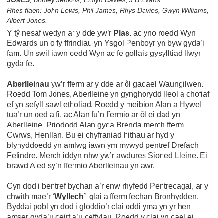
Rhes flaen: John Lewis, Phil James, Rhys Davies, Gwyn Williams,
Albert Jones.
Y tŷ nesaf wedyn ar y dde yw’r
Plas,
ac yno roedd Wyn
Edwards un o fy ffrindiau yn Ysgol Penboyr yn byw gyda’i
fam. Un swil iawn oedd Wyn ac fe gollais gysylltiad llwyr
gyda fe.
Aberlleinau
yw’r fferm ar y dde ar ôl gadael Waungilwen.
Roedd Tom Jones, Aberlleine yn gynghorydd lleol a chofiaf
ef yn sefyll sawl etholiad. Roedd y meibion Alan a Hywel
tua’r un oed a fi, ac Alan fu’n ffermio ar ôl ei dad yn
Aberlleine. Priododd Alan gyda Brenda merch fferm
Cwrws, Henllan. Bu ei chyfraniad hithau ar hyd y
blynyddoedd yn amlwg iawn ym mywyd pentref Drefach
Felindre. Merch iddyn nhw yw’r awdures Sioned Lleine. Ei
brawd Aled sy’n ffermio Aberlleinau yn awr.
Cyn dod i bentref bychan a’r enw rhyfedd Pentrecagal, ar y
chwith mae’r
‘Wyllech’
glai a fferm fechan Bronhydden.
Byddai pobl yn dod i gloddio’r clai oddi yma yn yr hen
amser gyda’u ceirt a’u ceffylau. Roedd y clai yn cael ei