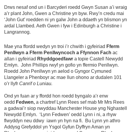
Drws nesaf ond un i Barcyderi roedd Gwyn Susan a’i wraig
a’r plant John, Gwen a Christine yn byw. Rwy’n credu mai
‘John Gut’ roedden ni yn galw John a ddaeth yn blismon yn
ardal Llambed. Aeth Gwen i fyw i Edinburgh a Christine i
Langrannog.
Mae yna ffordd wedyn yn troi i’r chwith i gyfeiriad
Fferm
Penllwyn a Fferm Penllwyncoch a Ffynnon Fach
ac
allan i gyfeiriad
Rhyddgoedfawr
a topie Castell Newydd
Emlyn. John Phillips rwyf yn gofio yn ffermio Penllwyn.
Roedd John Penllwyn yn aelod o Gyngor Cymuned
Llangeler a Phenboyr ac mae llun ohono ar dudalen 101
o’r llyfr
Canrif o Luniau.
Ond yn fuan ar y ffordd hon roedd byngalo a’r enw
oedd
Fedwen,
a chartref Lynn Rees sef mab Mr Mrs Rees
a gadwai’r siop nwyddau Manchester House yng Nghastell
Newydd Emlyn. ‘Lynn Fedwen’ oedd Lynn i ni, a rhyw
flwyddyn neu ddwy iawn yn hyn na fi. Bu Lynn yn athro
Addysg Grefyddol yn Ysgol Gyfun Dyffryn Aman yn