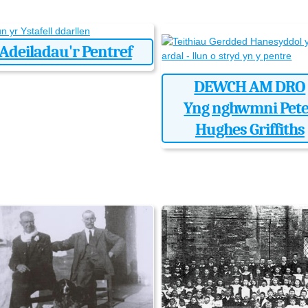
Adeiladau'r Pentref
DEWCH AM DRO
Yng nghwmni Pet
Hughes Griffiths