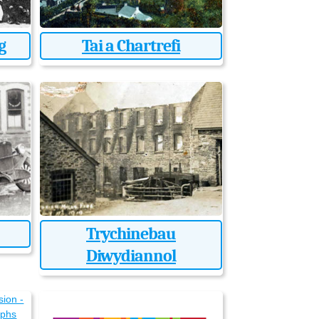
g
Tai a Chartrefi
Trychinebau
Diwydiannol