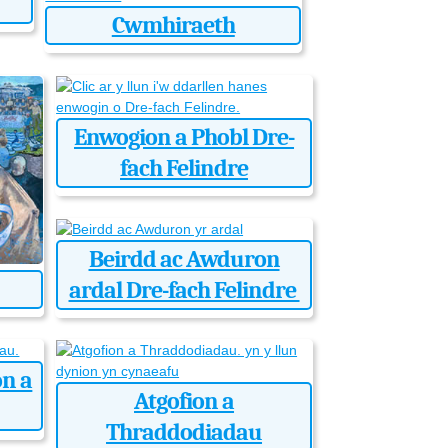
Cwmhiraeth
Enwogion a Phobl Dre-
fach Felindre
Beirdd ac Awduron
ardal Dre-fach Felindre
on a
Atgofion a
Thraddodiadau