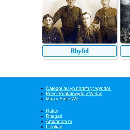
Rhyfel
Categorïau yn nhrefn yr wyddor
Polisi Preifatrwydd y Wefan
Map y Safle We
Hafan
Rhagair
Amdanom ni
Lleoliad