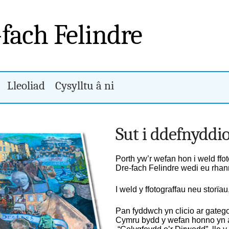
-fach Felindre
Lleoliad
Cysylltu â ni
Sut i ddefnyddi
Porth yw’r wefan hon i weld ff
Dre-fach Felindre wedi eu rhan
I weld y ffotograffau neu storïau
Pan fyddwch yn clicio ar gateg
Cymru bydd y wefan honno yn ag