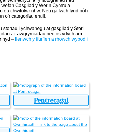
 gallwch edrych ar y ffotograffau neu
 ar wefan Casgliad y Werin Cymru a
o eu chwilotwr nhw. Neu gallwch fynd nôl i
n o’r categorïau eraill.
 storïau i ychwanegu at gasgliad y Stori
wadau ac awgrymiadau neu os ydych am
o hyd –
llenwch y ffurflen a rhowch wybod i
Pentrecagal