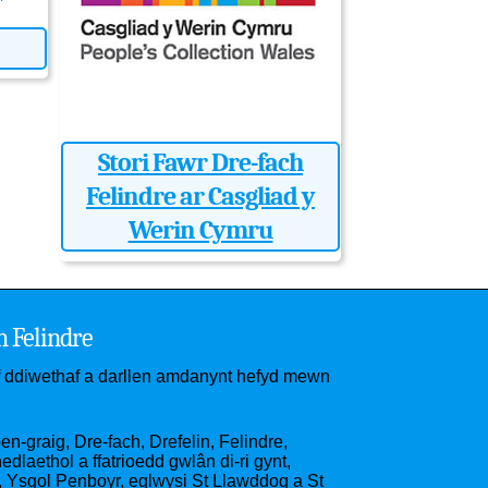
Stori Fawr Dre-fach
Felindre ar Casgliad y
Werin Cymru
h Felindre
if ddiwethaf a darllen amdanynt hefyd mewn
n-graig, Dre-fach, Drefelin, Felindre,
laethol a ffatrioedd gwlân di-ri gynt,
Ysgol Penboyr, eglwysi St Llawddog a St