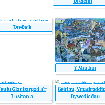
Drefelin
Drefach
Y Murlun
Teulu Glanbargod a'r
Geiriau, Ymadroddi
Lusitania
Dywediadau