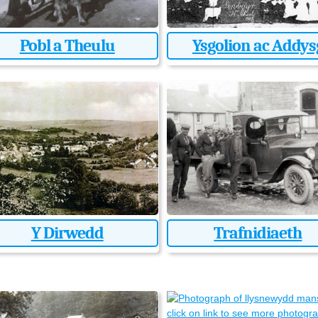
Pobl a Theulu
Ysgolion ac Addys
Y Dirwedd
Trafnidiaeth