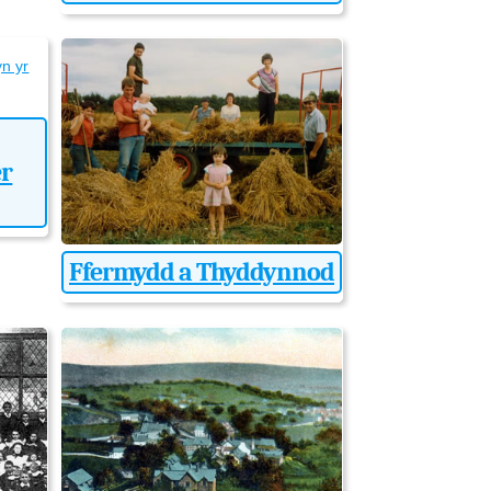
er
Ffermydd a Thyddynnod