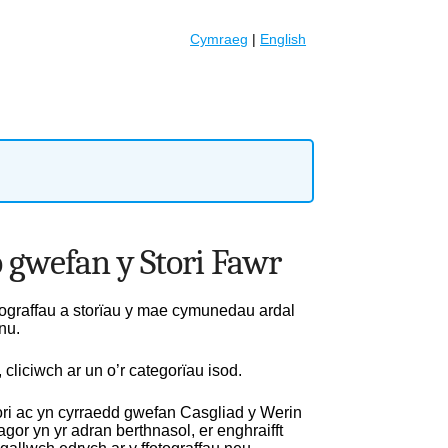
Cymraeg
|
English
o gwefan y Stori Fawr
otograffau a storïau y mae cymunedau ardal
nu.
, cliciwch ar un o’r categorïau isod.
ori ac yn cyrraedd gwefan Casgliad y Werin
or yn yr adran berthnasol, er enghraifft