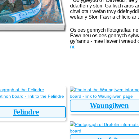
“Golygfeydd o’r Dirwedd”, lle y
ddarllen y stori. Gallwch aros
chwilota’r wefan trwy ddefnyddi
wefan y Stori Fawr a chlicio ar u
Os oes gennych ffotograffau neu
Fawr neu os oes gennych syl
gyfrannu - mae llawer i wneud 
ni
.
Waungilwen
Felindre