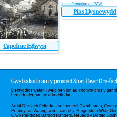
Plas Llysnewydd
Capeli ac Eglwysi
Gwybodaeth am y prosiect Stori Fawr Dre-fac
Defnyddio'r wefan i weld hen luniau ohonynt dros y ganr
hen ddogfennau ac adroddiadau.
Ardal Dre-fach Felindre - sef pentrefi Cwmhiraeth, Cwm-pe
Penboyr ac Waungilwen - cartref yr Amgueddfa Wlân Gened
Clwb Pêl-droed Bargod Rangers, Neuadd y Ddraig Goch, 