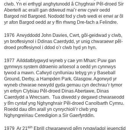
clwb. Yn ei erthygl anghytunodd â Chyghrair Pêl-droed Sir
Aberteifi ac eraill gan ddweud mai’r enw cywir oedd
Bargod nid Bargoed. Nododd fod y clwb wedi ei enwi ar ôl
yr afon Bargod oedd ar y ffin rhwng Dre-fach a Felindre.
1976 Arwyddodd John Davies, Cwrt, gôl-geidwad y clwb,
yn broffesiynol i Ddinas Caerdydd, yr unig chwaraewr pêl-
droed proffesiynol i ddod o’r clwb hyd yn hyn.
1977 Ailddatblygwyd wyneb y cae ym Mharc Puw gan
gynnwys system ddraenio arloesol a oedd yn cynnwys
tywod a mawn. Cafwyd cynlluniau tebyg yn y Baseball
Ground, Derby, a Hampden Park, Glasgow. Agorwyd yr
wyneb chwarae newydd gyda gemau cyn dechrau’r tymor
yn erbyn Clybiau Pêl-droed Dinas Abertawe, Dinas
Caerdydd a Wrecsam. Tua diwedd y degawd chwaraeodd
y tîm cyntaf yng Nghynghrair Pêl-droed Canolbarth Cymru.
Roedd dau dîm arall yn cynrychioli’r clwb yng
Nghyngreiriau Ceredigion a Sir Gaerfyrddin.
ain
1979 Ar 21
Ebrill chwaraewyd gêm ryngwladol ieuenctid