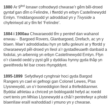
fed
1880
Ar 9
Ionawr cofnodwyd chwarae’r gêm bêl-droed
gyntaf gan dîm o Felindre, i ffwrdd yn erbyn Castellnewydd
Emlyn. Ymddangosodd yr adroddiad yn y
Tivyside
a
chyfeiriwyd at y tîm fel ‘Felindre’.
1884 i 1900au
Chwaraeodd tîm y pentref dan wahanol
enwau - Bargoed Rovers, Glanbargoed, Drefach, ac yn y
blaen. Mae’r adroddiadau hyn yn taflu goleuni ar y ffordd y
chwaraewyd pêl-droed yn lleol a’r gystadleuaeth danbaid a
fodolai, yn arbennig yn erbyn Castellnewydd Emlyn. Ffyn
o’r clawdd oedd y pyst gôl y dyddiau hynny gyda thâp yn
gweithredu fel bar croes rhyngddynt.
1895-1899
Sefydlwyd cynghrair hoci gyda Bargod
Rangers yn cael ei gefnogi gan Colonel Lewes, Plas
Llysnewydd, un o’r boneddigion lleol a thirfeddiannwr.
Byddai athletau a chriced yn boblogaidd hefyd ac roedd
cwrt tenis ym Mhlas Llysnewydd a châi’r pentrefwyr a phobl
blaenllaw eraill wahoddiad i ymuno yn y chwarae.