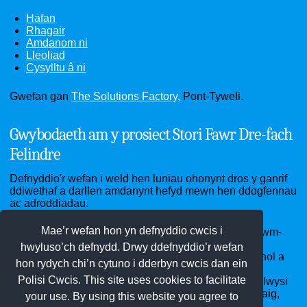
Hafan
Rhagair
Amdanom ni
Lleoliad
Cysylltu â ni
Gwefan gan
The Solutions Factory,
Pont-Tyweli.
Gwybodaeth am y prosiect Stori Fawr Dre-fach
Felindre
Defnyddio'r wefan i weld hen luniau ohonynt dros y ganrif
ddiwethaf a darllen amdanynt hefyd mewn hen ddogfennau
ac adroddiadau.
Mae’r wefan hon yn defnyddio cwcis i
Ardal Dre-fach Felindre - sef pentrefi Cwmhiraeth, Cwm-
pen-graig, Dre-fach, Drefelin, Felindre, Penboyr ac
hwyluso’ch defnydd. Drwy ddefnyddio’r wefan
Waungilwen - cartref yr Amgueddfa Wlân Genedlaethol a
hon rydych chi’n cytuno i dderbyn cwcis dan ein
ffatrioedd gwlân di-ri gynt, Clwb Pêl-droed Bargod
Polisi Cwcis. This site uses cookies to facilitate
Rangers, Neuadd y Ddraig Goch, Ysgol Penboyr, eglwysi
St Llawddog a St Barnabas, capeli Bethel, Clos-y-graig,
your use. By using this website you agree to
Pen-rhiw a Soar heb sôn am garnifalau blynyddol!