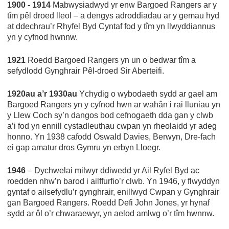
1900 - 1914
Mabwysiadwyd yr enw Bargoed Rangers ar y
tîm pêl droed lleol – a dengys adroddiadau ar y gemau hyd
at ddechrau’r Rhyfel Byd Cyntaf fod y tîm yn llwyddiannus
yn y cyfnod hwnnw.
1921
Roedd Bargoed Rangers yn un o bedwar tîm a
sefydlodd Gynghrair Pêl-droed Sir Aberteifi.
1920au a’r 1930au
Ychydig o wybodaeth sydd ar gael am
Bargoed Rangers yn y cyfnod hwn ar wahân i rai lluniau yn
y Llew Coch sy’n dangos bod cefnogaeth dda gan y clwb
a’i fod yn ennill cystadleuthau cwpan yn rheolaidd yr adeg
honno. Yn 1938 cafodd Oswald Davies, Berwyn, Dre-fach
ei gap amatur dros Gymru yn erbyn Lloegr.
1946
– Dychwelai milwyr ddiwedd yr Ail Ryfel Byd ac
roedden nhw’n barod i ailffurfio’r clwb. Yn 1946, y flwyddyn
gyntaf o ailsefydlu’r gynghrair, enillwyd Cwpan y Gynghrair
gan Bargoed Rangers. Roedd Defi John Jones, yr hynaf
sydd ar ôl o’r chwaraewyr, yn aelod amlwg o’r tîm hwnnw.