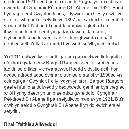
credu mai 1921 oedd hi pan ddaeth Bargod yn un o dimau
gwreiddiol Cynghrair Pêl-droed Sir Aberteifi yn 1921. Fodd
bynnag roedd Gwynfor Jones, Llywydd am Oes y clwb, yn
sicr i’r clwb gael ei sefydlu yn 1897 ac mai tîm hoci oedd ef
yn wreiddiol. Nid oedd ganddo unrhyw eglurhad na
thystiolaeth ond roedd yn gadarn iawn ei farn am yr
wybodaeth a oedd wedi cael ei throsglwyddo o’r naill
genhedlaeth i’r llall ac roedd hyn wedi sefyll yn ei feddwl.
Yn 2011 cafwyd tystiolaeth gadarn pan welwyd ffotograff o
dîm hoci gyda’r enw Bargod Rangers wedi ei sgrifennu ar
fag dillad o flaen y chwaraewyr. Roedd y dystiolaeth hon
gydag adroddiadau cynnar o gemau o ganol yr 1890au yn
cefnogi gair Gwynfor. Felly rydym yn sicr i Bargod Rangers
gael ei ffurfio ar ddiwedd y bedwaredd ganrif ar bymtheg ac
ar ôl hynny daeth yn un o aelodau gwreiddiol Cynghrair
Pêl-droed Sir Aberteifi pan sefydlwyd hwnnw yn 1921. Bu’r
clwb yn aelod o Gynghrair Sir Aberteifi yn ddi-fwlch ers ei
sefydlu.
Rhai Ffeithiau Allweddol