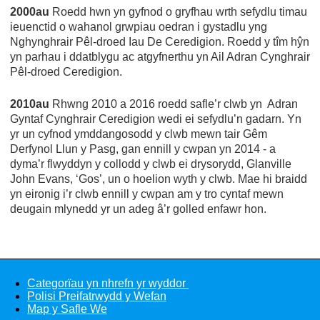
2000au
Roedd hwn yn gyfnod o gryfhau wrth sefydlu timau
ieuenctid o wahanol grwpiau oedran i gystadlu yng
Nghynghrair Pêl-droed Iau De Ceredigion. Roedd y tîm hŷn
yn parhau i ddatblygu ac atgyfnerthu yn Ail Adran Cynghrair
Pêl-droed Ceredigion.
2010au
Rhwng 2010 a 2016 roedd safle’r clwb yn Adran
Gyntaf Cynghrair Ceredigion wedi ei sefydlu’n gadarn. Yn
yr un cyfnod ymddangosodd y clwb mewn tair Gêm
Derfynol Llun y Pasg, gan ennill y cwpan yn 2014 - a
dyma’r flwyddyn y collodd y clwb ei drysorydd, Glanville
John Evans, ‘Gos’, un o hoelion wyth y clwb. Mae hi braidd
yn eironig i’r clwb ennill y cwpan am y tro cyntaf mewn
deugain mlynedd yr un adeg â’r golled enfawr hon.
Categorïau yn nhrefn yr wyddor
Polisi Preifatrwydd y Wefan
Map y Safle We