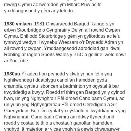
rhwng Cymru ac Iwerddon ym Mharc Puw ac fe
ymddangosodd y gêm ar y teledu.
1980 ymlaen
1981 Chwaraeodd Bargod Rangers yn
erbyn Stourbridge o Gynghrair y De yn ail rownd Cwpan
Cymru. Enillodd Stourbridge y gêm yn gyfforddus ac fe’u
tynnwyd wedyn i wynebu Wrecsam o’r Drydedd Adran yn
ail rownd y cwpan. Ymddangosodd adroddiad gan Idwal
Robling ar raglen Sports Wales y BBC a gellir ei weld nawr
ar YouTube.
1980au
Yr adeg hon prynodd y clwb yr hen felin yng
Nghilwendeg i ddatblygu canolfan hamdden gyda
champfa, cyrtiau sboncen a badminton yn ogystal â bar
trwyddedig a bwyty. Roedd tri thîm gan Bargod yn y cyfnod
hwn, un yng Nghynghrair Pêl-droed Canolbarth Cymru, ac
un yr un yng Nghyngreiriau Pêl-droed Ceredigion a Sir
Gaerfyrddin. Bu’r tîm cyntaf yn cystadlu’n llwyddiannus yng
Nghynghrair Canolbarth Cymru am ddwy flynedd ond
roedd y costau teithio a chostau’r ganolfan hamdden,
ynghyd â materion ar y cae ynglyn â dewis chwaraewyr