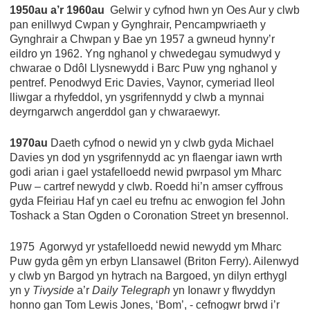
1950au a’r 1960au
Gelwir y cyfnod hwn yn Oes Aur y clwb
pan enillwyd Cwpan y Gynghrair, Pencampwriaeth y
Gynghrair a Chwpan y Bae yn 1957 a gwneud hynny’r
eildro yn 1962. Yng nghanol y chwedegau symudwyd y
chwarae o Ddôl Llysnewydd i Barc Puw yng nghanol y
pentref. Penodwyd Eric Davies, Vaynor, cymeriad lleol
lliwgar a rhyfeddol, yn ysgrifennydd y clwb a mynnai
deyrngarwch angerddol gan y chwaraewyr.
1970au
Daeth cyfnod o newid yn y clwb gyda Michael
Davies yn dod yn ysgrifennydd ac yn flaengar iawn wrth
godi arian i gael ystafelloedd newid pwrpasol ym Mharc
Puw – cartref newydd y clwb. Roedd hi’n amser cyffrous
gyda Ffeiriau Haf yn cael eu trefnu ac enwogion fel John
Toshack a Stan Ogden o Coronation Street yn bresennol.
1975 Agorwyd yr ystafelloedd newid newydd ym Mharc
Puw gyda gêm yn erbyn Llansawel (Briton Ferry). Ailenwyd
y clwb yn Bargod yn hytrach na Bargoed, yn dilyn erthygl
yn y
Tivyside
a’r
Daily Telegraph
yn Ionawr y flwyddyn
honno gan Tom Lewis Jones, ‘Bom’, - cefnogwr brwd i’r