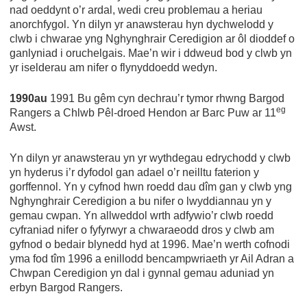
nad oeddynt o’r ardal, wedi creu problemau a heriau
anorchfygol. Yn dilyn yr anawsterau hyn dychwelodd y
clwb i chwarae yng Nghynghrair Ceredigion ar ôl dioddef o
ganlyniad i oruchelgais. Mae’n wir i ddweud bod y clwb yn
yr iselderau am nifer o flynyddoedd wedyn.
1990au
1991 Bu gêm cyn dechrau’r tymor rhwng Bargod
eg
Rangers a Chlwb Pêl-droed Hendon ar Barc Puw ar 11
Awst.
Yn dilyn yr anawsterau yn yr wythdegau edrychodd y clwb
yn hyderus i’r dyfodol gan adael o’r neilltu faterion y
gorffennol. Yn y cyfnod hwn roedd dau dîm gan y clwb yng
Nghynghrair Ceredigion a bu nifer o lwyddiannau yn y
gemau cwpan. Yn allweddol wrth adfywio’r clwb roedd
cyfraniad nifer o fyfyrwyr a chwaraeodd dros y clwb am
gyfnod o bedair blynedd hyd at 1996. Mae’n werth cofnodi
yma fod tîm 1996 a enillodd bencampwriaeth yr Ail Adran a
Chwpan Ceredigion yn dal i gynnal gemau aduniad yn
erbyn Bargod Rangers.