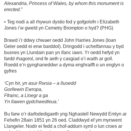
Alexandria, Princess of Wales, by whom this monument is
erected.”
• Teg nodi a all rhywun dystio fod y gofgolofn i Elizabeth
Jones i’w gweld yn Cemetry Brompton o hyd? (PHG)
Brawd i’r ddwy chwaer oedd John Harries Jones (Ioan
Geler oedd ei enw barddol). Dringodd i uchelfannau y byd
busnes yn Llundain pan yn ifanc iawn. Yr oedd hefyd yn
fardd rhagorol, ond fe aeth y casgiad o’i waith ar goll.
Roedd e’n gynghaneddwr a dyma enghraifft o un englyn o
gyfres
‘Cyn hir, yn asur Rwsia – a lluoedd
Gorllewin Ewropa,
Ffrainc, a Lloegr a ga
Yn llawen gydchwedleua.’
Bu farw o’r darfodedigaeth yng Nghastell Newydd Emlyn ar
Fehefin 28ain 1851 yn 26 oed. Claddwyd ef ym mynwent
Llangeler. Nodir ei fedd a chof-addurn syml o lun croes ar