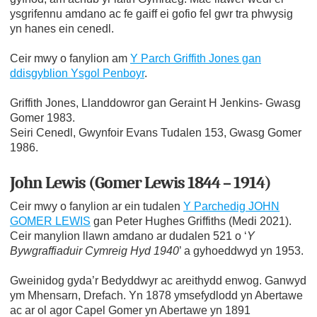
ysgrifennu amdano ac fe gaiff ei gofio fel gwr tra phwysig
yn hanes ein cenedl.
Ceir mwy o fanylion am
Y Parch Griffith Jones gan
ddisgyblion Ysgol Penboyr
.
Griffith Jones, Llanddowror gan Geraint H Jenkins- Gwasg
Gomer 1983.
Seiri Cenedl, Gwynfoir Evans Tudalen 153, Gwasg Gomer
1986.
John Lewis (Gomer Lewis 1844 – 1914)
Ceir mwy o fanylion ar ein tudalen
Y Parchedig JOHN
GOMER LEWIS
gan Peter Hughes Griffiths (Medi 2021).
Ceir manylion llawn amdano ar dudalen 521 o ‘
Y
Bywgraffiaduir Cymreig Hyd 1940
’ a gyhoeddwyd yn 1953.
Gweinidog gyda’r Bedyddwyr ac areithydd enwog. Ganwyd
ym Mhensarn, Drefach. Yn 1878 ymsefydlodd yn Abertawe
ac ar ol agor Capel Gomer yn Abertawe yn 1891