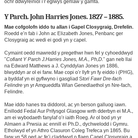
ochr ddwyreiniol i’r eglwys gerllaw y gamfa.
Y Parch. John Harries Jones. 1827 – 1885.
Mae cofgolofn iddo tu allan i Gapel Closygraig, Drefelin.
Roedd e’n fab i John ac Elizabeth Jones, Penbanc ger
Closygraig ac wedi ei godi yn y capel.
Cymaint oedd mawredd y pregethwr hwn fel y cyhoeddwyd
"
Cofiant Y Parch J.Harries Jones, M.A., Ph,D.
" gan neb llai
na Edward Matthews a J. Cynddylan Jones yn 1886,
blwyddyn ar ol ei farw. Mae copi o’r llyfr yn fy eiddo i (PHG),
a byddaf yn ei gyflwyno i gasgliad S
tori Fawr Dre-fach
Felindre
yn yr Amgueddfa Wlan Genedlaethol yn Nre-fach,
Felindre.
Mae iddo hanes tra diddorol, ac yn berson galluog iawn.
Enillodd Fedal Aur Prifysgol Glasgow wrth dderbyn ei M.A.,
am ei wybodaeth fanylaf o’r iaith Roeg. Ar ol bod yn yr
Almaen a Prwsia ac ennill ei Ph.D., dychwelodd i Gymru.
Etholwyd ef yn Athro Clasuron Coleg Trefeca yn 1865. Bu
farw yn 58 oed ac fe’i claddwyd o flaen Capel Closygraig a