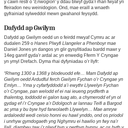
y cawn restr o ‘
Enwogion
’ y ddau blwyf gyda’r rhan fwyaf yn
ffeiradon neu weinidogion. Ond, mae eraill a wnaeth
gyfrainiad sylweddol mewn gwahanol feysydd.
Dafydd ap Gwilym
Dafydd ap Gwilym oedd un o feirdd mwyaf Cymru ac ar
dudalen 259 o
Hanes Plwyfi Llangeler a Phenboyr
mae
Daniel Jones yn dangos yn glir gysylltiadau bardd mawr y
14eg ganrif gyda’r ardal ac yn enwedig Fferm Y Cryngae
yn ymyl Drefach. Dyma rhai dyfyniadau o’r llyfr:
“Rhwng 1300 a 1368 y blodeuodd efe… Mam Dafydd ap
Gwilym oedd Ardudful ferch Gwilym Fychan o’r Cryngae yn
Emlyn… Yma y cyfarfyddodd a’i ewythr Llywelyn Fychan
o’r Cryngae, pan welodd ef ei nai ieueng prydferth a
thalentog, toddodd ei galon tuag ato, a chymerodd ef yn ol
gydag ef i’r Cryngae a’r Ddolgoch ar lannau Teifi a Bargod
ac yma y bu byw hyd farwolaeth Llywelyn… Mae amryw
ardaloedd wedi ceisio honni eu hawl ynddo, ond os priodol
i unrhyw gymdogaeth yng Nghymru ei hawlio yn fwy na’r
llall, diamheu taw i’r plwyf hyn y perthyn hynny, ac os byth y