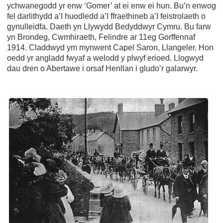
ychwanegodd yr enw ‘Gomer’ at ei enw ei hun. Bu’n enwog
fel darlithydd a’I huodledd a’I ffraethineb a’I feistrolaeth o
gynulleidfa. Daeth yn Llywydd Bedyddwyr Cymru. Bu farw
yn Brondeg, Cwmhiraeth, Felindre ar 11eg Gorffennaf
1914. Claddwyd ym mynwent Capel Saron, Llangeler. Hon
oedd yr angladd fwyaf a welodd y plwyf erioed. Llogwyd
dau dren o Abertawe i orsaf Henllan i gludo’r galarwyr.