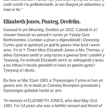
codir colofn i’w goffadwriaeth, ar lan Bargod yn ddiamheu y
mae ei lle.”
Elizabeth Jones, Panteg, Drefelin.
Ganwyd hi ym Mhanteg, Drefelin yn 1832. Cafodd hi a’i
chwaer Hannah eu penodi’n nyrsis yn Ysbyty Sant
Bertholomew, Llundain a phan y digwyddodd i Dywysog
Cymru gael ei gymeryd yn glaf fe gawso nhw fynd i weini
arno. Yn ol
Y Times
Miss Elizabeth Jones a Mrs Thomas, y
ddwy Gymraes oedd yr unig nyrsis a gawsai fynd i ystafell y
Tywysog. Fe enillodd Elizabeth serch ac edmygedd y teulu
a bu hithau’n treulio gweddill ei hoes yn gweini gyda’r
Tywysog a’i deulu.
Bu farw ar Mai 31ain 1881 a Thywysoges Cymru ei hun yn
gweini arni. Ar ei bedd yn Cemetry Brompton gosododd y
Dywysoges gofadail hardd ac arni
“In memory of ELIZABETH JONES, who died May 31st
1881. For 14 years she was a faithful servant and friend of