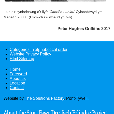
Llun o’r cynhebrwng o’r llyfr ‘
Canrif o Luniau
’ Cyhoeddwyd ym
Mehefin 2000. (Cliciwch i'w wneud yn fwy).
Peter Hughes Griffiths 2017
Categories in alphabetical order
Website Privacy Policy
Html Sitemap
Home
Foreword
About us
Location
Contact
Website by
The Solutions Factory
, Pont-Tyweli.
About the Stori Fawr Dre-fach Felindre Project