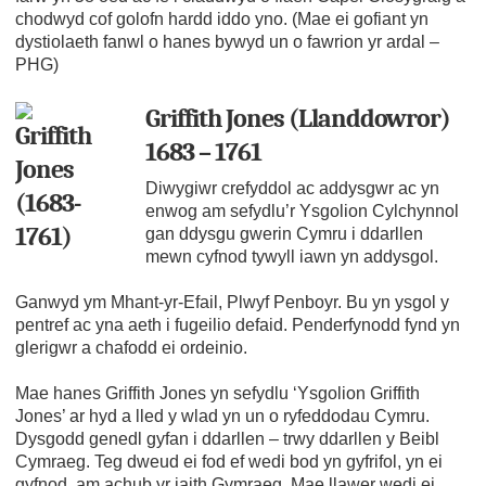
chodwyd cof golofn hardd iddo yno. (Mae ei gofiant yn
dystiolaeth fanwl o hanes bywyd un o fawrion yr ardal –
PHG)
Griffith Jones (Llanddowror)
1683 – 1761
Diwygiwr crefyddol ac addysgwr ac yn
enwog am sefydlu’r Ysgolion Cylchynnol
gan ddysgu gwerin Cymru i ddarllen
mewn cyfnod tywyll iawn yn addysgol.
Ganwyd ym Mhant-yr-Efail, Plwyf Penboyr. Bu yn ysgol y
pentref ac yna aeth i fugeilio defaid. Penderfynodd fynd yn
glerigwr a chafodd ei ordeinio.
Mae hanes Griffith Jones yn sefydlu ‘Ysgolion Griffith
Jones’ ar hyd a lled y wlad yn un o ryfeddodau Cymru.
Dysgodd genedl gyfan i ddarllen – trwy ddarllen y Beibl
Cymraeg. Teg dweud ei fod ef wedi bod yn gyfrifol, yn ei
gyfnod, am achub yr iaith Gymraeg. Mae llawer wedi ei