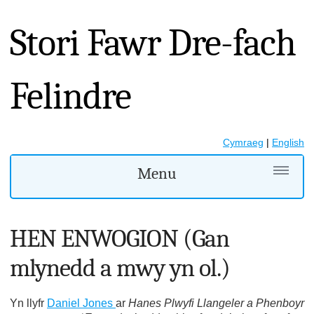
Stori Fawr Dre-fach
Felindre
Cymraeg
|
English
Menu
HEN ENWOGION (Gan
mlynedd a mwy yn ol.)
Yn llyfr
Daniel Jones
ar
Hanes Plwyfi Llangeler a Phenboyr