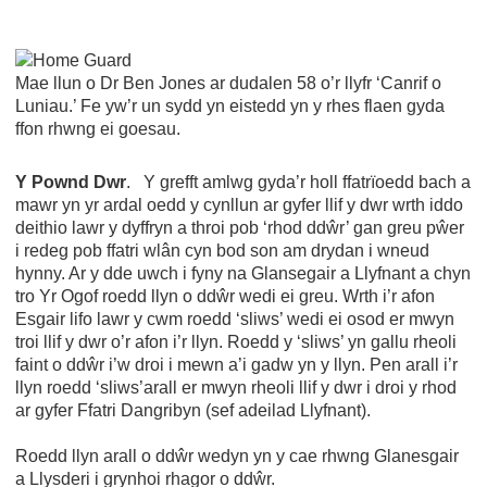
Mae llun o Dr Ben Jones ar dudalen 58 o’r llyfr ‘Canrif o
Luniau.’ Fe yw’r un sydd yn eistedd yn y rhes flaen gyda
ffon rhwng ei goesau.
Y Pownd Dwr
. Y grefft amlwg gyda’r holl ffatrïoedd bach a
mawr yn yr ardal oedd y cynllun ar gyfer llif y dwr wrth iddo
deithio lawr y dyffryn a throi pob ‘rhod ddŵr’ gan greu pŵer
i redeg pob ffatri wlân cyn bod son am drydan i wneud
hynny. Ar y dde uwch i fyny na Glansegair a Llyfnant a chyn
tro Yr Ogof roedd llyn o ddŵr wedi ei greu. Wrth i’r afon
Esgair lifo lawr y cwm roedd ‘sliws’ wedi ei osod er mwyn
troi llif y dwr o’r afon i’r llyn. Roedd y ‘sliws’ yn gallu rheoli
faint o ddŵr i’w droi i mewn a’i gadw yn y llyn. Pen arall i’r
llyn roedd ‘sliws’arall er mwyn rheoli llif y dwr i droi y rhod
ar gyfer Ffatri Dangribyn (sef adeilad Llyfnant).
Roedd llyn arall o ddŵr wedyn yn y cae rhwng Glanesgair
a Llysderi i grynhoi rhagor o ddŵr.