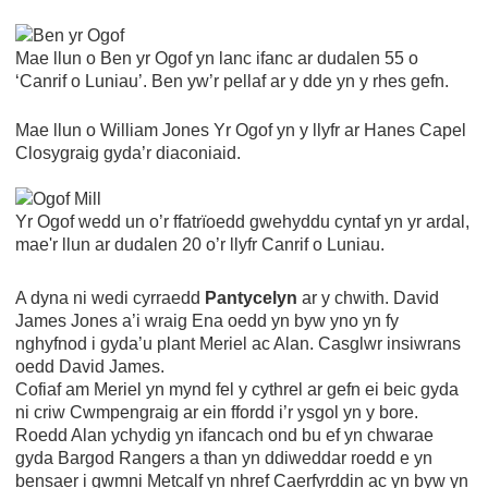
Mae llun o Ben yr Ogof yn lanc ifanc ar dudalen 55 o
‘Canrif o Luniau’. Ben yw’r pellaf ar y dde yn y rhes gefn.
Mae llun o William Jones Yr Ogof yn y llyfr ar Hanes Capel
Closygraig gyda’r diaconiaid.
Yr Ogof wedd un o’r ffatrïoedd gwehyddu cyntaf yn yr ardal,
mae'r llun ar dudalen 20 o’r llyfr Canrif o Luniau.
A dyna ni wedi cyrraedd
Pantycelyn
ar y chwith. David
James Jones a’i wraig Ena oedd yn byw yno yn fy
nghyfnod i gyda’u plant Meriel ac Alan. Casglwr insiwrans
oedd David James.
Cofiaf am Meriel yn mynd fel y cythrel ar gefn ei beic gyda
ni criw Cwmpengraig ar ein ffordd i’r ysgol yn y bore.
Roedd Alan ychydig yn ifancach ond bu ef yn chwarae
gyda Bargod Rangers a than yn ddiweddar roedd e yn
bensaer i gwmni Metcalf yn nhref Caerfyrddin ac yn byw yn