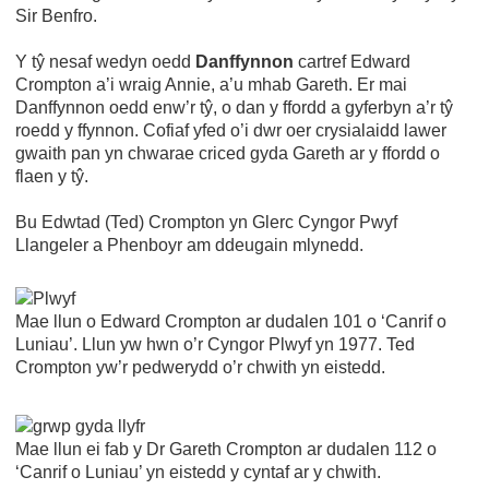
Sir Benfro.
Y tŷ nesaf wedyn oedd
Danffynnon
cartref Edward
Crompton a’i wraig Annie, a’u mhab Gareth. Er mai
Danffynnon oedd enw’r tŷ, o dan y ffordd a gyferbyn a’r tŷ
roedd y ffynnon. Cofiaf yfed o’i dwr oer crysialaidd lawer
gwaith pan yn chwarae criced gyda Gareth ar y ffordd o
flaen y tŷ.
Bu Edwtad (Ted) Crompton yn Glerc Cyngor Pwyf
Llangeler a Phenboyr am ddeugain mlynedd.
Mae llun o Edward Crompton ar dudalen 101 o ‘Canrif o
Luniau’. Llun yw hwn o’r Cyngor Plwyf yn 1977. Ted
Crompton yw’r pedwerydd o’r chwith yn eistedd.
Mae llun ei fab y Dr Gareth Crompton ar dudalen 112 o
‘Canrif o Luniau’ yn eistedd y cyntaf ar y chwith.