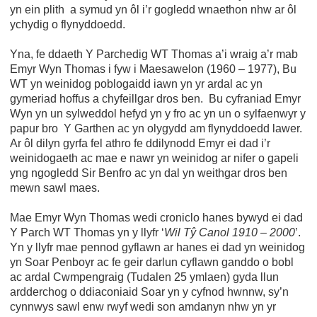
yn ein plith a symud yn ôl i’r gogledd wnaethon nhw ar ôl
ychydig o flynyddoedd.
Yna, fe ddaeth Y Parchedig WT Thomas a’i wraig a’r mab
Emyr Wyn Thomas i fyw i Maesawelon (1960 – 1977), Bu
WT yn weinidog poblogaidd iawn yn yr ardal ac yn
gymeriad hoffus a chyfeillgar dros ben. Bu cyfraniad Emyr
Wyn yn un sylweddol hefyd yn y fro ac yn un o sylfaenwyr y
papur bro Y Garthen ac yn olygydd am flynyddoedd lawer.
Ar ôl dilyn gyrfa fel athro fe ddilynodd Emyr ei dad i’r
weinidogaeth ac mae e nawr yn weinidog ar nifer o gapeli
yng ngogledd Sir Benfro ac yn dal yn weithgar dros ben
mewn sawl maes.
Mae Emyr Wyn Thomas wedi croniclo hanes bywyd ei dad
Y Parch WT Thomas yn y llyfr ‘
Wil Tŷ Canol 1910 – 2000
’.
Yn y llyfr mae pennod gyflawn ar hanes ei dad yn weinidog
yn Soar Penboyr ac fe geir darlun cyflawn ganddo o bobl
ac ardal Cwmpengraig (Tudalen 25 ymlaen) gyda llun
ardderchog o ddiaconiaid Soar yn y cyfnod hwnnw, sy’n
cynnwys sawl enw rwyf wedi son amdanyn nhw yn yr