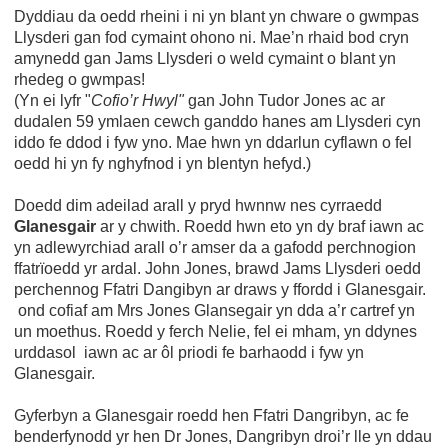
Dyddiau da oedd rheini i ni yn blant yn chware o gwmpas
Llysderi gan fod cymaint ohono ni. Mae’n rhaid bod cryn
amynedd gan Jams Llysderi o weld cymaint o blant yn
rhedeg o gwmpas!
(Yn ei lyfr "
Cofio’r Hwyl"
gan John Tudor Jones ac ar
dudalen 59 ymlaen cewch ganddo hanes am Llysderi cyn
iddo fe ddod i fyw yno. Mae hwn yn ddarlun cyflawn o fel
oedd hi yn fy nghyfnod i yn blentyn hefyd.)
Doedd dim adeilad arall y pryd hwnnw nes cyrraedd
Glanesgair
ar y chwith. Roedd hwn eto yn dy braf iawn ac
yn adlewyrchiad arall o’r amser da a gafodd perchnogion
ffatrïoedd yr ardal. John Jones, brawd Jams Llysderi oedd
perchennog Ffatri Dangibyn ar draws y ffordd i Glanesgair.
ond cofiaf am Mrs Jones Glansegair yn dda a’r cartref yn
un moethus. Roedd y ferch Nelie, fel ei mham, yn ddynes
urddasol iawn ac ar ôl priodi fe barhaodd i fyw yn
Glanesgair.
Gyferbyn a Glanesgair roedd hen Ffatri Dangribyn, ac fe
benderfynodd yr hen Dr Jones, Dangribyn droi’r lle yn ddau