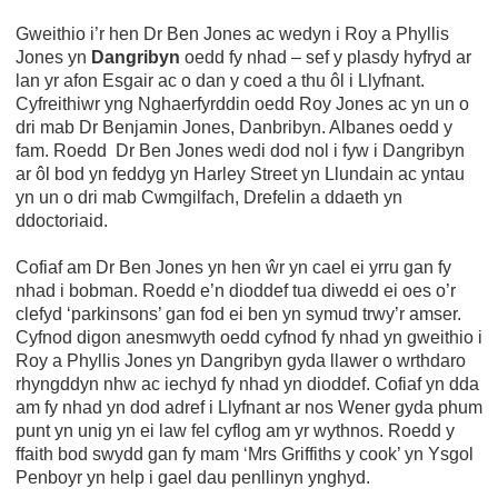
Gweithio i’r hen Dr Ben Jones ac wedyn i Roy a Phyllis
Jones yn
Dangribyn
oedd fy nhad – sef y plasdy hyfryd ar
lan yr afon Esgair ac o dan y coed a thu ôl i Llyfnant.
Cyfreithiwr yng Nghaerfyrddin oedd Roy Jones ac yn un o
dri mab Dr Benjamin Jones, Danbribyn. Albanes oedd y
fam. Roedd Dr Ben Jones wedi dod nol i fyw i Dangribyn
ar ôl bod yn feddyg yn Harley Street yn Llundain ac yntau
yn un o dri mab Cwmgilfach, Drefelin a ddaeth yn
ddoctoriaid.
Cofiaf am Dr Ben Jones yn hen ŵr yn cael ei yrru gan fy
nhad i bobman. Roedd e’n dioddef tua diwedd ei oes o’r
clefyd ‘parkinsons’ gan fod ei ben yn symud trwy’r amser.
Cyfnod digon anesmwyth oedd cyfnod fy nhad yn gweithio i
Roy a Phyllis Jones yn Dangribyn gyda llawer o wrthdaro
rhyngddyn nhw ac iechyd fy nhad yn dioddef. Cofiaf yn dda
am fy nhad yn dod adref i Llyfnant ar nos Wener gyda phum
punt yn unig yn ei law fel cyflog am yr wythnos. Roedd y
ffaith bod swydd gan fy mam ‘Mrs Griffiths y cook’ yn Ysgol
Penboyr yn help i gael dau penllinyn ynghyd.