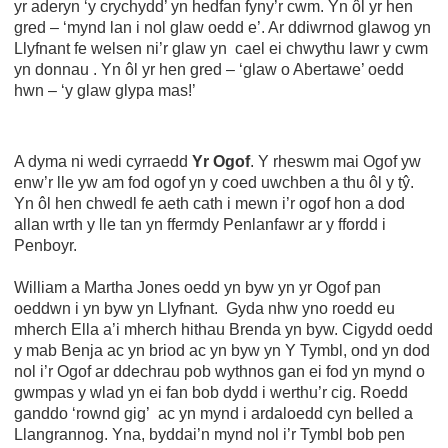
yr aderyn ‘y crychydd’ yn hedfan fyny’r cwm. Yn ôl yr hen
gred – ‘mynd lan i nol glaw oedd e’. Ar ddiwrnod glawog yn
Llyfnant fe welsen ni’r glaw yn cael ei chwythu lawr y cwm
yn donnau . Yn ôl yr hen gred – ‘glaw o Abertawe’ oedd
hwn – ‘y glaw glypa mas!’
A dyma ni wedi cyrraedd
Yr Ogof
. Y rheswm mai Ogof yw
enw’r lle yw am fod ogof yn y coed uwchben a thu ôl y tŷ.
Yn ôl hen chwedl fe aeth cath i mewn i’r ogof hon a dod
allan wrth y lle tan yn ffermdy Penlanfawr ar y ffordd i
Penboyr.
William a Martha Jones oedd yn byw yn yr Ogof pan
oeddwn i yn byw yn Llyfnant. Gyda nhw yno roedd eu
mherch Ella a’i mherch hithau Brenda yn byw. Cigydd oedd
y mab Benja ac yn briod ac yn byw yn Y Tymbl, ond yn dod
nol i’r Ogof ar ddechrau pob wythnos gan ei fod yn mynd o
gwmpas y wlad yn ei fan bob dydd i werthu’r cig. Roedd
ganddo ‘rownd gig’ ac yn mynd i ardaloedd cyn belled a
Llangrannog. Yna, byddai’n mynd nol i’r Tymbl bob pen