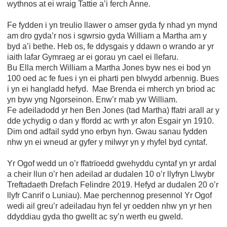
wythnos at ei wraig Tattie a’i ferch Anne.
Fe fydden i yn treulio llawer o amser gyda fy nhad yn mynd
am dro gyda’r nos i sgwrsio gyda William a Martha am y
byd a’i bethe. Heb os, fe ddysgais y ddawn o wrando ar yr
iaith lafar Gymraeg ar ei gorau yn cael ei llefaru.
Bu Ella merch William a Martha Jones byw nes ei bod yn
100 oed ac fe fues i yn ei pharti pen blwydd arbennig. Bues
i yn ei hangladd hefyd. Mae Brenda ei mherch yn briod ac
yn byw yng Ngorseinon. Enw’r mab yw William.
Fe adeiladodd yr hen Ben Jones (tad Martha) ffatri arall ar y
dde ychydig o dan y ffordd ac wrth yr afon Esgair yn 1910.
Dim ond adfail sydd yno erbyn hyn. Gwau sanau fydden
nhw yn ei wneud ar gyfer y milwyr yn y rhyfel byd cyntaf.
Yr Ogof wedd un o’r ffatrïoedd gwehyddu cyntaf yn yr ardal
a cheir llun o’r hen adeilad ar dudalen 10 o’r llyfryn Llwybr
Treftadaeth Drefach Felindre 2019. Hefyd ar dudalen 20 o’r
llyfr Canrif o Luniau). Mae perchennog presennol Yr Ogof
wedi ail greu’r adeiladau hyn fel yr oedden nhw yn yr hen
ddyddiau gyda tho gwellt ac sy’n werth eu gweld.