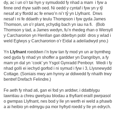
dy, ac i un o’r tai hyn y symudodd fy nhad a mam i fyw a
finne ond rhyw saith oed. Ni oedd y cyntaf i fyw yn y tŷ
nesaf at y ffordd ac fe enwo’n ni’r tŷ yn Llyfnant. Drws
nesaf i ni fe ddaeth y teulu Thompson i fyw gyda James
Thomson, un o’r plant, ychydig bach yn iau na fi. (Bob
Thomson y tad, a James wedyn, fu’n rhedeg rhan o Wersyll
y Carcharorion yn Henllan gan dderbyn pobl dros y wlad i
weld Eglwys y Carcharorion o’r Eidal a adeiladwyd yno.)
Yn
Llyfnant
roeddwn i’n byw tan fy mod yn un ar bymtheg
oed gyda fy nhad yn shoffer a garddwr yn Dangribyn, a fy
mam yn dal yn ‘cook’ yn Ysgol Gynradd Penboyr. Wedi i fy
nhad golli ei iechyd gorfod i ni symud i fyw i 3, Llysnewydd
Cottage. (Soniais mwy am hynny ar ddiwedd fy nhaith trwy
bentref Drefach Felindre.)
Fe aeth fy nhad ati, gan ei fod yn arddwr, i ddatblygu
lawntiau a chreu gwelyau blodau a thyfiant eraill pwrpasol
o gwmpas Llyfnant, nes bod y lle yn werth ei weld a phawb
a ai heibio yn edmygu pa mor hyfryd roedd y lle yn edrych.