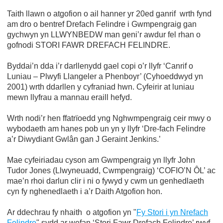
Taith llawn o atgofion o ail hanner yr 20ed ganrif wrth fynd
am dro o bentref Drefach Felindre i Gwmpengraig gan
gychwyn yn LLWYNBEDW man geni’r awdur fel rhan o
gofnodi STORI FAWR DREFACH FELINDRE.
Byddai’n dda i’r darllenydd gael copi o’r llyfr ‘Canrif o
Luniau – Plwyfi Llangeler a Phenboyr’ (Cyhoeddwyd yn
2001) wrth ddarllen y cyfraniad hwn. Cyfeirir at luniau
mewn llyfrau a mannau eraill hefyd.
Wrth nodi’r hen ffatrïoedd yng Nghwmpengraig ceir mwy o
wybodaeth am hanes pob un yn y llyfr ‘Dre-fach Felindre
a’r Diwydiant Gwlân gan J Geraint Jenkins.’
Mae cyfeiriadau cyson am Gwmpengraig yn llyfr John
Tudor Jones (Llwyneuadd, Cwmpengraig) ‘COFIO’N ÔL’ ac
mae’n rhoi darlun clir i ni o fywyd y cwm un genhedlaeth
cyn fy nghenedlaeth i a’r Daith Atgofion hon.
Ar ddechrau fy nhaith o atgofion yn "
Fy Stori i yn Nrefach
Felindre
" sydd ar wefan ‘Stori Fawr Drefach Felindre’ rwyf