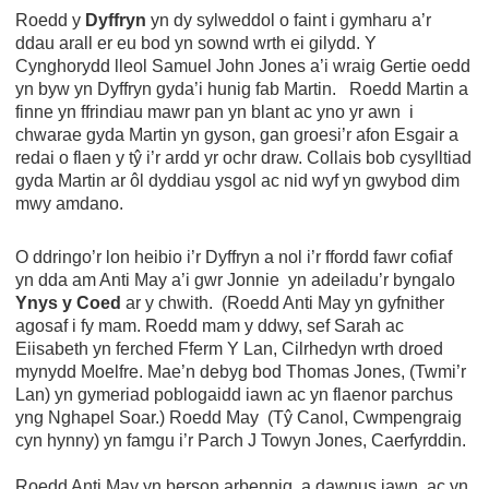
Roedd y
Dyffryn
yn dy sylweddol o faint i gymharu a’r
ddau arall er eu bod yn sownd wrth ei gilydd. Y
Cynghorydd lleol Samuel John Jones a’i wraig Gertie oedd
yn byw yn Dyffryn gyda’i hunig fab Martin. Roedd Martin a
finne yn ffrindiau mawr pan yn blant ac yno yr awn i
chwarae gyda Martin yn gyson, gan groesi’r afon Esgair a
redai o flaen y tŷ i’r ardd yr ochr draw. Collais bob cysylltiad
gyda Martin ar ôl dyddiau ysgol ac nid wyf yn gwybod dim
mwy amdano.
O ddringo’r lon heibio i’r Dyffryn a nol i’r ffordd fawr cofiaf
yn dda am Anti May a’i gwr Jonnie yn adeiladu’r byngalo
Ynys y Coed
ar y chwith. (Roedd Anti May yn gyfnither
agosaf i fy mam. Roedd mam y ddwy, sef Sarah ac
Eiisabeth yn ferched Fferm Y Lan, Cilrhedyn wrth droed
mynydd Moelfre. Mae’n debyg bod Thomas Jones, (Twmi’r
Lan) yn gymeriad poblogaidd iawn ac yn flaenor parchus
yng Nghapel Soar.) Roedd May (Tŷ Canol, Cwmpengraig
cyn hynny) yn famgu i’r Parch J Towyn Jones, Caerfyrddin.
Roedd Anti May yn berson arbennig, a dawnus iawn, ac yn