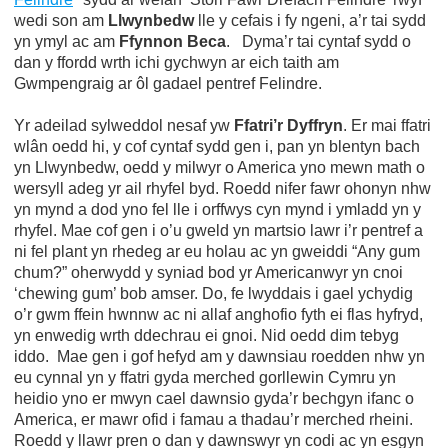
wedi son am
Llwynbedw
lle y cefais i fy ngeni, a’r tai sydd
yn ymyl ac am
Ffynnon Beca
. Dyma’r tai cyntaf sydd o
dan y ffordd wrth ichi gychwyn ar eich taith am
Gwmpengraig ar ôl gadael pentref Felindre.
Yr adeilad sylweddol nesaf yw
Ffatri’r Dyffryn
. Er mai ffatri
wlân oedd hi, y cof cyntaf sydd gen i, pan yn blentyn bach
yn Llwynbedw, oedd y milwyr o America yno mewn math o
wersyll adeg yr ail rhyfel byd. Roedd nifer fawr ohonyn nhw
yn mynd a dod yno fel lle i orffwys cyn mynd i ymladd yn y
rhyfel. Mae cof gen i o’u gweld yn martsio lawr i’r pentref a
ni fel plant yn rhedeg ar eu holau ac yn gweiddi “Any gum
chum?” oherwydd y syniad bod yr Americanwyr yn cnoi
‘chewing gum’ bob amser. Do, fe lwyddais i gael ychydig
o’r gwm ffein hwnnw ac ni allaf anghofio fyth ei flas hyfryd,
yn enwedig wrth ddechrau ei gnoi. Nid oedd dim tebyg
iddo. Mae gen i gof hefyd am y dawnsiau roedden nhw yn
eu cynnal yn y ffatri gyda merched gorllewin Cymru yn
heidio yno er mwyn cael dawnsio gyda’r bechgyn ifanc o
America, er mawr ofid i famau a thadau’r merched rheini.
Roedd y llawr pren o dan y dawnswyr yn codi ac yn esgyn