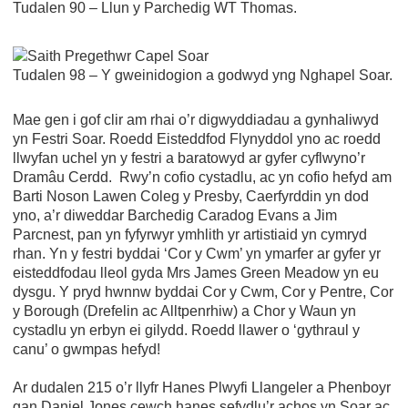
Tudalen 90 – Llun y Parchedig WT Thomas.
Tudalen 98 – Y gweinidogion a godwyd yng Nghapel Soar.
Mae gen i gof clir am rhai o’r digwyddiadau a gynhaliwyd
yn Festri Soar. Roedd Eisteddfod Flynyddol yno ac roedd
llwyfan uchel yn y festri a baratowyd ar gyfer cyflwyno’r
Dramâu Cerdd. Rwy’n cofio cystadlu, ac yn cofio hefyd am
Barti Noson Lawen Coleg y Presby, Caerfyrddin yn dod
yno, a’r diweddar Barchedig Caradog Evans a Jim
Parcnest, pan yn fyfyrwyr ymhlith yr artistiaid yn cymryd
rhan. Yn y festri byddai ‘Cor y Cwm’ yn ymarfer ar gyfer yr
eisteddfodau lleol gyda Mrs James Green Meadow yn eu
dysgu. Y pryd hwnnw byddai Cor y Cwm, Cor y Pentre, Cor
y Borough (Drefelin ac Alltpenrhiw) a Chor y Waun yn
cystadlu yn erbyn ei gilydd. Roedd llawer o ‘gythraul y
canu’ o gwmpas hefyd!
Ar dudalen 215 o’r llyfr Hanes Plwyfi Llangeler a Phenboyr
gan Daniel Jones cewch hanes sefydlu’r achos yn Soar ac