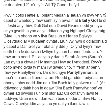
ar dudalen 121 o’r llyfr ‘Wil Tŷ Canol’ hefyd.
Rwy’n cofio Hettie a’i phlant Megan a Ieuan yn byw yn y tŷ
capel ar waelod y rhiw serth sy’n arwain at
Efail y Gof
tu ôl
i’r festri ar y rhiw. Dafi Gof neu David Evans oedd yn byw
ac yn gweithio yno ac yn ddiacon yng Nghapel Closygraig.
(Mae llun ohono yn y llyfr Braslun o Hanes Eglwys
Closygraig ar y dudalen gyntaf . Llun yw hwn o ddiaconiaid
y capel a Dafi Gof yw’r olaf ar y dde.) O fynd fyny’r rhiw
serth hon fe ddowch i fwthyn bychan hanner ffordd lan. Yr
enw arno oedd ‘Pit’ ac yno y daeth Sarah Jones (Sarah’r
Lan gynt) a chwaer i fy mamgu i fyw ac i ymddeol. Rwy’n
cofio mynd gyda fy mam i’w gweld yno. Y fferm ar ben y
rhiw yw Pantyffynnon. Un o fechgyn
Pantyffynnon
, a
thua’r un oed a fi oedd Uran. Roedd ganddo frodyr ac un
ohonyn nhw oedd Jim neu Jim Bach fel y galwen ni ef. (Ar
ddiwedd y daith hon fe ddaw ‘Jim Bach Pantyffynnon’ yn
gymeriad pwysig i un o’m storïau.) Os cofiaf yn iawn fe
laddwyd Uran mewn damwain beic modur ar rhiw Nant y
Caws, Caerfyrddin ac yntau yn dal yn ifanc iawn.