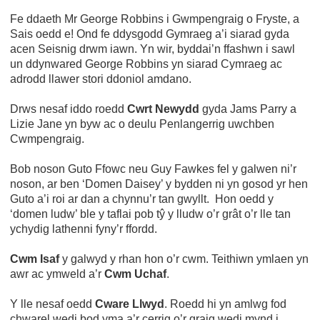
Fe ddaeth Mr George Robbins i Gwmpengraig o Fryste, a
Sais oedd e! Ond fe ddysgodd Gymraeg a’i siarad gyda
acen Seisnig drwm iawn. Yn wir, byddai’n ffashwn i sawl
un ddynwared George Robbins yn siarad Cymraeg ac
adrodd llawer stori ddoniol amdano.
Drws nesaf iddo roedd
Cwrt Newydd
gyda Jams Parry a
Lizie Jane yn byw ac o deulu Penlangerrig uwchben
Cwmpengraig.
Bob noson Guto Ffowc neu Guy Fawkes fel y galwen ni’r
noson, ar ben ‘Domen Daisey’ y bydden ni yn gosod yr hen
Guto a’i roi ar dan a chynnu’r tan gwyllt. Hon oedd y
‘domen ludw’ ble y taflai pob tŷ y lludw o’r grât o’r lle tan
ychydig lathenni fyny’r ffordd.
Cwm Isaf
y galwyd y rhan hon o’r cwm. Teithiwn ymlaen yn
awr ac ymweld a’r
Cwm Uchaf
.
Y lle nesaf oedd
Cware Llwyd
. Roedd hi yn amlwg fod
chwarel wedi bod yma a’r cerrig o’r graig wedi mynd i