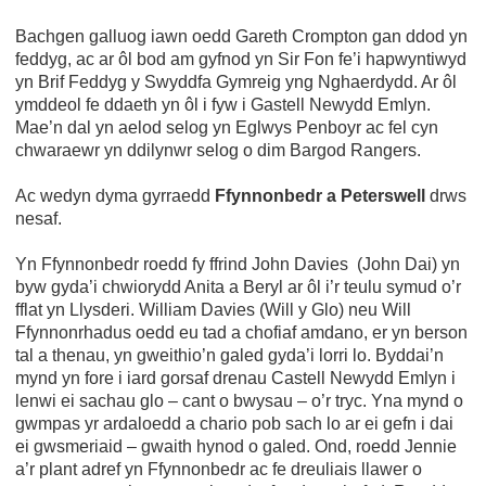
Bachgen galluog iawn oedd Gareth Crompton gan ddod yn
feddyg, ac ar ôl bod am gyfnod yn Sir Fon fe’i hapwyntiwyd
yn Brif Feddyg y Swyddfa Gymreig yng Nghaerdydd. Ar ôl
ymddeol fe ddaeth yn ôl i fyw i Gastell Newydd Emlyn.
Mae’n dal yn aelod selog yn Eglwys Penboyr ac fel cyn
chwaraewr yn ddilynwr selog o dim Bargod Rangers.
Ac wedyn dyma gyrraedd
Ffynnonbedr a Peterswell
drws
nesaf.
Yn Ffynnonbedr roedd fy ffrind John Davies (John Dai) yn
byw gyda’i chwiorydd Anita a Beryl ar ôl i’r teulu symud o’r
fflat yn Llysderi. William Davies (Will y Glo) neu Will
Ffynnonrhadus oedd eu tad a chofiaf amdano, er yn berson
tal a thenau, yn gweithio’n galed gyda’i lorri lo. Byddai’n
mynd yn fore i iard gorsaf drenau Castell Newydd Emlyn i
lenwi ei sachau glo – cant o bwysau – o’r tryc. Yna mynd o
gwmpas yr ardaloedd a chario pob sach lo ar ei gefn i dai
ei gwsmeriaid – gwaith hynod o galed. Ond, roedd Jennie
a’r plant adref yn Ffynnonbedr ac fe dreuliais llawer o