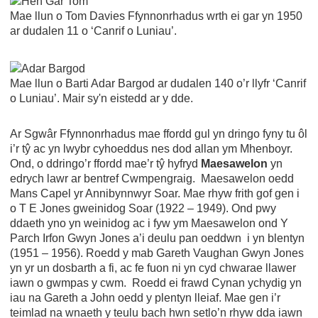
Mae llun o Tom Davies Ffynnonrhadus wrth ei gar yn 1950
ar dudalen 11 o ‘Canrif o Luniau’.
Mae llun o Barti Adar Bargod ar dudalen 140 o’r llyfr ‘Canrif
o Luniau’. Mair sy'n eistedd ar y dde.
Ar Sgwâr Ffynnonrhadus mae ffordd gul yn dringo fyny tu ôl
i’r tŷ ac yn lwybr cyhoeddus nes dod allan ym Mhenboyr.
Ond, o ddringo’r ffordd mae’r tŷ hyfryd
Maesawelon
yn
edrych lawr ar bentref Cwmpengraig. Maesawelon oedd
Mans Capel yr Annibynnwyr Soar. Mae rhyw frith gof gen i
o T E Jones gweinidog Soar (1922 – 1949). Ond pwy
ddaeth yno yn weinidog ac i fyw ym Maesawelon ond Y
Parch Irfon Gwyn Jones a’i deulu pan oeddwn i yn blentyn
(1951 – 1956). Roedd y mab Gareth Vaughan Gwyn Jones
yn yr un dosbarth a fi, ac fe fuon ni yn cyd chwarae llawer
iawn o gwmpas y cwm. Roedd ei frawd Cynan ychydig yn
iau na Gareth a John oedd y plentyn lleiaf. Mae gen i’r
teimlad na wnaeth y teulu bach hwn setlo’n rhyw dda iawn