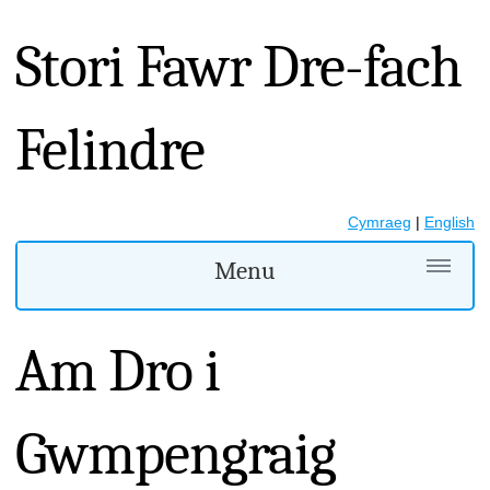
Stori Fawr Dre-fach
Felindre
Cymraeg
|
English
Menu
Am Dro i
Gwmpengraig