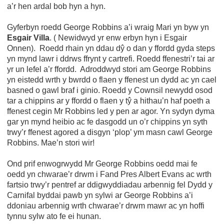
a’r hen ardal bob hyn a hyn.
Gyferbyn roedd George Robbins a’i wraig Mari yn byw yn
Esgair Villa
. ( Newidwyd yr enw erbyn hyn i Esgair
Onnen). Roedd rhain yn ddau dŷ o dan y ffordd gyda steps
yn mynd lawr i ddrws ffrynt y cartrefi. Roedd ffenestri’r tai ar
yr un lefel a’r ffordd. Adroddwyd stori am George Robbins
yn eistedd wrth y bwrdd o flaen y ffenest un dydd ac yn cael
basned o gawl braf i ginio. Roedd y Cownsil newydd osod
tar a chippins ar y ffordd o flaen y tŷ a hithau’n haf poeth a
ffenest cegin Mr Robbins led y pen ar agor. Yn sydyn dyma
gar yn mynd heibio ac fe dasgodd un o’r chippins yn syth
trwy’r ffenest agored a disgyn ‘plop’ ym masn cawl George
Robbins. Mae’n stori wir!
Ond prif enwogrwydd Mr George Robbins oedd mai fe
oedd yn chwarae’r drwm i Fand Pres Albert Evans ac wrth
fartsio trwy’r pentref ar ddigwyddiadau arbennig fel Dydd y
Carnifal byddai pawb yn sylwi ar George Robbins a’i
ddoniau arbennig wrth chwarae’r drwm mawr ac yn hoffi
tynnu sylw ato fe ei hunan.