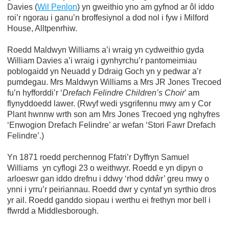
Davies (
Wil Penlon
) yn gweithio yno am gyfnod ar ôl iddo
roi’r ngorau i ganu’n broffesiynol a dod nol i fyw i Milford
House, Alltpenrhiw.
Roedd Maldwyn Williams a’i wraig yn cydweithio gyda
William Davies a’i wraig i gynhyrchu’r pantomeimiau
poblogaidd yn Neuadd y Ddraig Goch yn y pedwar a’r
pumdegau. Mrs Maldwyn Williams a Mrs JR Jones Trecoed
fu’n hyfforddi’r ‘
Drefach Felindre Children’s Choir
’ am
flynyddoedd lawer. (Rwyf wedi ysgrifennu mwy am y Cor
Plant hwnnw wrth son am Mrs Jones Trecoed yng nghyfres
‘Enwogion Drefach Felindre’ ar wefan ‘Stori Fawr Drefach
Felindre’.)
Yn 1871 roedd perchennog Ffatri’r Dyffryn Samuel
Williams yn cyflogi 23 o weithwyr. Roedd e yn dipyn o
arloeswr gan iddo drefnu i ddwy ‘rhod ddŵr’ greu mwy o
ynni i yrru’r peiriannau. Roedd dwr y cyntaf yn syrthio dros
yr ail. Roedd ganddo siopau i werthu ei frethyn mor bell i
ffwrdd a Middlesborough.