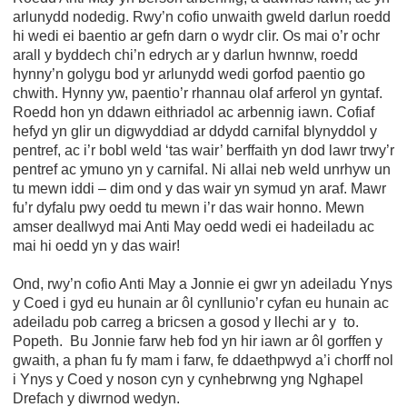
arlunydd nodedig. Rwy’n cofio unwaith gweld darlun roedd
hi wedi ei baentio ar gefn darn o wydr clir. Os mai o’r ochr
arall y byddech chi’n edrych ar y darlun hwnnw, roedd
hynny’n golygu bod yr arlunydd wedi gorfod paentio go
chwith. Hynny yw, paentio’r rhannau olaf arferol yn gyntaf.
Roedd hon yn ddawn eithriadol ac arbennig iawn. Cofiaf
hefyd yn glir un digwyddiad ar ddydd carnifal blynyddol y
pentref, ac i’r bobl weld ‘tas wair’ berffaith yn dod lawr trwy’r
pentref ac ymuno yn y carnifal. Ni allai neb weld unrhyw un
tu mewn iddi – dim ond y das wair yn symud yn araf. Mawr
fu’r dyfalu pwy oedd tu mewn i’r das wair honno. Mewn
amser deallwyd mai Anti May oedd wedi ei hadeiladu ac
mai hi oedd yn y das wair!
Ond, rwy’n cofio Anti May a Jonnie ei gwr yn adeiladu Ynys
y Coed i gyd eu hunain ar ôl cynllunio’r cyfan eu hunain ac
adeiladu pob carreg a bricsen a gosod y llechi ar y to.
Popeth. Bu Jonnie farw heb fod yn hir iawn ar ôl gorffen y
gwaith, a phan fu fy mam i farw, fe ddaethpwyd a’i chorff nol
i Ynys y Coed y noson cyn y cynhebrwng yng Nghapel
Drefach y diwrnod wedyn.