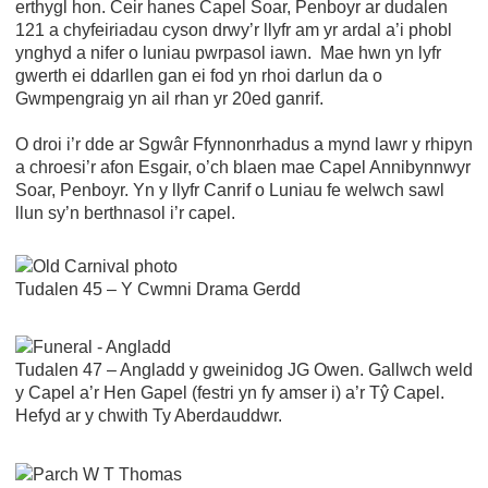
erthygl hon. Ceir hanes Capel Soar, Penboyr ar dudalen
121 a chyfeiriadau cyson drwy’r llyfr am yr ardal a’i phobl
ynghyd a nifer o luniau pwrpasol iawn. Mae hwn yn lyfr
gwerth ei ddarllen gan ei fod yn rhoi darlun da o
Gwmpengraig yn ail rhan yr 20ed ganrif.
O droi i’r dde ar Sgwâr Ffynnonrhadus a mynd lawr y rhipyn
a chroesi’r afon Esgair, o’ch blaen mae Capel Annibynnwyr
Soar, Penboyr. Yn y llyfr Canrif o Luniau fe welwch sawl
llun sy’n berthnasol i’r capel.
Tudalen 45 – Y Cwmni Drama Gerdd
Tudalen 47 – Angladd y gweinidog JG Owen. Gallwch weld
y Capel a’r Hen Gapel (festri yn fy amser i) a’r Tŷ Capel.
Hefyd ar y chwith Ty Aberdauddwr.