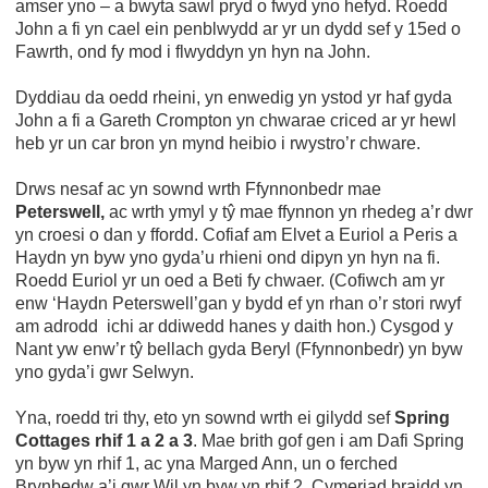
amser yno – a bwyta sawl pryd o fwyd yno hefyd. Roedd
John a fi yn cael ein penblwydd ar yr un dydd sef y 15ed o
Fawrth, ond fy mod i flwyddyn yn hyn na John.
Dyddiau da oedd rheini, yn enwedig yn ystod yr haf gyda
John a fi a Gareth Crompton yn chwarae criced ar yr hewl
heb yr un car bron yn mynd heibio i rwystro’r chware.
Drws nesaf ac yn sownd wrth Ffynnonbedr mae
Peterswell,
ac wrth ymyl y tŷ mae ffynnon yn rhedeg a’r dwr
yn croesi o dan y ffordd. Cofiaf am Elvet a Euriol a Peris a
Haydn yn byw yno gyda’u rhieni ond dipyn yn hyn na fi.
Roedd Euriol yr un oed a Beti fy chwaer. (Cofiwch am yr
enw ‘Haydn Peterswell’gan y bydd ef yn rhan o’r stori rwyf
am adrodd ichi ar ddiwedd hanes y daith hon.) Cysgod y
Nant yw enw’r tŷ bellach gyda Beryl (Ffynnonbedr) yn byw
yno gyda’i gwr Selwyn.
Yna, roedd tri thy, eto yn sownd wrth ei gilydd sef
Spring
Cottages rhif 1 a 2 a 3
. Mae brith gof gen i am Dafi Spring
yn byw yn rhif 1, ac yna Marged Ann, un o ferched
Brynbedw a’i gwr Wil yn byw yn rhif 2. Cymeriad braidd yn