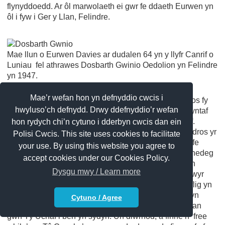
flynyddoedd. Ar ôl marwolaeth ei gwr fe ddaeth Eurwen yn
ôl i fyw i Ger y Llan, Felindre.
Mae llun o Eurwen Davies ar dudalen 64 yn y llyfr Canrif o
Luniau fel athrawes Dosbarth Gwinio Oedolion yn Felindre
yn 1947.
Mae’r wefan hon yn defnyddio cwcis i
Byddwn yn mynd fyny i Tŷ Canol yn aml ar neges dros fy
hwyluso’ch defnydd. Drwy ddefnyddio’r wefan
mam ar gefn fy meic, gan fod Anti May yn gyfnither cyntaf
iddi. Ond, roedd un broblem fawr – sef cwn Tŷ Uchaf.
hon rydych chi’n cytuno i dderbyn cwcis dan ein
Unwaith y byddai unrhyw un yn croesi’r bont fechan dros yr
Polisi Cwcis. This site uses cookies to facilitate
afon Esgair am Tŷ Canol a Thy Uchaf -mewn eiliad fe
your use. By using this website you agree to
fyddai cwn Tŷ Uchaf ar eich hol ac yn cyfarth ac yn rhedeg
accept cookies under our Cookies Policy.
bob ochr ichi ar gefn y beic. Y gyfrinach oedd pedlo’n
Dysgu mwy / Learn more
gyflym cyn croesi’r bont a chodi eich traed i fyny i’r awyr
rhag iddyn nhw eich cnoi wedyn tra roedd y cwn dieflig yn
rhedeg a chyfarth gyda chi - nes cyrraedd Tŷ Canol yn
Cytuno / Agree
ddiogel. Ond, fe ddaeth yr ymosodiadau hyn arna i gan
gwn Tŷ Uchaf i ben yn sydyn. Un diwrnod, a finne’n ’free