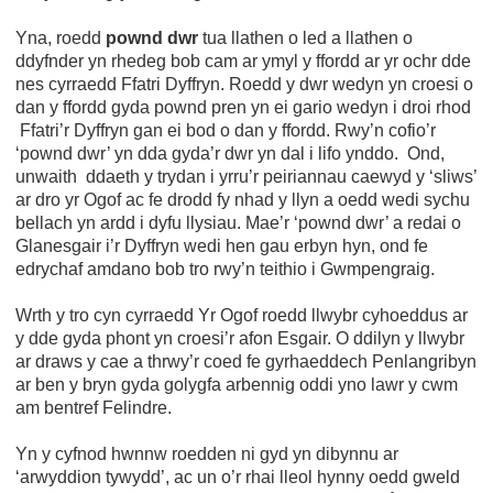
Yna, roedd
pownd dwr
tua llathen o led a llathen o
ddyfnder yn rhedeg bob cam ar ymyl y ffordd ar yr ochr dde
nes cyrraedd Ffatri Dyffryn. Roedd y dwr wedyn yn croesi o
dan y ffordd gyda pownd pren yn ei gario wedyn i droi rhod
Ffatri’r Dyffryn gan ei bod o dan y ffordd. Rwy’n cofio’r
‘pownd dwr’ yn dda gyda’r dwr yn dal i lifo ynddo. Ond,
unwaith ddaeth y trydan i yrru’r peiriannau caewyd y ‘sliws’
ar dro yr Ogof ac fe drodd fy nhad y llyn a oedd wedi sychu
bellach yn ardd i dyfu llysiau. Mae’r ‘pownd dwr’ a redai o
Glanesgair i’r Dyffryn wedi hen gau erbyn hyn, ond fe
edrychaf amdano bob tro rwy’n teithio i Gwmpengraig.
Wrth y tro cyn cyrraedd Yr Ogof roedd llwybr cyhoeddus ar
y dde gyda phont yn croesi’r afon Esgair. O ddilyn y llwybr
ar draws y cae a thrwy’r coed fe gyrhaeddech Penlangribyn
ar ben y bryn gyda golygfa arbennig oddi yno lawr y cwm
am bentref Felindre.
Yn y cyfnod hwnnw roedden ni gyd yn dibynnu ar
‘arwyddion tywydd’, ac un o’r rhai lleol hynny oedd gweld