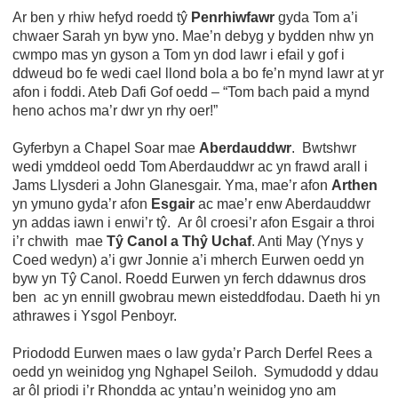
Ar ben y rhiw hefyd roedd tŷ
Penrhiwfawr
gyda Tom a’i
chwaer Sarah yn byw yno. Mae’n debyg y bydden nhw yn
cwmpo mas yn gyson a Tom yn dod lawr i efail y gof i
ddweud bo fe wedi cael llond bola a bo fe’n mynd lawr at yr
afon i foddi. Ateb Dafi Gof oedd – “Tom bach paid a mynd
heno achos ma’r dwr yn rhy oer!”
Gyferbyn a Chapel Soar mae
Aberdauddwr
. Bwtshwr
wedi ymddeol oedd Tom Aberdauddwr ac yn frawd arall i
Jams Llysderi a John Glanesgair. Yma, mae’r afon
Arthen
yn ymuno gyda’r afon
Esgair
ac mae’r enw Aberdauddwr
yn addas iawn i enwi’r tŷ. Ar ôl croesi’r afon Esgair a throi
i’r chwith mae
Tŷ Canol a Thŷ Uchaf
. Anti May (Ynys y
Coed wedyn) a’i gwr Jonnie a’i mherch Eurwen oedd yn
byw yn Tŷ Canol. Roedd Eurwen yn ferch ddawnus dros
ben ac yn ennill gwobrau mewn eisteddfodau. Daeth hi yn
athrawes i Ysgol Penboyr.
Priododd Eurwen maes o law gyda’r Parch Derfel Rees a
oedd yn weinidog yng Nghapel Seiloh. Symudodd y ddau
ar ôl priodi i’r Rhondda ac yntau’n weinidog yno am