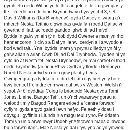
gymhleth oedd Wil ac yn teithio ar gefn ei feic o gwmpas y
lle. Roedd un o feibion Brynbedw yn byw yn rhif 3, sef
David Williams (Dai Brynbedw) gyda Daisey ei wraig a’u
mherch Nesta. Teithio o gwmpas gyda fan roedd Dai ac yn
gwerthu dillad, ac roedd ganddo ‘glwb dillad hefyd’.
Byddai’n galw yn ein tŷ ni bob dydd Gwener a mam yn rhoi
hanner coron i’r clwb a Dai yn llenwi cerdyn a’i arwyddo ei
bod wedi talu. Yna, byddai mam yn prynu dilledyn yn ôl y
galw allan o arian Clwb Dillad Dai Brynbedw. Bydden ni yn
cyfeirio at Nesta fel ‘Nesta Brynbedw’, er mai cartref ei thad
oedd Brynbedw (ar ochr Rhiw Cyrff ar y ffordd i Benboyr).
Roedd Nesta hefyd yn un o griw plant y beics
Cwmpengraig a fyddai’n reidio fel cath i gythrel yn y bore
trwy bentref Felindre er mwyn dal bws y Western Welsh i’r
ysgol. Ar ôl dyddiau Coleg fe briododd Nesta gyda Tomi
Jones, Lleine, Bangor Teifi, un o’r chwaraewyr gorau a
welodd tim y Bargod Rangers erioed a ‘centre forward’
cyflym gyda ergyd galed iawn hefyd. Fe aeth y ddau i
ddysgu i gyffiniau Llundain a magu teulu yno. Fe ddaeth
Tomi yn un o arweinwyr Undeb yr Athrawon maes o lawond
bu’n farw’n ifanc. Mae Nesta yn dal i fyw yno ac yn ymweld