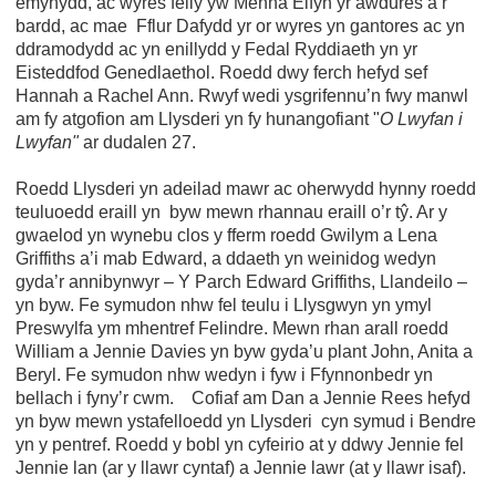
emynydd, ac wyres felly yw Menna Elfyn yr awdures a’r
bardd, ac mae Fflur Dafydd yr or wyres yn gantores ac yn
ddramodydd ac yn enillydd y Fedal Ryddiaeth yn yr
Eisteddfod Genedlaethol. Roedd dwy ferch hefyd sef
Hannah a Rachel Ann. Rwyf wedi ysgrifennu’n fwy manwl
am fy atgofion am Llysderi yn fy hunangofiant "
O Lwyfan i
Lwyfan"
ar dudalen 27.
Roedd Llysderi yn adeilad mawr ac oherwydd hynny roedd
teuluoedd eraill yn byw mewn rhannau eraill o’r tŷ. Ar y
gwaelod yn wynebu clos y fferm roedd Gwilym a Lena
Griffiths a’i mab Edward, a ddaeth yn weinidog wedyn
gyda’r annibynwyr – Y Parch Edward Griffiths, Llandeilo –
yn byw. Fe symudon nhw fel teulu i Llysgwyn yn ymyl
Preswylfa ym mhentref Felindre. Mewn rhan arall roedd
William a Jennie Davies yn byw gyda’u plant John, Anita a
Beryl. Fe symudon nhw wedyn i fyw i Ffynnonbedr yn
bellach i fyny’r cwm. Cofiaf am Dan a Jennie Rees hefyd
yn byw mewn ystafelloedd yn Llysderi cyn symud i Bendre
yn y pentref. Roedd y bobl yn cyfeirio at y ddwy Jennie fel
Jennie lan (ar y llawr cyntaf) a Jennie lawr (at y llawr isaf).