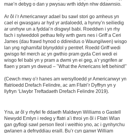
mae’n debyg o dan y pwysau wrth iddyn nhw ddawnsio.
Ar ôl i’r Americanwyr adael bu sawl stori go amheus yn
cael ei gwasgaru ar hyd yr ardaloedd, a hynny’n seiliedig
ar unrhyw un a fyddai’n disgwyl babi. Roeddwn i yn rhy
fach i sylweddoli pethau felly wrth gwrs nes i Griff a Ceri
James (dau frawd hynod o ddireidus o Waungilwen) wisgo
lan yng ngharnifal blynyddol y pentref. Roedd Griff wedi
gwisgo fel merch ac yn gwthio pram gyda Ceri wedi ei
wisgo fel babi yn y pram a dwmi yn ei geg, a’r ysgrifen ar
flaen y pram yn dweud – "What the Americans left behind!"
(Cewch mwy o’r hanes am wersylloedd yr Americanwyr yn
ffatrïoedd Drefach Felindre, ac am Ffatri’r Dyffryn yn y
llyfryn ‘Llwybr Treftadaeth Drefach Felindre 2019).
Yna, ar ôl y rhyfel fe ddaeth Maldwyn Williams o Gastell
Newydd Emlyn i redeg y ffatri a’i throi yn ôl i Ffatri Wlan
gan gyflogi sawl person lleol i weithio yno, ac i gynhyrchu
gwlanen a defnyddiau eraill. Bu’r cyn ganwr William