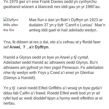
Yn 1970 gwr o’r enw Frank Davies oedd yn cynhyrchu
gwahanol wlanen a blancedi nes iddi gau yn yr 1980’au.
Mae llun o dan yn ffatri’r Dyffryn yn 1923 ar
dudalen 37 yn y llyfr ‘Canrif o Luniau’ Mae’n
amlwg iddi gael ei hail adeiladu wedyn.
Yna, fe ddown at res o dai, eto a’u cefnau at y ffordd fawr
sef
Arwel, ? , a’r Dyffryn
.
Harold a Glynys oedd yn byw yn Arwel y tŷ cyntaf.
Adeiladwr oedd Harold ac athrawes oedd Glynys. Bu’n
athrawes am gyfnod yn hen ysgol Penwaun. Fe adeiladon
nhw dy wedyn wrth Ynys y Coed a’i enwi yn Glenhar
(Glenys a Harold!).
Yn y tŷ canol roedd Elfed Griffiths a’i wraig yn byw gyda’r
ddau fab Calfin a’i frawd. Roedd Elfed wedi bod yn yr ail
ryfel byd ac wedi dioddef tipyn a hynny wedi effeithio ar ei
nerfau.