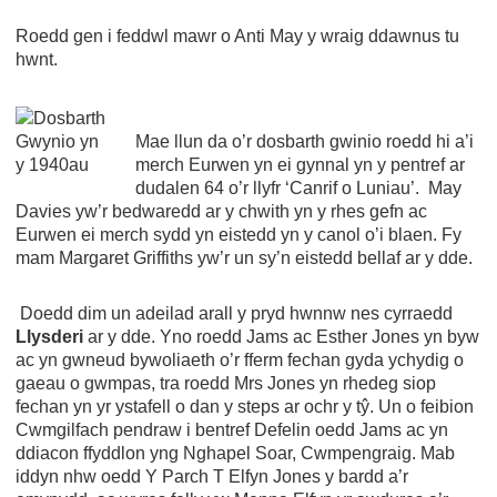
Roedd gen i feddwl mawr o Anti May y wraig ddawnus tu
hwnt.
Mae llun da o’r dosbarth gwinio roedd hi a’i
merch Eurwen yn ei gynnal yn y pentref ar
dudalen 64 o’r llyfr ‘Canrif o Luniau’. May
Davies yw’r bedwaredd ar y chwith yn y rhes gefn ac
Eurwen ei merch sydd yn eistedd yn y canol o’i blaen. Fy
mam Margaret Griffiths yw’r un sy’n eistedd bellaf ar y dde.
Doedd dim un adeilad arall y pryd hwnnw nes cyrraedd
Llysderi
ar y dde. Yno roedd Jams ac Esther Jones yn byw
ac yn gwneud bywoliaeth o’r fferm fechan gyda ychydig o
gaeau o gwmpas, tra roedd Mrs Jones yn rhedeg siop
fechan yn yr ystafell o dan y steps ar ochr y tŷ. Un o feibion
Cwmgilfach pendraw i bentref Defelin oedd Jams ac yn
ddiacon ffyddlon yng Nghapel Soar, Cwmpengraig. Mab
iddyn nhw oedd Y Parch T Elfyn Jones y bardd a’r